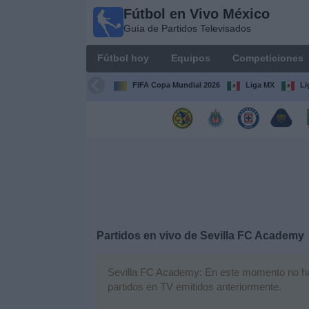
Fútbol en Vivo México
Fútbol
Guía de Partidos Televisados
en Vivo
México
Fútbol hoy
Equipos
Competiciones
Guía de
Partidos
FIFA Copa Mundial 2026
Liga MX
Li
Televisados
Fútbol
hoy
Equipos
Competiciones
Partidos en vivo de
Sevilla FC Academy
Canales
TV
Sevilla FC Academy: En este momento no hay 
partidos en TV emitidos anteriormente.
Otros