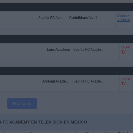
Disney+
Sevilla FC Academy
Corinthians Academy
Premium
UEFA
Lens Academy
Sevilla FC Academy
TV
UEFA
Arsenal Academy
Sevilla FC Academy
TV
Más días
A FC ACADEMY EN TELEVISIÓN EN MÉXICO