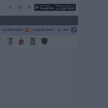
Liga MX Femenil
La Liga EA Sports
Premier League
Serie A Itali