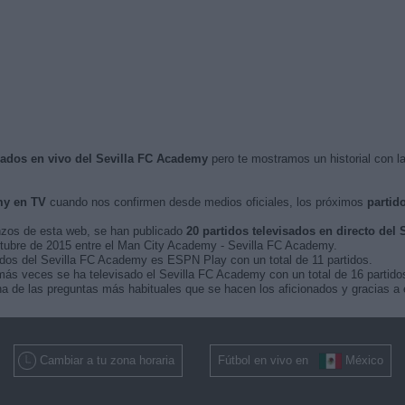
isados en vivo del Sevilla FC Academy
pero te mostramos un historial con l
my en TV
cuando nos confirmen desde medios oficiales, los próximos
partid
nzos de esta web, se han publicado
20 partidos televisados en directo del
octubre de 2015 entre el Man City Academy - Sevilla FC Academy.
tidos del Sevilla FC Academy es ESPN Play con un total de 11 partidos.
ás veces se ha televisado el Sevilla FC Academy con un total de 16 partido
a de las preguntas más habituales que se hacen los aficionados y gracias a 
Cambiar a tu zona horaria
Fútbol en vivo en
México