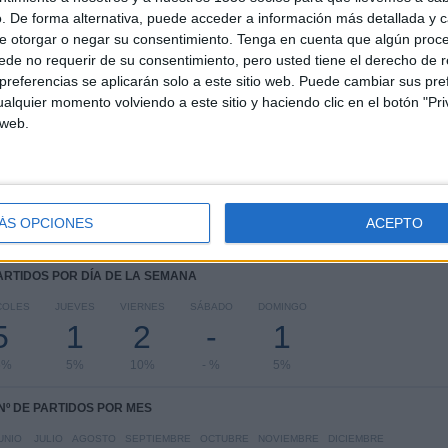
COMPETICIONES
VS Juventus
RIVALES
. De forma alternativa, puede acceder a información más detallada y 
Academy
e otorgar o negar su consentimiento.
Tenga en cuenta que algún proc
de no requerir de su consentimiento, pero usted tiene el derecho de r
RANKING POR COMPETICIONES
referencias se aplicarán solo a este sitio web. Puede cambiar sus pref
alquier momento volviendo a este sitio y haciendo clic en el botón "Pri
UEFA Youth League
16 (80%)
 web.
LaLiga Futures
3 (15%)
Mundial Clubes Juvenil
1 (5%)
Ver ranking completo
ÁS OPCIONES
ACEPTO
PARTIDOS POR DÍA DE LA SEMANA
COLES
JUEVES
VIERNES
SÁBADO
DOMINGO
5
1
2
-
1
5%
5%
10%
- %
5%
Nº DE PARTIDOS POR MES
UNIO
JULIO
AGOSTO
SEPTIEMBRE
OCTUBRE
NOVIEMBRE
DICIEMBRE