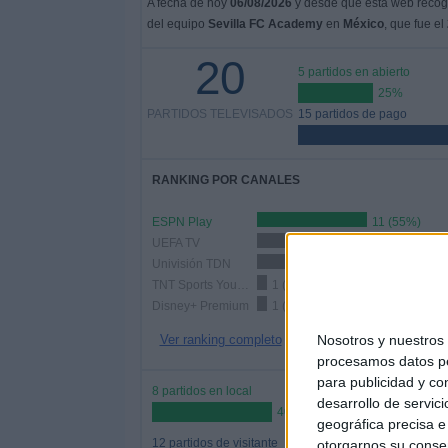
A fecha de hoy
06/08/2026
y desde que esta web recoge
del equipo
Sevilla FC Academy
en
México
, que fue el
20
5 partidos en abierto
25%
PARTIDOS TELEVISADOS
15 partidos de pago
RANKING POR CANALES
ESPN Play
11 (55%)
UEFA TV
5 (25%)
Univisión TDN
3 (15%)
TNT Sports YouTube
1 (5%)
Disney+ Premium
1 (5%)
Nosotros y nuestro
Ver ranking completo
procesamos datos per
para publicidad y co
8 partidos en local
desarrollo de servici
40%
geográfica precisa e 
12 partidos de visitante
otorgarnos su conse