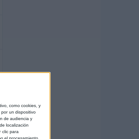
ivo, como cookies, y
por un dispositivo
ón de audiencia y
de localización
 clic para
bo el procesamiento