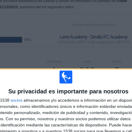
 los datos estadísticos de cuándo y dónde se transmiten los partidos de
Fútbol
21/10/2015
, podemos dar los siguientes datos:
ÚLTIMO PARTIDO EN ABIERTO
Lens Academy - Sevilla FC Academy
75%
12/12/2023 UEFA Youth League por UEFA TV
PARTIDOS
DÍAS
TOTAL
1
968
5
CONSECUTIVOS
SIN PARTIDO
CANALES TV
DE PAGO
GRATUÍTO
Su privacidad es importante para nosotros
s 1538
socios
almacenamos y/o accedemos a información en un disposit
sonales, como identificadores únicos e información estándar enviada 
ntenido personalizado, medición de publicidad y contenido, investigaci
os.
Con su permiso, nosotros y nuestros socios podemos utilizar datos 
TOTAL
MÁXIMO
TOTAL
3
3
16
identificación mediante las características de dispositivos. Puede hacer
ntimiento a nosotros y a nuestros 1538 socios para que llevemos a ca