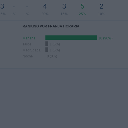
3
-
-
4
3
5
2
15%
- %
- %
20%
15%
25%
10%
RANKING POR FRANJA HORARIA
Mañana
18 (90%)
Tarde
1 (5%)
Madrugada
1 (5%)
Noche
0 (0%)