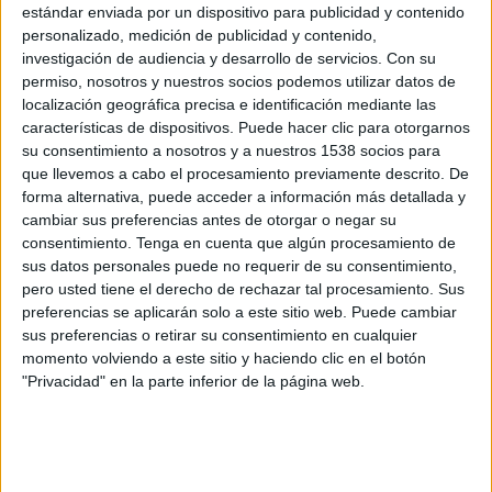
Juventus Academy
estándar enviada por un dispositivo para publicidad y contenido
B. Dortmund Academy
personalizado, medición de publicidad y contenido,
investigación de audiencia y desarrollo de servicios.
Con su
UEFA TV
permiso, nosotros y nuestros socios podemos utilizar datos de
localización geográfica precisa e identificación mediante las
Miércoles, 12/02/2025
características de dispositivos. Puede hacer clic para otorgarnos
su consentimiento a nosotros y a nuestros 1538 socios para
08:00
UEFA Youth League
que llevemos a cabo el procesamiento previamente descrito. De
Playoffs
forma alternativa, puede acceder a información más detallada y
Trabzonspor Academy
cambiar sus preferencias antes de otorgar o negar su
consentimiento.
Tenga en cuenta que algún procesamiento de
Juventus Academy
sus datos personales puede no requerir de su consentimiento,
UEFA TV
pero usted tiene el derecho de rechazar tal procesamiento. Sus
preferencias se aplicarán solo a este sitio web. Puede cambiar
Miércoles, 11/12/2024
sus preferencias o retirar su consentimiento en cualquier
momento volviendo a este sitio y haciendo clic en el botón
06:00
UEFA Youth League
"Privacidad" en la parte inferior de la página web.
Fase Liga
Juventus Academy
Man City Academy
UEFA TV