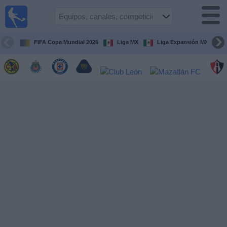
Fútbol
en Vivo
México
FIFA Copa Mundial 2026
Liga MX
Liga Expansión MX
Guía de
Partidos
Televisados
Fútbol
hoy
Equipos
Competiciones
Canales
TV
Otros