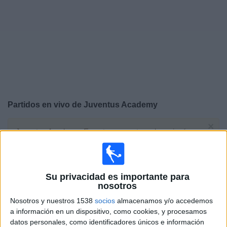
Deportes
Noticias
Widget
Partidos en vivo de
Juventus Academy
×
Juventus Academy: En este momento no hay ningún
partido televisado. Puedes consultar el historial de
partidos en TV emitidos anteriormente.
Su privacidad es importante para
Martes, 16/09/2025
nosotros
06:00
UEFA Youth League
Nosotros y nuestros 1538
socios
almacenamos y/o accedemos
Fase Liga
a información en un dispositivo, como cookies, y procesamos
datos personales, como identificadores únicos e información