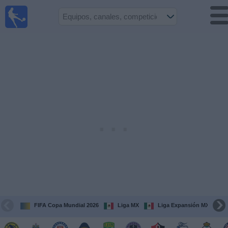
Fútbol
en Vivo
México
Guía de
Partidos
Televisados
Fútbol
hoy
Equipos
Competiciones
Canales
TV
FIFA Copa Mundial 2026
Liga MX
Liga Expansión MX
Otros