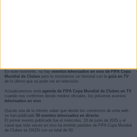
En este momento, no hay
eventos televisados en vivo de FIFA Copa
Mundial de Clubes
pero te mostramos un historial con la
guía en TV
de lo último que se pudo ver en televisión.
Actualizaremos está
agenda de FIFA Copa Mundial de Clubes en TV
cuando nos confirmen desde medios oficiales, los próximos eventos
televisados en vivo
.
Quizás sea de tu interés saber que desde los comienzos de esta web,
se han publicado
50 eventos televisados en directo
.
El primer evento publicado fue el miércoles, 18 de junio de 2025 y el
canal que más veces en vivo ha emitido partidos de FIFA Copa Mundial
de Clubes es DAZN con un total de 50.