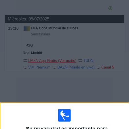
Miércoles, 09/07/2025
13:10
FIFA Copa Mundial de Clubes
Semifinales
PSG
Real Madrid
DAZN App Gratis (Ver gratis)
TUDN
ViX Premium
DAZN (Míralo en vivo)
Canal 5
Su privacidad es importante para