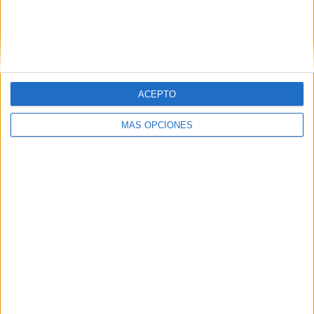
ACEPTO
MÁS OPCIONES
Ranking equipos por nº de partidos Local
Real Madrid
5 (4.9%)
Al Ahly
5 (4.9%)
Al Hilal
5 (4.9%)
Palmeiras
5 (4.9%)
CR Flamengo
5 (4.9%)