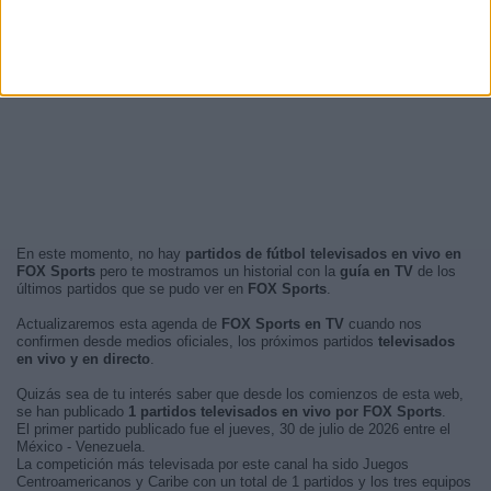
En este momento, no hay
partidos de fútbol televisados en vivo en
FOX Sports
pero te mostramos un historial con la
guía en TV
de los
últimos partidos que se pudo ver en
FOX Sports
.
Actualizaremos esta agenda de
FOX Sports en TV
cuando nos
confirmen desde medios oficiales, los próximos partidos
televisados
en vivo y en directo
.
Quizás sea de tu interés saber que desde los comienzos de esta web,
se han publicado
1 partidos televisados en vivo por FOX Sports
.
El primer partido publicado fue el jueves, 30 de julio de 2026 entre el
México - Venezuela.
La competición más televisada por este canal ha sido Juegos
Centroamericanos y Caribe con un total de 1 partidos y los tres equipos