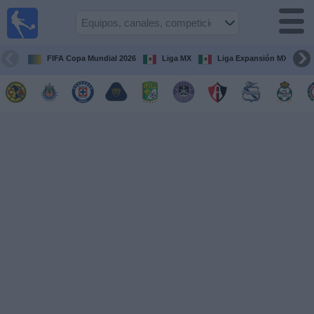
Fútbol
en Vivo
México
FIFA Copa Mundial 2026
Liga MX
Liga Expansión MX
Guía de
Partidos
Televisados
Fútbol
hoy
Equipos
Competiciones
Canales
TV
Otros