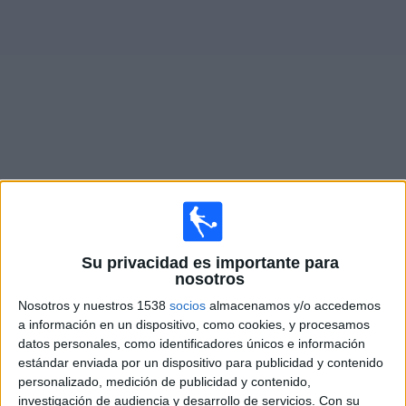
Deportes
Noticias
Widget
FOX Sports en vivo
×
FOX Sports: En este momento no hay ningún partido
televisado. Puedes consultar el historial de partidos en
Su privacidad es importante para
TV emitidos anteriormente.
nosotros
Nosotros y nuestros 1538
socios
almacenamos y/o accedemos
Jueves, 30/07/2026
a información en un dispositivo, como cookies, y procesamos
datos personales, como identificadores únicos e información
14:00
Juegos Centroamericanos y Caribe
estándar enviada por un dispositivo para publicidad y contenido
personalizado, medición de publicidad y contenido,
México
investigación de audiencia y desarrollo de servicios.
Con su