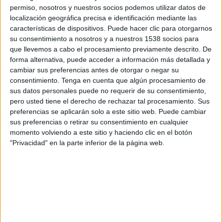
Venezuela
permiso, nosotros y nuestros socios podemos utilizar datos de
Claro Sports
AYM Sports
Imagen Televisión
localización geográfica precisa e identificación mediante las
características de dispositivos. Puede hacer clic para otorgarnos
Azteca Deportes Network
FOX Sports
su consentimiento a nosotros y a nuestros 1538 socios para
que llevemos a cabo el procesamiento previamente descrito. De
forma alternativa, puede acceder a información más detallada y
DATOS ESTADÍSTICOS DE FÚTBOL DEL CANAL FOX
cambiar sus preferencias antes de otorgar o negar su
SPORTS EN MÉXICO
consentimiento.
Tenga en cuenta que algún procesamiento de
A fecha de hoy
09/08/2026
y desde que esta web recoge los datos
sus datos personales puede no requerir de su consentimiento,
estadísticos de cuándo y dónde se televisan los partidos del canal
FOX
pero usted tiene el derecho de rechazar tal procesamiento. Sus
Sports
en
México
, que fue el
09/03/2021
, podemos dar los siguientes
preferencias se aplicarán solo a este sitio web. Puede cambiar
datos:
sus preferencias o retirar su consentimiento en cualquier
momento volviendo a este sitio y haciendo clic en el botón
950
"Privacidad" en la parte inferior de la página web.
PARTIDOS TELEVISADOS
15
COMPETICIONES TELEVISADAS
200