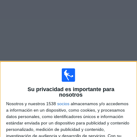
Deportes
Noticias
Widget
Partidos en vivo de
Celta
Domingo, 16/08/2026
13:30
La Liga EA Sports
Su privacidad es importante para
nosotros
Celta
Nosotros y nuestros 1538
socios
almacenamos y/o accedemos
Osasuna
a información en un dispositivo, como cookies, y procesamos
SKY Sports
datos personales, como identificadores únicos e información
estándar enviada por un dispositivo para publicidad y contenido
personalizado, medición de publicidad y contenido,
Sábado, 22/08/2026
investigación de audiencia y desarrollo de servicios.
Con su