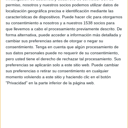
11:30
La Liga EA Sports
permiso, nosotros y nuestros socios podemos utilizar datos de
localización geográfica precisa e identificación mediante las
Valencia CF
características de dispositivos. Puede hacer clic para otorgarnos
Celta
su consentimiento a nosotros y a nuestros 1538 socios para
que llevemos a cabo el procesamiento previamente descrito. De
SKY Sports
forma alternativa, puede acceder a información más detallada y
cambiar sus preferencias antes de otorgar o negar su
Domingo, 30/08/2026
consentimiento.
Tenga en cuenta que algún procesamiento de
sus datos personales puede no requerir de su consentimiento,
13:30
La Liga EA Sports
pero usted tiene el derecho de rechazar tal procesamiento. Sus
preferencias se aplicarán solo a este sitio web. Puede cambiar
Celta
sus preferencias o retirar su consentimiento en cualquier
Athletic Club
momento volviendo a este sitio y haciendo clic en el botón
SKY Sports
"Privacidad" en la parte inferior de la página web.
Más días
DATOS ESTADÍSTICOS DEL EQUIPO CELTA EN TELEVISIÓN
EN MÉXICO