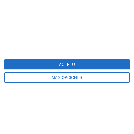
RANKING POR EQUIPOS
At. Madrid
17 (6.03%)
Valencia CF
16 (5.67%)
Villarreal
15 (5.32%)
FC Barcelona
14 (4.96%)
Real Madrid
14 (4.96%)
Ver ranking completo
ACEPTO
RANKING POR COMPETICIONES
MÁS OPCIONES
La Liga EA Sports
243 (86.17%)
Europa League
21 (7.45%)
Copa del Rey
14 (4.96%)
LaLiga World
2 (0.71%)
Amistoso
2 (0.71%)
Ver ranking completo