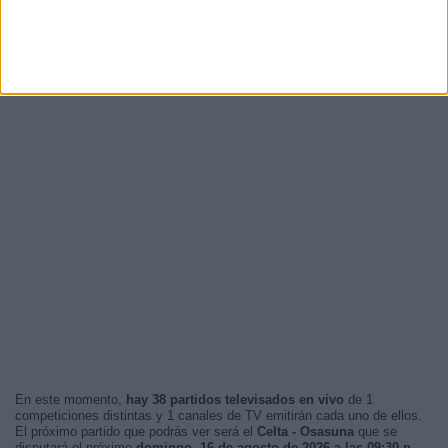
En este momento,
hay 38 partidos televisados en vivo
de 1
competiciones distintas y 1 canales de TV emitirán cada uno de ellos.
El próximo partido que podrás ver será el
Celta - Osasuna
que se
disputará el próximo
domingo, 16 de agosto de 2026 a las 09:30 p.