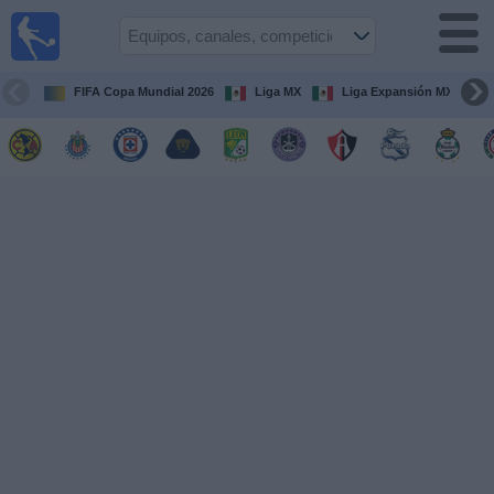
Fútbol
en Vivo
México
FIFA Copa Mundial 2026
Liga MX
Liga Expansión MX
Guía de
Partidos
Televisados
Fútbol
hoy
Equipos
Competiciones
Canales
TV
Otros