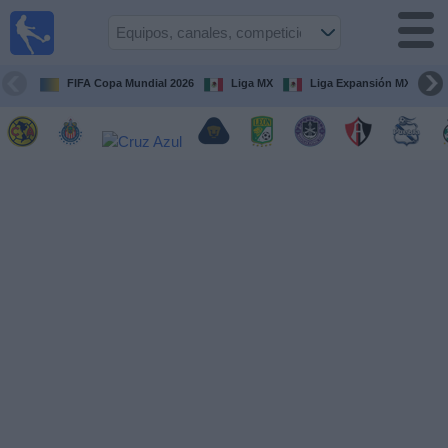
Fútbol
en Vivo
México
FIFA Copa Mundial 2026
Liga MX
Liga Expansión MX
Guía de
Partidos
Televisados
Fútbol
hoy
Equipos
Competiciones
Canales
TV
Otros