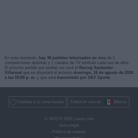
En este momento,
hay 38 partidos televisados en vivo
de 1
competiciones distintas y 1 canales de TV emitirán cada uno de ellos.
El próximo partido que podrás ver será el
Racing Santander -
Villarreal
que se disputará el próximo
domingo, 16 de agosto de 2026
a las 05:00 p. m.
y que será
transmitido por SKY Sports
.
Cambiar a tu zona horaria
Fútbol en vivo en
México
© WOSTI 2026 |
wosti.com
Aviso legal
Política de cookies