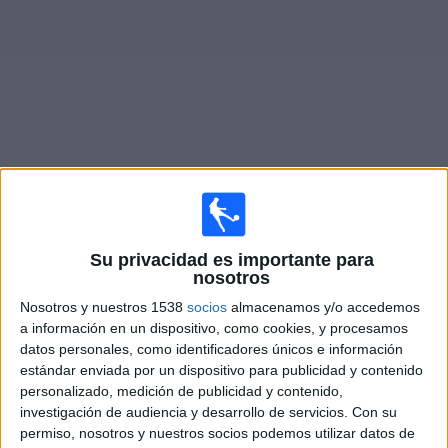
Deportes
Noticias
Widget
Partidos en vivo de
Racing Santander
Domingo, 16/08/2026
Su privacidad es importante para
nosotros
09:00
La Liga EA Sports
Nosotros y nuestros 1538
socios
almacenamos y/o accedemos
Racing Santander
a información en un dispositivo, como cookies, y procesamos
Villarreal
datos personales, como identificadores únicos e información
estándar enviada por un dispositivo para publicidad y contenido
SKY Sports
personalizado, medición de publicidad y contenido,
investigación de audiencia y desarrollo de servicios.
Con su
Domingo, 23/08/2026
permiso, nosotros y nuestros socios podemos utilizar datos de