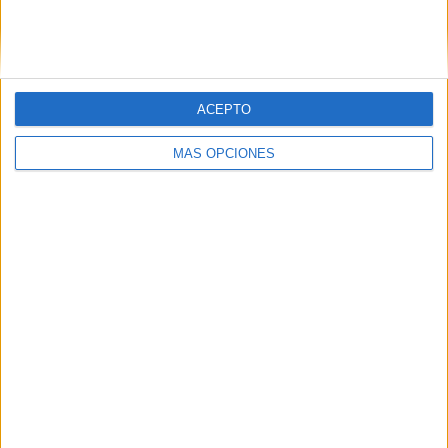
Ver ranking completo
RANKING POR COMPETICIONES
ACEPTO
LaLiga Hypermotion
78 (96.3%)
Copa del Rey
3 (3.7%)
MÁS OPCIONES
Ver ranking completo
Nº DE PARTIDOS POR DÍA DE LA SEMANA
LUNES
MARTES
MIÉRCOLES
JUEVES
VIERNES
3
-
2
3
4
3.7%
- %
2.47%
3.7%
4.94%
SÁBADO
DOMINGO
30
39
37.04%
48.15%