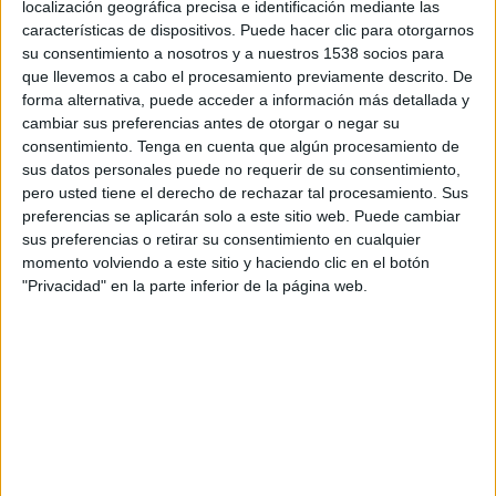
localización geográfica precisa e identificación mediante las
11:30
La Liga EA Sports
características de dispositivos. Puede hacer clic para otorgarnos
su consentimiento a nosotros y a nuestros 1538 socios para
Getafe
que llevemos a cabo el procesamiento previamente descrito. De
Racing Santander
forma alternativa, puede acceder a información más detallada y
SKY Sports
cambiar sus preferencias antes de otorgar o negar su
consentimiento.
Tenga en cuenta que algún procesamiento de
sus datos personales puede no requerir de su consentimiento,
Viernes, 28/08/2026
pero usted tiene el derecho de rechazar tal procesamiento. Sus
11:00
La Liga EA Sports
preferencias se aplicarán solo a este sitio web. Puede cambiar
sus preferencias o retirar su consentimiento en cualquier
Racing Santander
momento volviendo a este sitio y haciendo clic en el botón
Elche
"Privacidad" en la parte inferior de la página web.
SKY Sports
Más días
DATOS ESTADÍSTICOS DEL EQUIPO RACING SANTANDER
EN TELEVISIÓN EN MÉXICO