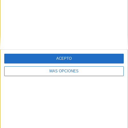
RANKING POR EQUIPOS
At. Madrid
15 (6.67%)
Villarreal
14 (6.22%)
Real Madrid
13 (5.78%)
Valencia CF
11 (4.89%)
Sevilla FC
11 (4.89%)
Ver ranking completo
ACEPTO
RANKING POR COMPETICIONES
MÁS OPCIONES
La Liga EA Sports
208 (92.44%)
Copa del Rey
13 (5.78%)
Europa League
3 (1.33%)
Amistoso
1 (0.44%)
Ver ranking completo
Nº DE PARTIDOS POR DÍA DE LA SEMANA