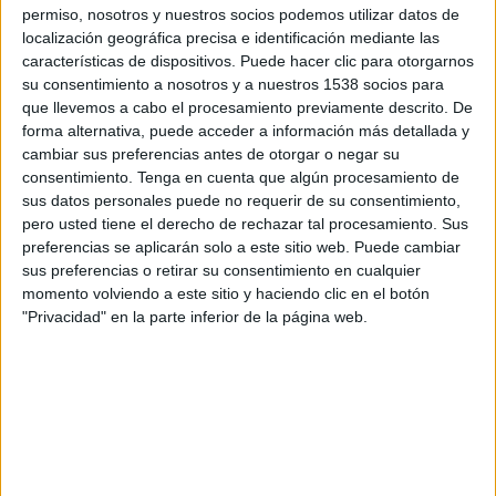
11:30
La Liga EA Sports
permiso, nosotros y nuestros socios podemos utilizar datos de
localización geográfica precisa e identificación mediante las
Getafe
características de dispositivos. Puede hacer clic para otorgarnos
su consentimiento a nosotros y a nuestros 1538 socios para
Racing Santander
que llevemos a cabo el procesamiento previamente descrito. De
SKY Sports
forma alternativa, puede acceder a información más detallada y
cambiar sus preferencias antes de otorgar o negar su
Lunes, 31/08/2026
consentimiento.
Tenga en cuenta que algún procesamiento de
sus datos personales puede no requerir de su consentimiento,
11:30
La Liga EA Sports
pero usted tiene el derecho de rechazar tal procesamiento. Sus
preferencias se aplicarán solo a este sitio web. Puede cambiar
Osasuna
sus preferencias o retirar su consentimiento en cualquier
Getafe
momento volviendo a este sitio y haciendo clic en el botón
SKY Sports
"Privacidad" en la parte inferior de la página web.
Más días
DATOS ESTADÍSTICOS DEL EQUIPO GETAFE EN
TELEVISIÓN EN MÉXICO