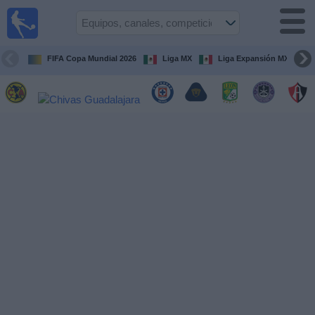
Fútbol
en Vivo
México
FIFA Copa Mundial 2026
Liga MX
Liga Expansión MX
Guía de
Partidos
Televisados
Fútbol
hoy
Equipos
Competiciones
Canales
TV
Otros