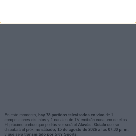
En este momento,
hay 38 partidos televisados en vivo
de 1
competiciones distintas y 1 canales de TV emitirán cada uno de ellos.
El próximo partido que podrás ver será el
Alavés - Getafe
que se
disputará el próximo
sábado, 15 de agosto de 2026 a las 07:30 p. m.
y que será
transmitido por SKY Sports
.