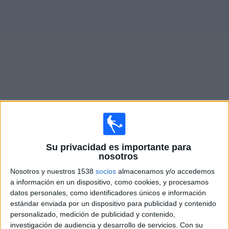
Deportes
Noticias
Widget
Partidos en vivo de
Getafe
Sábado, 15/08/2026
11:30
La Liga EA Sports
Su privacidad es importante para
nosotros
Alavés
Nosotros y nuestros 1538
socios
almacenamos y/o accedemos
Getafe
a información en un dispositivo, como cookies, y procesamos
SKY Sports
datos personales, como identificadores únicos e información
estándar enviada por un dispositivo para publicidad y contenido
personalizado, medición de publicidad y contenido,
Domingo, 23/08/2026
investigación de audiencia y desarrollo de servicios.
Con su