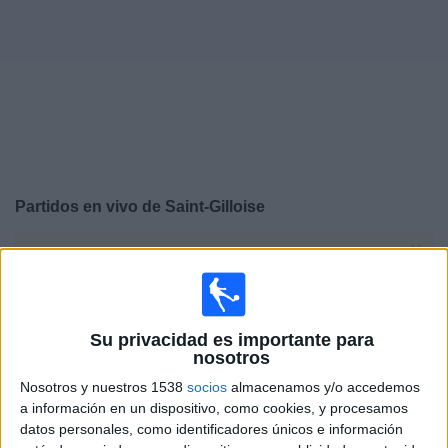
Deportes
Noticias
Widget
Partidos en vivo de
Saint-Gilloise
×
Saint-Gilloise: En este momento no hay ningún partido
televisado. Puedes consultar el historial de partidos en
TV emitidos anteriormente.
Su privacidad es importante para
nosotros
Viernes, 31/07/2026
Nosotros y nuestros 1538
socios
almacenamos y/o accedemos
12:30
Supercopa Bélgica
a información en un dispositivo, como cookies, y procesamos
datos personales, como identificadores únicos e información
Club Brugge