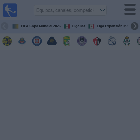
Fútbol
en Vivo
México
FIFA Copa Mundial 2026
Liga MX
Liga Expansión MX
Guía de
Partidos
Televisados
Fútbol
hoy
Equipos
Competiciones
Canales
TV
Otros