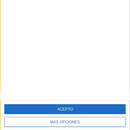
TOTAL
MÁXIMO
TOTAL
7
23
44
COMPETICIONES
VS Club Brugge
RIVALES
RANKING POR EQUIPOS
Club Brugge
23 (14.84%)
Antwerp
18 (11.61%)
Anderlecht
17 (10.97%)
Genk
14 (9.03%)
Gent
11 (7.1%)
Ver ranking completo
RANKING POR COMPETICIONES
Jupiler Pro League
102 (65.81%)
ACEPTO
Europa League
24 (15.48%)
Copa de Bélgica
13 (8.39%)
MÁS OPCIONES
Champions League
8 (5.16%)