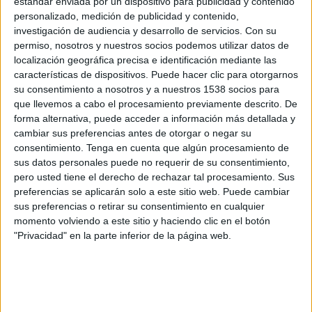
estándar enviada por un dispositivo para publicidad y contenido
Saint-Gilloise
personalizado, medición de publicidad y contenido,
DAZN (Míralo en vivo)
investigación de audiencia y desarrollo de servicios.
Con su
permiso, nosotros y nuestros socios podemos utilizar datos de
Domingo, 24/05/2026
localización geográfica precisa e identificación mediante las
características de dispositivos. Puede hacer clic para otorgarnos
10:30
Jupiler Pro League
su consentimiento a nosotros y a nuestros 1538 socios para
que llevemos a cabo el procesamiento previamente descrito. De
Saint-Gilloise
forma alternativa, puede acceder a información más detallada y
Anderlecht
cambiar sus preferencias antes de otorgar o negar su
DAZN (Míralo en vivo)
consentimiento.
Tenga en cuenta que algún procesamiento de
sus datos personales puede no requerir de su consentimiento,
pero usted tiene el derecho de rechazar tal procesamiento. Sus
Jueves, 21/05/2026
preferencias se aplicarán solo a este sitio web. Puede cambiar
12:30
Jupiler Pro League
sus preferencias o retirar su consentimiento en cualquier
momento volviendo a este sitio y haciendo clic en el botón
Gent
"Privacidad" en la parte inferior de la página web.
Saint-Gilloise
DAZN (Míralo en vivo)
Más días