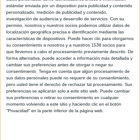
UEFA TV PPV
UEFA TV
TNT
HBO MAX
estándar enviada por un dispositivo para publicidad y contenido
FOX One
personalizado, medición de publicidad y contenido,
05:00
Europa League
investigación de audiencia y desarrollo de servicios.
Con su
permiso, nosotros y nuestros socios podemos utilizar datos de
Sorteo de Play-offs
localización geográfica precisa e identificación mediante las
UEFA TV PPV
UEFA TV
Disney+ Premium
características de dispositivos. Puede hacer clic para otorgarnos
su consentimiento a nosotros y a nuestros 1538 socios para
que llevemos a cabo el procesamiento previamente descrito. De
Viernes, 16/01/2026
forma alternativa, puede acceder a información más detallada y
05:00
Conference League
cambiar sus preferencias antes de otorgar o negar su
consentimiento.
Tenga en cuenta que algún procesamiento de
Sorteo de Play-offs
sus datos personales puede no requerir de su consentimiento,
UEFA TV PPV
UEFA TV
Disney+ Premium
pero usted tiene el derecho de rechazar tal procesamiento. Sus
preferencias se aplicarán solo a este sitio web. Puede cambiar
Viernes, 27/06/2025
sus preferencias o retirar su consentimiento en cualquier
momento volviendo a este sitio y haciendo clic en el botón
12:00
Europeo Sub-19 Femenino
"Privacidad" en la parte inferior de la página web.
Final
Francia
España