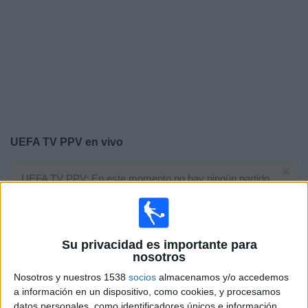
Deportes
Noticias
Widget
UEFA TV PPV en vivo
×
UEFA TV PPV: En este momento no hay ningún partido
televisado. Puedes consultar el historial de partidos en
TV emitidos anteriormente.
Su privacidad es importante para
Viernes, 30/01/2026
nosotros
04:00
Champions League
Nosotros y nuestros 1538
socios
almacenamos y/o accedemos
a información en un dispositivo, como cookies, y procesamos
Sorteo de Play-offs
datos personales, como identificadores únicos e información