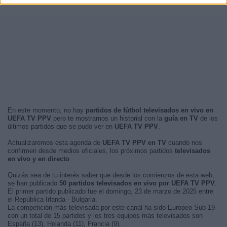
En este momento, no hay
partidos de fútbol televisados en vivo en
UEFA TV PPV
pero te mostramos un historial con la
guía en TV
de los
últimos partidos que se pudo ver en
UEFA TV PPV
.
Actualizaremos esta agenda de
UEFA TV PPV en TV
cuando nos
confirmen desde medios oficiales, los próximos partidos
televisados
en vivo y en directo
.
Quizás sea de tu interés saber que desde los comienzos de esta web,
se han publicado
50 partidos televisados en vivo por UEFA TV PPV
.
El primer partido publicado fue el domingo, 23 de marzo de 2025 entre
el República Irlanda - Bulgaria.
La competición más televisada por este canal ha sido Europeo Sub-19
con un total de 15 partidos y los tres equipos más televisados son
España (13), Holanda (11), Francia (9).