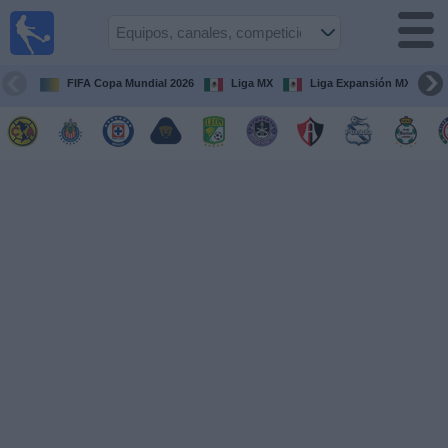
Fútbol
en Vivo
México
FIFA Copa Mundial 2026
Liga MX
Liga Expansión MX
Guía de
Partidos
Televisados
Fútbol
hoy
Equipos
Competiciones
Canales
TV
Otros