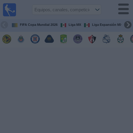
Fútbol
en Vivo
México
FIFA Copa Mundial 2026
Liga MX
Liga Expansión MX
Guía de
Partidos
Televisados
Fútbol
hoy
Equipos
Competiciones
Canales
TV
Otros