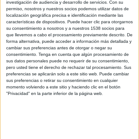
investigación de audiencia y desarrollo de servicios.
Con su
permiso, nosotros y nuestros socios podemos utilizar datos de
12:45
UEFA Nations League
localización geográfica precisa e identificación mediante las
Fase de grupos
características de dispositivos. Puede hacer clic para otorgarnos
su consentimiento a nosotros y a nuestros 1538 socios para
Noruega
que llevemos a cabo el procesamiento previamente descrito. De
Portugal
forma alternativa, puede acceder a información más detallada y
Canal por confirmar
cambiar sus preferencias antes de otorgar o negar su
consentimiento.
Tenga en cuenta que algún procesamiento de
sus datos personales puede no requerir de su consentimiento,
Jueves, 01/10/2026
pero usted tiene el derecho de rechazar tal procesamiento. Sus
12:45
UEFA Nations League
preferencias se aplicarán solo a este sitio web. Puede cambiar
Fase de grupos
sus preferencias o retirar su consentimiento en cualquier
momento volviendo a este sitio y haciendo clic en el botón
Dinamarca
"Privacidad" en la parte inferior de la página web.
Portugal
Canal por confirmar
Más días