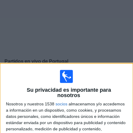
Deportes
Noticias
Widget
Partidos en vivo de
Portugal
Jueves, 24/09/2026
12:45
UEFA Nations League
Su privacidad es importante para
Fase de grupos
nosotros
Portugal
Nosotros y nuestros 1538
socios
almacenamos y/o accedemos
Gales
a información en un dispositivo, como cookies, y procesamos
datos personales, como identificadores únicos e información
Canal por confirmar
estándar enviada por un dispositivo para publicidad y contenido
personalizado, medición de publicidad y contenido,
Domingo, 27/09/2026