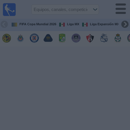
Fútbol
en Vivo
México
FIFA Copa Mundial 2026
Liga MX
Liga Expansión MX
Guía de
Partidos
Televisados
Fútbol
hoy
Equipos
Competiciones
Canales
TV
Otros