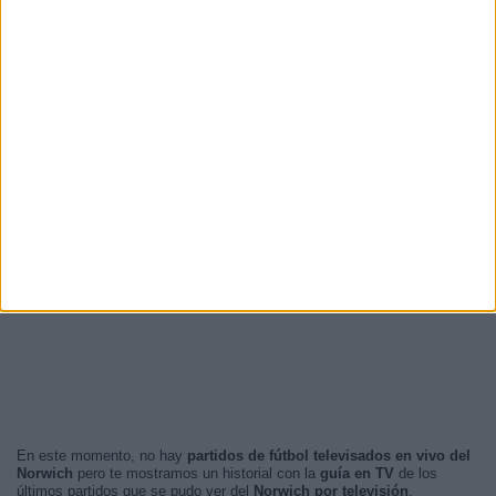
En este momento, no hay
partidos de fútbol televisados en vivo del
Norwich
pero te mostramos un historial con la
guía en TV
de los
últimos partidos que se pudo ver del
Norwich por televisión
.