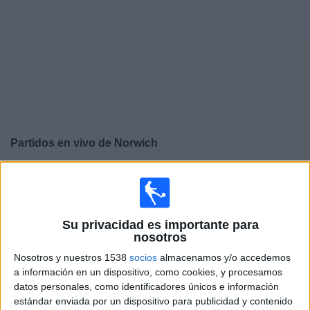
Deportes
Noticias
Widget
Partidos en vivo de
Norwich
×
Norwich: En este momento no hay ningún partido
televisado. Puedes consultar el historial de partidos en
TV emitidos anteriormente.
Su privacidad es importante para
nosotros
Sábado, 11/04/2026
Nosotros y nuestros 1538
socios
almacenamos y/o accedemos
05:30
Championship
a información en un dispositivo, como cookies, y procesamos
datos personales, como identificadores únicos e información
Norwich
estándar enviada por un dispositivo para publicidad y contenido