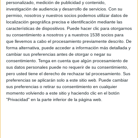
personalizado, medición de publicidad y contenido,
Ipswich Town
investigación de audiencia y desarrollo de servicios.
Con su
Disney+ Premium
permiso, nosotros y nuestros socios podemos utilizar datos de
localización geográfica precisa e identificación mediante las
Domingo, 08/03/2026
características de dispositivos. Puede hacer clic para otorgarnos
su consentimiento a nosotros y a nuestros 1538 socios para
09:30
FA Cup
que llevemos a cabo el procesamiento previamente descrito. De
1/8 de Final
forma alternativa, puede acceder a información más detallada y
cambiar sus preferencias antes de otorgar o negar su
Leeds Utd
consentimiento.
Tenga en cuenta que algún procesamiento de
Norwich
sus datos personales puede no requerir de su consentimiento,
HBO MAX
TNT
pero usted tiene el derecho de rechazar tal procesamiento. Sus
preferencias se aplicarán solo a este sitio web. Puede cambiar
Sábado, 28/02/2026
sus preferencias o retirar su consentimiento en cualquier
momento volviendo a este sitio y haciendo clic en el botón
05:30
Championship
"Privacidad" en la parte inferior de la página web.
Leicester City
Norwich
Disney+ Premium
ESPN 2