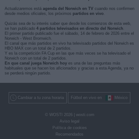
Actualizaremos está
agenda del Norwich en TV
cuando nos confirmen
desde medios oficiales, los próximos
partidos en vivo
.
Quizás sea de tu interés saber que desde los comienzos de esta web,
se han publicado
4 partidos televisados en directo del Norwich
.
El primer partido publicado fue el sábado, 14 de febrero de 2026 entre el
Norwich - West Bromwich.
El canal que más partidos en vivo ha televisado partidos del Norwich es
HBO MAX con un total de 2 partidos.
Y es la competición FA Cup en las que más veces se ha televisado el
Norwich con un total de 2 partidos.
En que canal juega Norwich hoy
es una de las preguntas más
habituales que se hacen los aficionados y gracias a esta Agenda, ya no
se perderá ningún partido.
Cambiar a tu zona horaria
Fútbol en vivo en
México
© WOSTI 2026 |
wosti.com
Aviso legal
Política de cookies
Recomendados