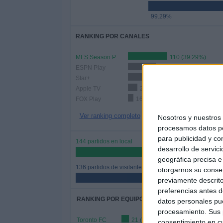
99.29%
RANKING POR CANALES
MLS Season Pass
110 (39.29%)
ESPN Play
78 (27.86%)
Star+
48 (17.14%)
Apple TV
26 (9.29%)
FOX Play
16 (5.71%)
Ver ranking completo
Nosotros y nuestro
procesamos datos per
para publicidad y co
144 partidos en local
desarrollo de servici
51.43%
geográfica precisa e 
136 partidos de visitante
otorgarnos su conse
48.57%
previamente descrito
preferencias antes d
RANKING POR EQUIPOS
datos personales pue
procesamiento. Sus p
Toronto FC
21 (7.5%)
consentimiento en cu