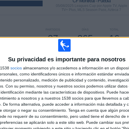
CF Montréal - Puebla
05/08/2025 Leagues Cup por Apple TV, Apple
TV+ Plus, MLS Season Pass, Azteca 7
PARTIDOS
DÍAS
TOTAL
27
365
16
CONSECUTIVOS
SIN PARTIDO
CANALES TV
DE PAGO
GRATUÍTO
Su privacidad es importante para nosotros
s 1538
socios
almacenamos y/o accedemos a información en un disposit
sonales, como identificadores únicos e información estándar enviada 
ntenido personalizado, medición de publicidad y contenido, investigaci
TOTAL
MÁXIMO
TOTAL
os.
Con su permiso, nosotros y nuestros socios podemos utilizar datos 
3
21
39
identificación mediante las características de dispositivos. Puede hacer
ntimiento a nosotros y a nuestros 1538 socios para que llevemos a ca
COMPETICIONES
VS Toronto FC
RIVALES
. De forma alternativa, puede acceder a información más detallada y 
e otorgar o negar su consentimiento.
Tenga en cuenta que algún proc
RANKING POR COMPETICIONES
de no requerir de su consentimiento, pero usted tiene el derecho de r
referencias se aplicarán solo a este sitio web. Puede cambiar sus pref
MLS
261 (93.21%)
alquier momento volviendo a este sitio y haciendo clic en el botón "Pri