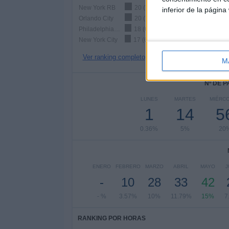
New York RB
20 (7.14%)
inferior de la página
Orlando City
20 (7.14%)
Philadelphia Union
18 (6.43%)
New York City
17 (6.07%)
Ver ranking completo
M
Nº DE 
LUNES
MARTES
MIÉRC
1
14
5
0.36%
5%
20
ENERO
FEBRERO
MARZO
ABRIL
MAYO
J
-
10
28
33
42
- %
3.57%
10%
11.79%
15%
7
RANKING POR HORAS