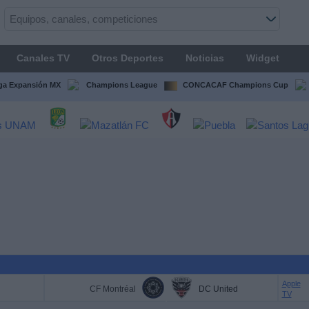
Canales TV
Otros Deportes
Noticias
Widget
ga Expansión MX
Champions League
CONCACAF Champions Cup
Apple
CF Montréal
DC United
TV