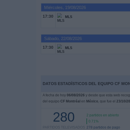
Deportes
Miércoles, 19/08/2026
17:30
MLS
Noticias
Widget
Sábado, 22/08/2026
17:30
MLS
DATOS ESTADÍSTICOS DEL EQUIPO CF MON
A fecha de hoy
06/08/2026
y desde que esta web recoge
del equipo
CF Montréal
en
México
, que fue el
23/10/2
280
2 partidos en abierto
0.71%
PARTIDOS TELEVISADOS
278 partidos de pago