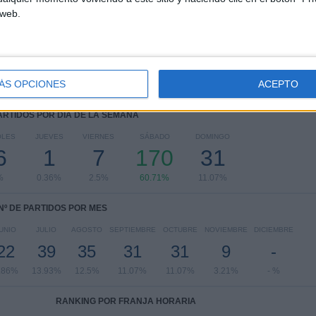
CONCACAF Champions Cup
11 (3.93%)
 web.
Leagues Cup
8 (2.86%)
Ver ranking completo
ÁS OPCIONES
ACEPTO
PARTIDOS POR DÍA DE LA SEMANA
OLES
JUEVES
VIERNES
SÁBADO
DOMINGO
6
1
7
170
31
%
0.36%
2.5%
60.71%
11.07%
Nº DE PARTIDOS POR MES
UNIO
JULIO
AGOSTO
SEPTIEMBRE
OCTUBRE
NOVIEMBRE
DICIEMBRE
22
39
35
31
31
9
-
.86%
13.93%
12.5%
11.07%
11.07%
3.21%
- %
RANKING POR FRANJA HORARIA