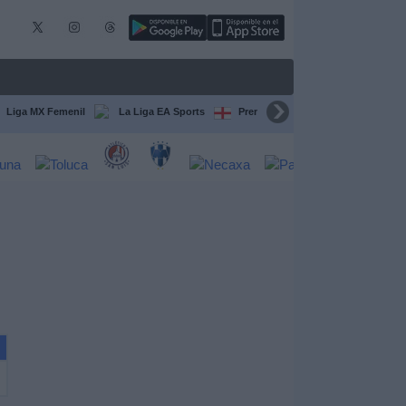
Liga MX Femenil
La Liga EA Sports
Premier League
Serie A Itali