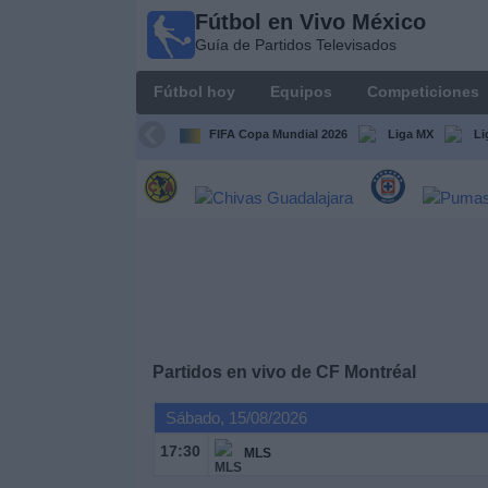
Fútbol en Vivo México
Fútbol
Guía de Partidos Televisados
en Vivo
México
Fútbol hoy
Equipos
Competiciones
Guía de
Partidos
FIFA Copa Mundial 2026
Liga MX
Li
Televisados
Fútbol
hoy
Equipos
Competiciones
Partidos en vivo de
CF Montréal
Canales
Sábado, 15/08/2026
TV
17:30
MLS
Otros