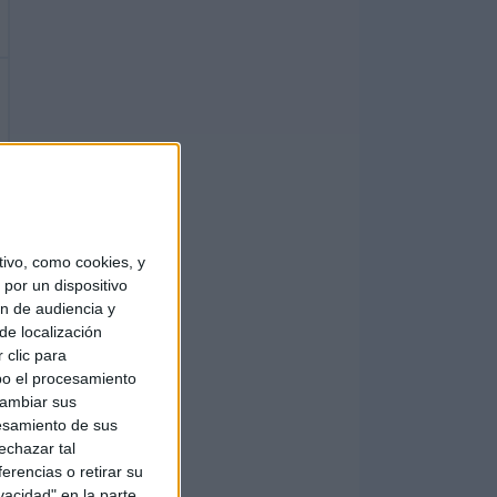
ivo, como cookies, y
por un dispositivo
ón de audiencia y
de localización
 clic para
bo el procesamiento
cambiar sus
esamiento de sus
echazar tal
erencias o retirar su
vacidad" en la parte