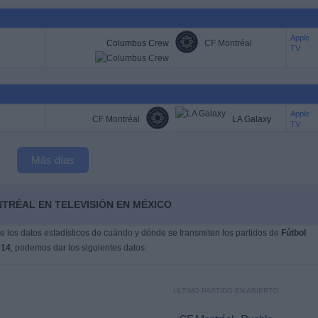
Apple
Columbus Crew
CF Montréal
TV
Apple
CF Montréal
LA Galaxy
TV
Más días
TRÉAL EN TELEVISIÓN EN MÉXICO
 los datos estadísticos de cuándo y dónde se transmiten los partidos de
Fútbol
014
, podemos dar los siguientes datos:
ÚLTIMO PARTIDO EN ABIERTO