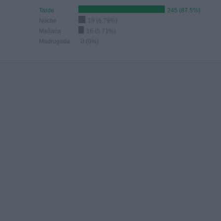
Tarde
245 (87.5%)
Noche
19 (6.79%)
Mañana
16 (5.71%)
Madrugada
0 (0%)