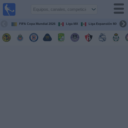
Fútbol
en Vivo
México
FIFA Copa Mundial 2026
Liga MX
Liga Expansión MX
Guía de
Partidos
Televisados
Fútbol
hoy
Equipos
Competiciones
Canales
TV
Otros