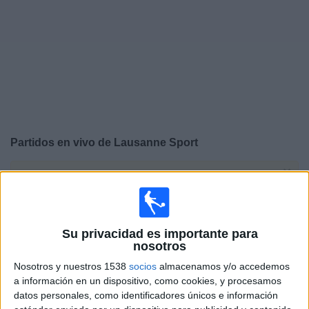
Deportes
Noticias
Widget
Partidos en vivo de
Lausanne Sport
×
Lausanne Sport: En este momento no hay ningún
partido televisado. Puedes consultar el historial de
partidos en TV emitidos anteriormente.
Su privacidad es importante para
nosotros
Jueves, 18/12/2025
Nosotros y nuestros 1538
socios
almacenamos y/o accedemos
13:00
Conference League
a información en un dispositivo, como cookies, y procesamos
Fase Liga
datos personales, como identificadores únicos e información