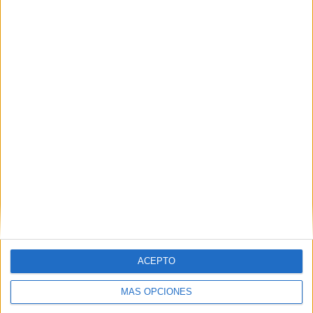
50%
TOTAL
MÁXIMO
TOTAL
3
7
16
COMPETICIONES
VS FC Basel
RIVALES
RANKING POR EQUIPOS
FC Basel
7 (14%)
FC Zurich
6 (12%)
Young Boys
5 (10%)
Grasshopper
5 (10%)
FC Stade-Lausanne-Ouchy
4 (8%)
Ver ranking completo
RANKING POR COMPETICIONES
ACEPTO
Superliga Suiza
45 (90%)
Conference League
4 (8%)
MÁS OPCIONES
Amistoso
1 (2%)