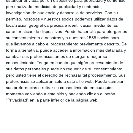
estándar enviada por un dispositivo para publicidad y contenido
Lausanne Sport
personalizado, medición de publicidad y contenido,
Fiorentina
investigación de audiencia y desarrollo de servicios.
Con su
Disney+ Premium
permiso, nosotros y nuestros socios podemos utilizar datos de
localización geográfica precisa e identificación mediante las
Jueves, 11/12/2025
características de dispositivos. Puede hacer clic para otorgarnos
su consentimiento a nosotros y a nuestros 1538 socios para
13:00
Conference League
que llevemos a cabo el procesamiento previamente descrito. De
Fase Liga
forma alternativa, puede acceder a información más detallada y
cambiar sus preferencias antes de otorgar o negar su
KuPS
consentimiento.
Tenga en cuenta que algún procesamiento de
Lausanne Sport
sus datos personales puede no requerir de su consentimiento,
Disney+ Premium
pero usted tiene el derecho de rechazar tal procesamiento. Sus
preferencias se aplicarán solo a este sitio web. Puede cambiar
sus preferencias o retirar su consentimiento en cualquier
Jueves, 23/10/2025
momento volviendo a este sitio y haciendo clic en el botón
13:00
Conference League
"Privacidad" en la parte inferior de la página web.
Fase Liga
Hamrun Spartans
Lausanne Sport
Disney+ Premium