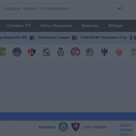
Canales TV
Otros Deportes
Noticias
Widget
ga Expansión MX
Champions League
CONCACAF Champions Cup
Disney+
Palmeiras
Cerro Porteño
Premium
ESPN 4