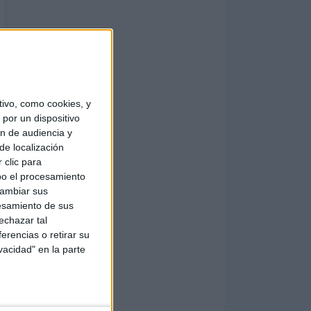
ivo, como cookies, y
por un dispositivo
ón de audiencia y
de localización
 clic para
bo el procesamiento
cambiar sus
esamiento de sus
echazar tal
erencias o retirar su
vacidad" en la parte