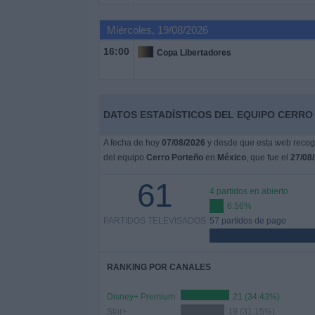
Deportes
Miércoles, 19/08/2026
Noticias
16:00
Copa Libertadores
Widget
DATOS ESTADÍSTICOS DEL EQUIPO CERRO
A fecha de hoy
07/08/2026
y desde que esta web recoge
del equipo
Cerro Porteño
en
México
, que fue el
27/08
61
4 partidos en abierto
6.56%
PARTIDOS TELEVISADOS
57 partidos de pago
RANKING POR CANALES
Disney+ Premium
21 (34.43%)
Star+
19 (31.15%)