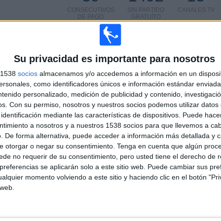
CONSECUTIVOS
SIN PARTIDO
CANALES TV
DE PAGO
GRATUÍTO
Su privacidad es importante para nosotros
s 1538
socios
almacenamos y/o accedemos a información en un disposit
TOTAL
MÁXIMO
TOTAL
sonales, como identificadores únicos e información estándar enviada 
5
8
29
ntenido personalizado, medición de publicidad y contenido, investigaci
os.
Con su permiso, nosotros y nuestros socios podemos utilizar datos 
COMPETICIONES
VS Palmeiras
RIVALES
identificación mediante las características de dispositivos. Puede hacer
ntimiento a nosotros y a nuestros 1538 socios para que llevemos a ca
RANKING POR COMPETICIONES
. De forma alternativa, puede acceder a información más detallada y 
e otorgar o negar su consentimiento.
Tenga en cuenta que algún proc
Copa Libertadores
48 (78.69%)
de no requerir de su consentimiento, pero usted tiene el derecho de r
Copa Sudamericana
8 (13.11%)
referencias se aplicarán solo a este sitio web. Puede cambiar sus pref
Amistoso
2 (3.28%)
alquier momento volviendo a este sitio y haciendo clic en el botón "Pri
Serie Río de la Plata
2 (3.28%)
 web.
Copa Bandes
1 (1.64%)
Ver ranking completo