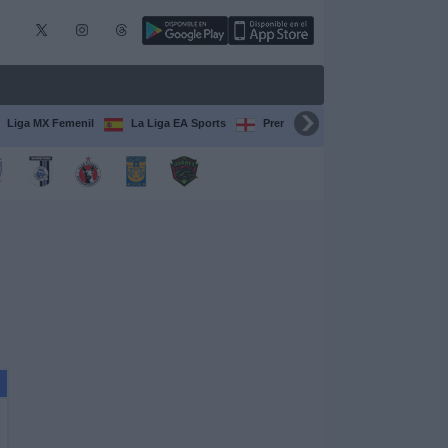
Liga MX Femenil
La Liga EA Sports
Premier League
Serie A Itali