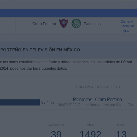
Disney+
Cerro Porteño
Palmeiras
Premium
ESPN
 PORTEÑO EN TELEVISIÓN EN MÉXICO
 los datos estadísticos de cuándo y dónde se transmiten los partidos de
Fútbol
/2014
, podemos dar los siguientes datos:
ÚLTIMO PARTIDO EN ABIERTO
Palmeiras - Cerro Porteño
93.44%
06/07/2022 Copa Libertadores por Marca Claro
PARTIDOS
DÍAS
TOTAL
39
1492
13