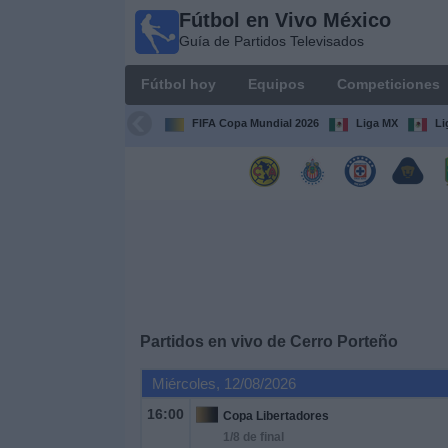
Fútbol en Vivo México
Fútbol
Guía de Partidos Televisados
en Vivo
México
Fútbol hoy
Equipos
Competiciones
Guía de
Partidos
FIFA Copa Mundial 2026
Liga MX
Li
Televisados
Fútbol
hoy
Equipos
Competiciones
Partidos en vivo de
Cerro Porteño
Canales
Miércoles, 12/08/2026
TV
16:00
Copa Libertadores
1/8 de final
Otros