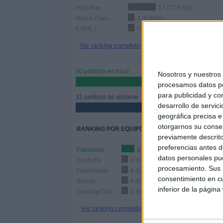
FOX Play
17 (27.87%)
Marca Claro
4 (6.56%)
ESPN 2
4 (6.56%)
Ver ranking completo
30 partidos en local
Nosotros y nuestro
49.18%
procesamos datos per
para publicidad y co
31 partidos de visitante
desarrollo de servici
50.82%
geográfica precisa e 
otorgarnos su conse
RANKING POR EQUIPOS
previamente descrito
preferencias antes d
Palmeiras
8 (13.11%)
datos personales pue
Santa Fe
4 (6.56%)
procesamiento. Sus p
Fluminense
4 (6.56%)
consentimiento en cu
Bolívar
4 (6.56%)
inferior de la página
Sporting Cristal
4 (6.56%)
Ver ranking completo