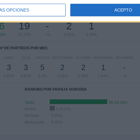
PARTIDOS POR DÍA DE LA SEMANA
ÁS OPCIONES
ACEPTO
OLES
JUEVES
VIERNES
SÁBADO
DOMINGO
6
19
-
2
1
62%
31.15%
- %
3.28%
1.64%
Nº DE PARTIDOS POR MES
JUNIO
JULIO
AGOSTO
SEPTIEMBRE
OCTUBRE
NOVIEMBRE
DICIEMBRE
3
3
5
2
2
1
-
4.92%
4.92%
8.2%
3.28%
3.28%
1.64%
- %
RANKING POR FRANJA HORARIA
Tarde
56 (91.8%)
Noche
5 (8.2%)
Mañana
0 (0%)
Madrugada
0 (0%)