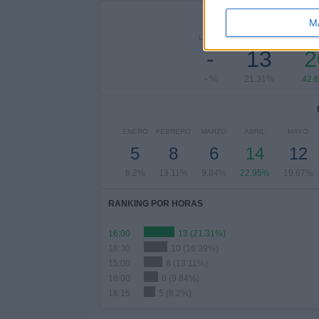
Nº DE 
M
LUNES
MARTES
MIÉRC
-
13
2
- %
21.31%
42.
ENERO
FEBRERO
MARZO
ABRIL
MAYO
5
8
6
14
12
8.2%
13.11%
9.84%
22.95%
19.67%
RANKING POR HORAS
16:00
13 (21.31%)
18:30
10 (16.39%)
15:00
8 (13.11%)
18:00
6 (9.84%)
16:15
5 (8.2%)