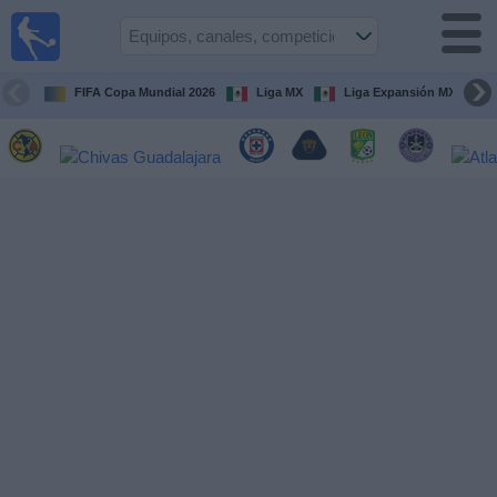
Fútbol
en Vivo
México
FIFA Copa Mundial 2026
Liga MX
Liga Expansión MX
Guía de
Partidos
Televisados
Fútbol
hoy
Equipos
Competiciones
Canales
TV
Otros