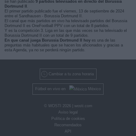
se han publicado
9 partidos televisados en directo del Borussia
Dortmund II
.
El primer partido publicado fue el viernes, 13 de septiembre de 2024
entre el Sandhausen - Borussia Dortmund II.
El canal que más partidos en vivo ha televisado partidos del Borussia
Dortmund II es OneFootball PPV con un total de 8 partidos.
Y es la competición 3. Liga en las que más veces se ha televisado el
Borussia Dortmund II con un total de 9 partidos.
En que canal juega Borussia Dortmund II hoy
es una de las
preguntas más habituales que se hacen los aficionados y gracias a
esta Agenda, ya no se perderá ningún partido.
Cambiar a tu zona horaria
Fútbol en vivo en
México
© WOSTI 2026 |
wosti.com
Aviso legal
Política de cookies
Recomendados
API