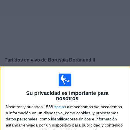
Deportes
Noticias
Widget
Partidos en vivo de
Borussia Dortmund II
×
Borussia Dortmund II: En este momento no hay ningún
partido televisado. Puedes consultar el historial de
partidos en TV emitidos anteriormente.
Su privacidad es importante para
nosotros
Viernes, 09/05/2025
Nosotros y nuestros 1538
socios
almacenamos y/o accedemos
a información en un dispositivo, como cookies, y procesamos
11:00
3. Liga
datos personales, como identificadores únicos e información
Borussia Dortmund II
estándar enviada por un dispositivo para publicidad y contenido