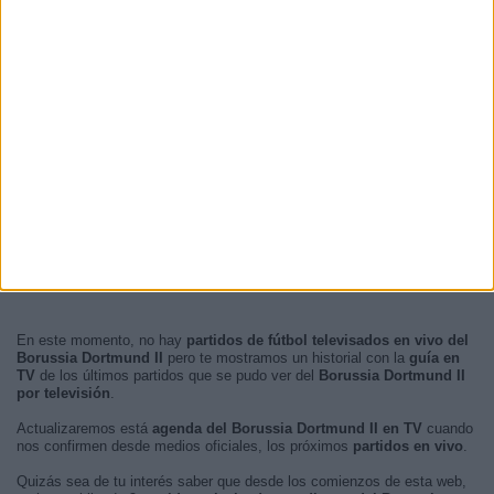
En este momento, no hay
partidos de fútbol televisados en vivo del
Borussia Dortmund II
pero te mostramos un historial con la
guía en
TV
de los últimos partidos que se pudo ver del
Borussia Dortmund II
por televisión
.
Actualizaremos está
agenda del Borussia Dortmund II en TV
cuando
nos confirmen desde medios oficiales, los próximos
partidos en vivo
.
Quizás sea de tu interés saber que desde los comienzos de esta web,