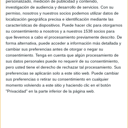
personalizado, medición de publicidad y contenido,
Stuttgart II
investigación de audiencia y desarrollo de servicios.
Con su
OneFootball PPV
permiso, nosotros y nuestros socios podemos utilizar datos de
localización geográfica precisa e identificación mediante las
Domingo, 20/04/2025
características de dispositivos. Puede hacer clic para otorgarnos
su consentimiento a nosotros y a nuestros 1538 socios para
11:30
3. Liga
que llevemos a cabo el procesamiento previamente descrito. De
forma alternativa, puede acceder a información más detallada y
Erzgebirge Aue
cambiar sus preferencias antes de otorgar o negar su
Borussia Dortmund II
consentimiento.
Tenga en cuenta que algún procesamiento de
OneFootball PPV
sus datos personales puede no requerir de su consentimiento,
pero usted tiene el derecho de rechazar tal procesamiento. Sus
preferencias se aplicarán solo a este sitio web. Puede cambiar
Sábado, 18/01/2025
sus preferencias o retirar su consentimiento en cualquier
06:00
3. Liga
momento volviendo a este sitio y haciendo clic en el botón
"Privacidad" en la parte inferior de la página web.
Unterhaching
Borussia Dortmund II
OneFootball PPV
Más días