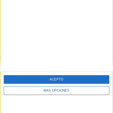
COMPETICIONES
VS Stuttgart II
RIVALES
RANKING POR EQUIPOS
Stuttgart II
2 (22.22%)
Erzgebirge Aue
2 (22.22%)
Sandhausen
1 (11.11%)
Hannover 96 II
1 (11.11%)
Unterhaching
1 (11.11%)
Ver ranking completo
RANKING POR COMPETICIONES
3. Liga
9 (100%)
ACEPTO
Ver ranking completo
MÁS OPCIONES
Nº DE PARTIDOS POR DÍA DE LA SEMANA
LUNES
MARTES
MIÉRCOLES
JUEVES
VIERNES