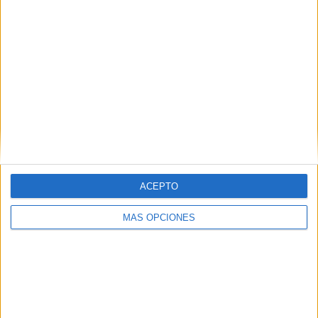
RANKING POR EQUIPOS
AS Roma
1 (25%)
SU Dives-Cabourg
1 (25%)
EA Guingamp
1 (25%)
Stade de Reims
1 (25%)
Ver ranking completo
RANKING POR COMPETICIONES
Copa de Francia
3 (75%)
ACEPTO
Amistoso
1 (25%)
MÁS OPCIONES
Ver ranking completo
Nº DE PARTIDOS POR DÍA DE LA SEMANA
LUNES
MARTES
MIÉRCOLES
JUEVES
VIERNES
-
1
2
1
-