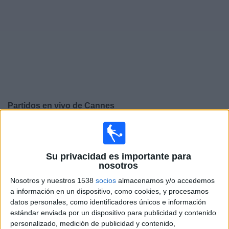
Deportes
Noticias
Widget
Partidos en vivo de
Cannes
×
Cannes: En este momento no hay ningún partido
televisado. Puedes consultar el historial de partidos en
TV emitidos anteriormente.
Su privacidad es importante para
nosotros
Nosotros y nuestros 1538
socios
almacenamos y/o accedemos
Jueves, 31/07/2025
a información en un dispositivo, como cookies, y procesamos
10:00
Amistoso
datos personales, como identificadores únicos e información
estándar enviada por un dispositivo para publicidad y contenido
AS Roma
personalizado, medición de publicidad y contenido,