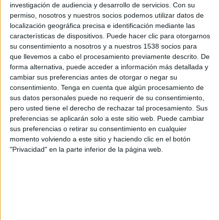
Cannes
investigación de audiencia y desarrollo de servicios.
Con su
permiso, nosotros y nuestros socios podemos utilizar datos de
Disney+ Premium
localización geográfica precisa e identificación mediante las
características de dispositivos. Puede hacer clic para otorgarnos
Miércoles, 02/04/2025
su consentimiento a nosotros y a nuestros 1538 socios para
que llevemos a cabo el procesamiento previamente descrito. De
13:00
Copa de Francia
forma alternativa, puede acceder a información más detallada y
Semifinales
cambiar sus preferencias antes de otorgar o negar su
consentimiento.
Tenga en cuenta que algún procesamiento de
Cannes
sus datos personales puede no requerir de su consentimiento,
Stade de Reims
pero usted tiene el derecho de rechazar tal procesamiento. Sus
Hi! Sports TV
TVC Deportes
preferencias se aplicarán solo a este sitio web. Puede cambiar
sus preferencias o retirar su consentimiento en cualquier
Martes, 25/02/2025
momento volviendo a este sitio y haciendo clic en el botón
"Privacidad" en la parte inferior de la página web.
13:00
Copa de Francia
Cannes
EA Guingamp
TVC Deportes