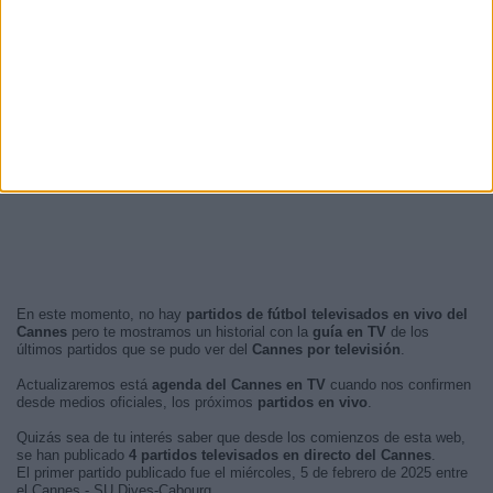
En este momento, no hay
partidos de fútbol televisados en vivo del
Cannes
pero te mostramos un historial con la
guía en TV
de los
últimos partidos que se pudo ver del
Cannes por televisión
.
Actualizaremos está
agenda del Cannes en TV
cuando nos confirmen
desde medios oficiales, los próximos
partidos en vivo
.
Quizás sea de tu interés saber que desde los comienzos de esta web,
se han publicado
4 partidos televisados en directo del Cannes
.
El primer partido publicado fue el miércoles, 5 de febrero de 2025 entre
el Cannes - SU Dives-Cabourg.