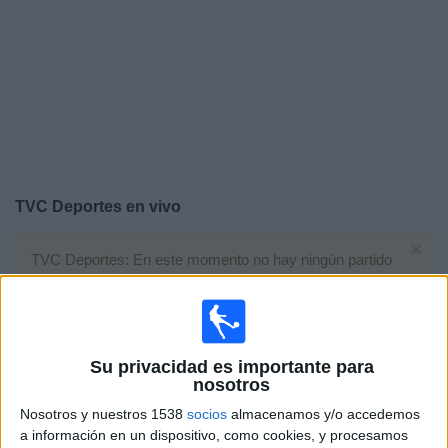
Deportes
Noticias
Widget
TVC Deportes en vivo
×
TVC Deportes: En este momento no hay ningún partido
televisado. Puedes consultar el historial de partidos en
TV emitidos anteriormente.
Viernes, 05/06/2026
Su privacidad es importante para
nosotros
20:00
Amistoso Sub-20
Nosotros y nuestros 1538
socios
almacenamos y/o accedemos
México
a información en un dispositivo, como cookies, y procesamos