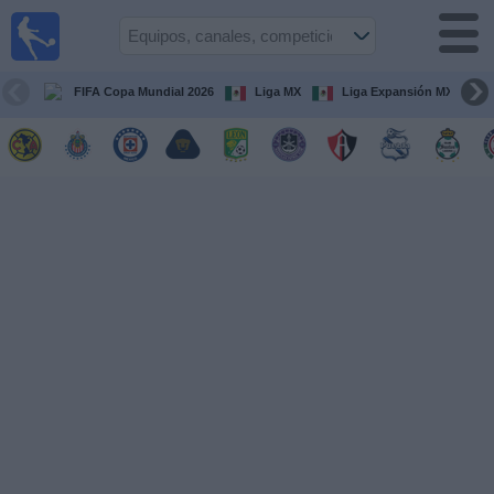
Fútbol
en Vivo
México
FIFA Copa Mundial 2026
Liga MX
Liga Expansión MX
Guía de
Partidos
Televisados
Fútbol
hoy
Equipos
Competiciones
Canales
TV
Otros