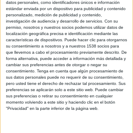
datos personales, como identificadores únicos e información
Japón
estándar enviada por un dispositivo para publicidad y contenido
TVC Deportes
personalizado, medición de publicidad y contenido,
investigación de audiencia y desarrollo de servicios.
Con su
Sábado, 23/05/2026
permiso, nosotros y nuestros socios podemos utilizar datos de
localización geográfica precisa e identificación mediante las
10:00
Champions League Femenina
características de dispositivos. Puede hacer clic para otorgarnos
Final
su consentimiento a nosotros y a nuestros 1538 socios para
que llevemos a cabo el procesamiento previamente descrito. De
FC Barcelona Femenino
forma alternativa, puede acceder a información más detallada y
O. Lyonnais Femenino
cambiar sus preferencias antes de otorgar o negar su
TVC Deportes
consentimiento.
Tenga en cuenta que algún procesamiento de
sus datos personales puede no requerir de su consentimiento,
Domingo, 10/05/2026
pero usted tiene el derecho de rechazar tal procesamiento. Sus
preferencias se aplicarán solo a este sitio web. Puede cambiar
07:30
Coupe de France Féminine
sus preferencias o retirar su consentimiento en cualquier
momento volviendo a este sitio y haciendo clic en el botón
PSG Femenino
"Privacidad" en la parte inferior de la página web.
O. Lyonnais Femenino
TVC Deportes