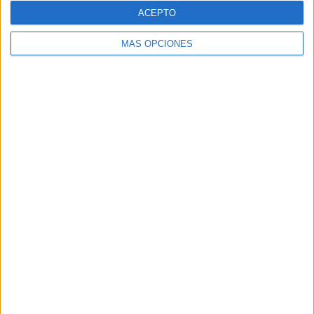
RANKING POR DEPORTES
ACEPTO
Fútbol
2,162 (100%)
MÁS OPCIONES
Ver ranking completo
Nº DE PARTIDOS POR DÍA DE LA SEMANA
LUNES
MARTES
MIÉRCOLES
JUEVES
181
192
312
273
8.37%
8.88%
14.43%
12.63%
VIERNES
SÁBADO
DOMINGO
271
518
415
12.53%
23.96%
19.2%
Nº DE PARTIDOS POR MES
ENERO
FEBRERO
MARZO
ABRIL
MAYO
JUNIO
JULIO
198
241
253
175
152
72
181