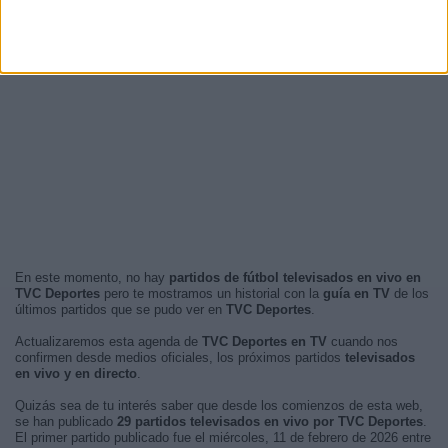
En este momento, no hay
partidos de fútbol televisados en vivo en
TVC Deportes
pero te mostramos un historial con la
guía en TV
de los
últimos partidos que se pudo ver en
TVC Deportes
.
Actualizaremos esta agenda de
TVC Deportes en TV
cuando nos
confirmen desde medios oficiales, los próximos partidos
televisados
en vivo y en directo
.
Quizás sea de tu interés saber que desde los comienzos de esta web,
se han publicado
29 partidos televisados en vivo por TVC Deportes
.
El primer partido publicado fue el miércoles, 11 de febrero de 2026 entre