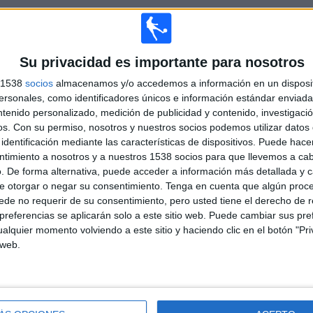
Su privacidad es importante para nosotros
TOTAL
MÁXIMO
TOTAL
4
7
52
s 1538
socios
almacenamos y/o accedemos a información en un disposit
sonales, como identificadores únicos e información estándar enviada 
COMPETICIONES
VS Cruzeiro
RIVALES
ntenido personalizado, medición de publicidad y contenido, investigaci
os.
Con su permiso, nosotros y nuestros socios podemos utilizar datos 
RANKING POR COMPETICIONES
identificación mediante las características de dispositivos. Puede hacer
ntimiento a nosotros y a nuestros 1538 socios para que llevemos a ca
Serie B Brasil
99 (60.37%)
. De forma alternativa, puede acceder a información más detallada y 
Serie A Brasil
53 (32.32%)
e otorgar o negar su consentimiento.
Tenga en cuenta que algún proc
Copa do Brasil
7 (4.27%)
de no requerir de su consentimiento, pero usted tiene el derecho de r
Copa Sudamericana
5 (3.05%)
referencias se aplicarán solo a este sitio web. Puede cambiar sus pref
alquier momento volviendo a este sitio y haciendo clic en el botón "Pri
Ver ranking completo
 web.
PARTIDOS POR DÍA DE LA SEMANA
OLES
JUEVES
VIERNES
SÁBADO
DOMINGO