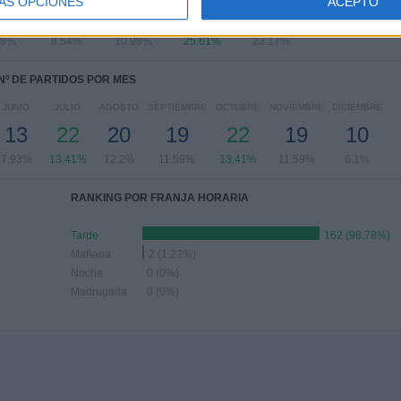
ÁS OPCIONES
ACEPTO
9
14
18
42
38
68%
8.54%
10.98%
25.61%
23.17%
Nº DE PARTIDOS POR MES
JUNIO
JULIO
AGOSTO
SEPTIEMBRE
OCTUBRE
NOVIEMBRE
DICIEMBRE
13
22
20
19
22
19
10
7.93%
13.41%
12.2%
11.59%
13.41%
11.59%
6.1%
RANKING POR FRANJA HORARIA
Tarde
162 (98.78%)
Mañana
2 (1.22%)
Noche
0 (0%)
Madrugada
0 (0%)