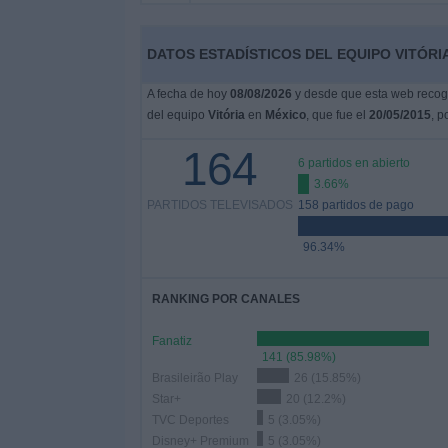
Deportes
DATOS ESTADÍSTICOS DEL EQUIPO VITÓRIA
Noticias
A fecha de hoy
08/08/2026
y desde que esta web recoge
del equipo
Vitória
en
México
, que fue el
20/05/2015
, p
Widget
164
6 partidos en abierto
3.66%
PARTIDOS TELEVISADOS
158 partidos de pago
96.34%
RANKING POR CANALES
Fanatiz
141 (85.98%)
Brasileirão Play
26 (15.85%)
Star+
20 (12.2%)
TVC Deportes
5 (3.05%)
Disney+ Premium
5 (3.05%)