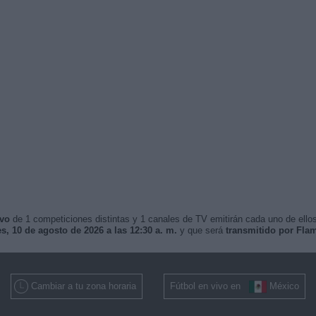
ivo
de 1 competiciones distintas y 1 canales de TV emitirán cada uno de ellos
s, 10 de agosto de 2026 a las 12:30 a. m.
y que será
transmitido por Fl
Cambiar a tu zona horaria
Fútbol en vivo en
México