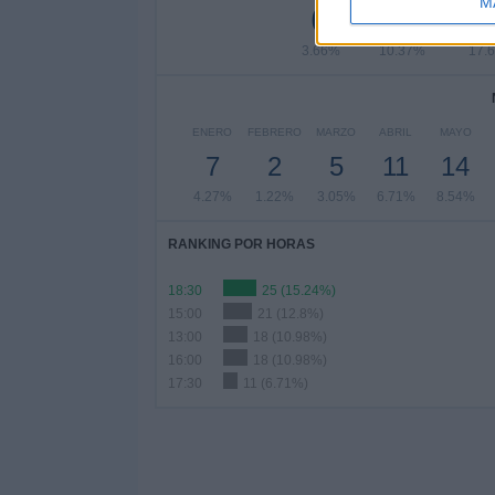
M
6
17
2
3.66%
10.37%
17.
ENERO
FEBRERO
MARZO
ABRIL
MAYO
7
2
5
11
14
4.27%
1.22%
3.05%
6.71%
8.54%
RANKING POR HORAS
18:30
25 (15.24%)
15:00
21 (12.8%)
13:00
18 (10.98%)
16:00
18 (10.98%)
17:30
11 (6.71%)