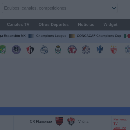
Canales TV
Otros Deportes
Noticias
Widget
ga Expansión MX
Champions League
CONCACAF Champions Cup
Flamengo
CR Flamengo
Vitória
TV
YouTube