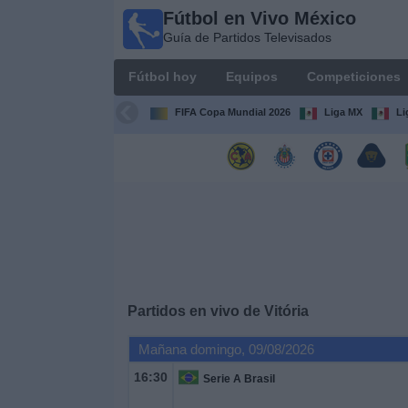
Fútbol en Vivo México
Fútbol
Guía de Partidos Televisados
en Vivo
México
Fútbol hoy
Equipos
Competiciones
Guía de
Partidos
FIFA Copa Mundial 2026
Liga MX
Li
Televisados
Fútbol
hoy
Equipos
Competiciones
Partidos en vivo de
Vitória
Canales
Mañana domingo, 09/08/2026
TV
16:30
Serie A Brasil
Otros