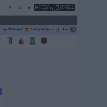
Liga MX Femenil
La Liga EA Sports
Premier League
Serie A Itali