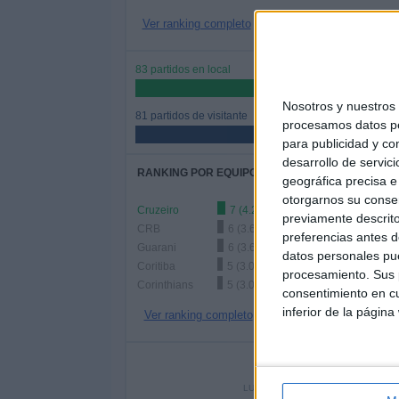
Ver ranking completo
83 partidos en local
50.61%
Nosotros y nuestro
81 partidos de visitante
procesamos datos per
49.39%
para publicidad y co
desarrollo de servici
RANKING POR EQUIPOS
geográfica precisa e 
otorgarnos su conse
Cruzeiro
7 (4.27%)
previamente descrito
CRB
6 (3.66%)
preferencias antes d
Guarani
6 (3.66%)
datos personales pue
Coritiba
5 (3.05%)
procesamiento. Sus p
Corinthians
5 (3.05%)
consentimiento en cu
inferior de la página
Ver ranking completo
Nº DE 
LUNES
MARTES
MIÉRC