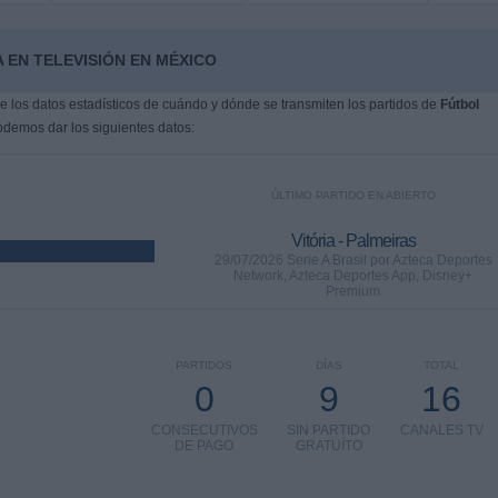
 EN TELEVISIÓN EN MÉXICO
 los datos estadísticos de cuándo y dónde se transmiten los partidos de
Fútbol
odemos dar los siguientes datos:
ÚLTIMO PARTIDO EN ABIERTO
Vitória - Palmeiras
29/07/2026 Serie A Brasil por Azteca Deportes
Network, Azteca Deportes App, Disney+
Premium
PARTIDOS
DÍAS
TOTAL
0
9
16
CONSECUTIVOS
SIN PARTIDO
CANALES TV
DE PAGO
GRATUÍTO