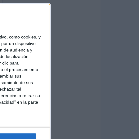
ivo, como cookies, y
por un dispositivo
ón de audiencia y
de localización
 clic para
bo el procesamiento
cambiar sus
esamiento de sus
echazar tal
erencias o retirar su
vacidad" en la parte