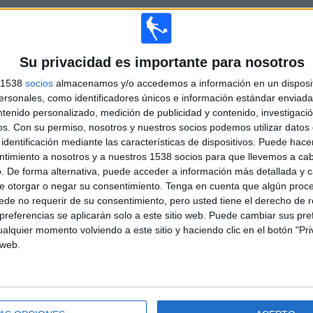
TOTAL
MÁXIMO
TOTAL
4
5
38
Su privacidad es importante para nosotros
COMPETICIONES
VS Pescara
RIVALES
s 1538
socios
almacenamos y/o accedemos a información en un disposit
RANKING POR COMPETICIONES
sonales, como identificadores únicos e información estándar enviada 
ntenido personalizado, medición de publicidad y contenido, investigaci
Serie B Italiana
40 (54.05%)
os.
Con su permiso, nosotros y nuestros socios podemos utilizar datos 
Serie C
27 (36.49%)
identificación mediante las características de dispositivos. Puede hacer
Coppa Italia Serie C
6 (8.11%)
ntimiento a nosotros y a nuestros 1538 socios para que llevemos a ca
Coppa Italia
1 (1.35%)
. De forma alternativa, puede acceder a información más detallada y 
e otorgar o negar su consentimiento.
Tenga en cuenta que algún proc
Ver ranking completo
de no requerir de su consentimiento, pero usted tiene el derecho de r
referencias se aplicarán solo a este sitio web. Puede cambiar sus pref
alquier momento volviendo a este sitio y haciendo clic en el botón "Pri
PARTIDOS POR DÍA DE LA SEMANA
 web.
OLES
JUEVES
VIERNES
SÁBADO
DOMINGO
7
4
8
25
18
6%
5.41%
10.81%
33.78%
24.32%