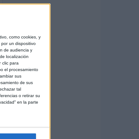
ivo, como cookies, y
por un dispositivo
ón de audiencia y
de localización
 clic para
bo el procesamiento
cambiar sus
esamiento de sus
echazar tal
erencias o retirar su
vacidad" en la parte