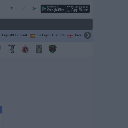
Liga MX Femenil
La Liga EA Sports
Premier League
Serie A Itali