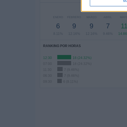
M
ENERO
FEBRERO
MARZO
ABRIL
MAY
6
9
9
7
1
8.11%
12.16%
12.16%
9.46%
14.8
RANKING POR HORAS
12:30
18 (24.32%)
07:00
18 (24.32%)
11:30
7 (9.46%)
06:30
7 (9.46%)
09:30
6 (8.11%)