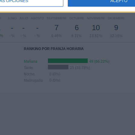
ÁS OPCIONES
ACEPTO
Nº DE PARTIDOS POR MES
O
JUNIO
JULIO
AGOSTO
SEPTIEMBRE
OCTUBRE
NOVIEMBRE
DICIEMBRE
1
-
-
-
7
6
10
9
6%
- %
- %
- %
9.46%
8.11%
13.51%
12.16%
RANKING POR FRANJA HORARIA
Mañana
49 (66.22%)
Tarde
25 (33.78%)
Noche
0 (0%)
Madrugada
0 (0%)