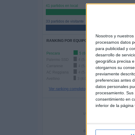
41 partidos en local
55.41%
33 partidos de visitante
44.59%
Nosotros y nuestro
RANKING POR EQUIPOS
procesamos datos per
para publicidad y co
Pescara
5 (6.76%)
desarrollo de servici
Palermo SSD
4 (5.41%)
geográfica precisa e 
Carrarese
4 (5.41%)
otorgarnos su conse
AC Reggiana
4 (5.41%)
previamente descrito
Avellino
3 (4.05%)
preferencias antes d
datos personales pue
Ver ranking completo
procesamiento. Sus p
consentimiento en cu
Nº DE 
inferior de la página
LUNES
MARTES
MIÉRC
5
7
6.76%
9.46%
9.4