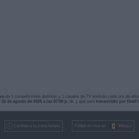
ivo
de 1 competiciones distintas y 1 canales de TV emitirán cada uno de ellos
 22 de agosto de 2026 a las 07:00 p. m.
y que será
transmitido por OneF
Cambiar a tu zona horaria
Fútbol en vivo en
México