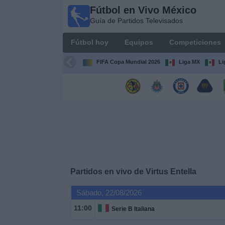
Fútbol en Vivo México
Fútbol
Guía de Partidos Televisados
en Vivo
México
Fútbol hoy
Equipos
Competiciones
Guía de
Partidos
FIFA Copa Mundial 2026
Liga MX
Li
Televisados
Fútbol
hoy
Equipos
Competiciones
Partidos en vivo de
Virtus Entella
Canales
Sábado, 22/08/2026
TV
11:00
Serie B Italiana
Otros