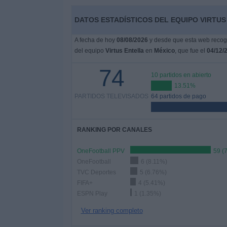
Deportes
DATOS ESTADÍSTICOS DEL EQUIPO VIRTUS
Noticias
A fecha de hoy
08/08/2026
y desde que esta web recoge
del equipo
Virtus Entella
en
México
, que fue el
04/12/
Widget
74
10 partidos en abierto
13.51%
PARTIDOS TELEVISADOS
64 partidos de pago
RANKING POR CANALES
OneFootball PPV
59 (
OneFootball
6 (8.11%)
TVC Deportes
5 (6.76%)
FIFA+
4 (5.41%)
ESPN Play
1 (1.35%)
Ver ranking completo