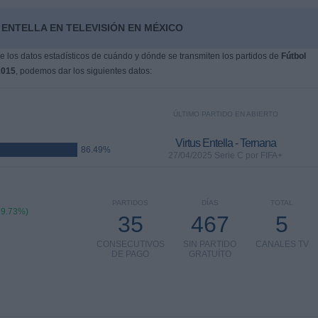
 ENTELLA EN TELEVISIÓN EN MÉXICO
 los datos estadísticos de cuándo y dónde se transmiten los partidos de
Fútbol
2015
, podemos dar los siguientes datos:
ÚLTIMO PARTIDO EN ABIERTO
Virtus Entella - Ternana
86.49%
27/04/2025 Serie C por FIFA+
PARTIDOS
DÍAS
TOTAL
79.73%)
35
467
5
CONSECUTIVOS
SIN PARTIDO
CANALES TV
DE PAGO
GRATUÍTO