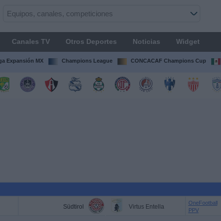
Canales TV
Otros Deportes
Noticias
Widget
ga Expansión MX
Champions League
CONCACAF Champions Cup
OneFootball
Südtirol
Virtus Entella
PPV