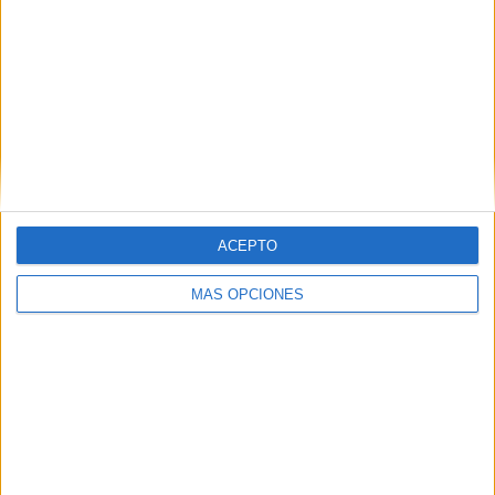
RANKING POR EQUIPOS
Borussia Dortmund
13 (6.44%)
Bayer Leverkusen
11 (5.45%)
Stuttgart
11 (5.45%)
Eintracht Frankfurt
11 (5.45%)
FC Bayern
11 (5.45%)
Ver ranking completo
ACEPTO
RANKING POR COMPETICIONES
MÁS OPCIONES
Bundesliga
170 (84.16%)
Copa de Alemania
14 (6.93%)
Europa League
9 (4.46%)
Champions League
6 (2.97%)
Conference League
2 (0.99%)
Ver ranking completo