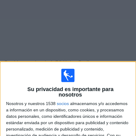
Deportes
Noticias
Widget
Partidos en vivo de
1. FC Union Berlin
Sábado, 29/08/2026
07:30
Bundesliga
Su privacidad es importante para
nosotros
1. FC Union Berlin
Nosotros y nuestros 1538
socios
almacenamos y/o accedemos
Eintracht Frankfurt
a información en un dispositivo, como cookies, y procesamos
FOX One
datos personales, como identificadores únicos e información
estándar enviada por un dispositivo para publicidad y contenido
personalizado, medición de publicidad y contenido,
Sábado, 05/09/2026
investigación de audiencia y desarrollo de servicios.
Con su