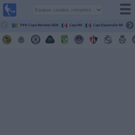
Fútbol
en Vivo
México
FIFA Copa Mundial 2026
Liga MX
Liga Expansión MX
Guía de
Partidos
Televisados
Fútbol
hoy
Equipos
Competiciones
Canales
TV
Otros