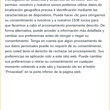
07:30
Bundesliga
permiso, nosotros y nuestros socios podemos utilizar datos de
localización geográfica precisa e identificación mediante las
Bayer Leverkusen
características de dispositivos. Puede hacer clic para otorgarnos
1. FC Union Berlin
su consentimiento a nosotros y a nuestros 1538 socios para
que llevemos a cabo el procesamiento previamente descrito. De
FOX One
forma alternativa, puede acceder a información más detallada y
cambiar sus preferencias antes de otorgar o negar su
Viernes, 11/09/2026
consentimiento.
Tenga en cuenta que algún procesamiento de
sus datos personales puede no requerir de su consentimiento,
12:30
Bundesliga
pero usted tiene el derecho de rechazar tal procesamiento. Sus
preferencias se aplicarán solo a este sitio web. Puede cambiar
1. FC Union Berlin
sus preferencias o retirar su consentimiento en cualquier
Schalke 04
momento volviendo a este sitio y haciendo clic en el botón
FOX One
"Privacidad" en la parte inferior de la página web.
Más días
DATOS ESTADÍSTICOS DEL EQUIPO 1. FC UNION BERLIN
EN TELEVISIÓN EN MÉXICO