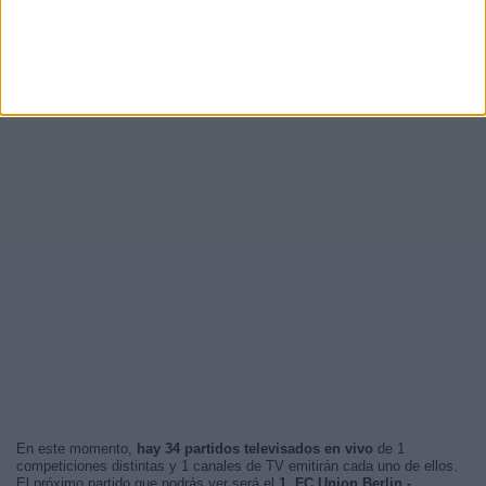
En este momento,
hay 34 partidos televisados en vivo
de 1
competiciones distintas y 1 canales de TV emitirán cada uno de ellos.
El próximo partido que podrás ver será el
1. FC Union Berlin -