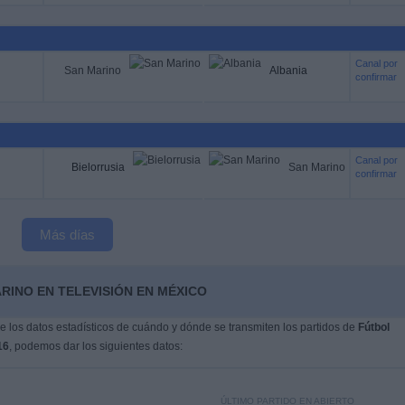
Canal por
San Marino
Albania
confirmar
Canal por
Bielorrusia
San Marino
confirmar
Más días
RINO EN TELEVISIÓN EN MÉXICO
 los datos estadísticos de cuándo y dónde se transmiten los partidos de
Fútbol
16
, podemos dar los siguientes datos:
ÚLTIMO PARTIDO EN ABIERTO