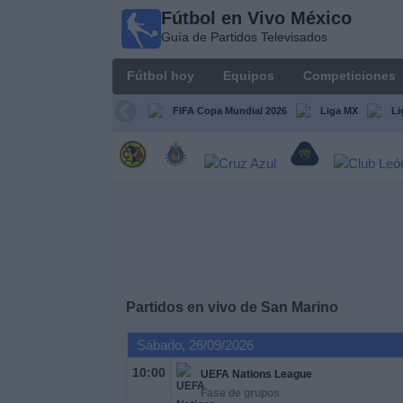
Fútbol en Vivo México
Fútbol
Guía de Partidos Televisados
en Vivo
México
Fútbol hoy
Equipos
Competiciones
Guía de
Partidos
FIFA Copa Mundial 2026
Liga MX
Li
Televisados
Fútbol
hoy
Equipos
Competiciones
Partidos en vivo de
San Marino
Canales
Sábado, 26/09/2026
TV
10:00
UEFA Nations League
Fase de grupos
Otros