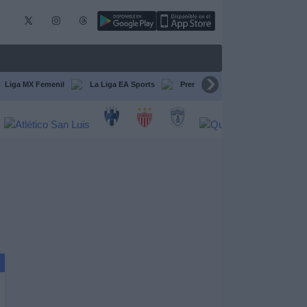
Liga MX Femenil
La Liga EA Sports
Premier League
Serie A Itali