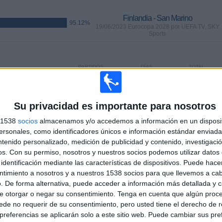
Finlandia - San Marino
95.12%
19/06/2023 Eurocopa 2028 por UEFA TV, SKY
Sports
PARTIDOS
DÍAS
TOTAL
22
1144
6
CONSECUTIVOS
SIN PARTIDO
CANALES TV
DE PAGO
GRATUÍTO
Su privacidad es importante para nosotros
s 1538
socios
almacenamos y/o accedemos a información en un disposit
sonales, como identificadores únicos e información estándar enviada 
ntenido personalizado, medición de publicidad y contenido, investigaci
os.
Con su permiso, nosotros y nuestros socios podemos utilizar datos 
identificación mediante las características de dispositivos. Puede hacer
TOTAL
MÁXIMO
TOTAL
ntimiento a nosotros y a nuestros 1538 socios para que llevemos a ca
4
3
24
. De forma alternativa, puede acceder a información más detallada y 
e otorgar o negar su consentimiento.
Tenga en cuenta que algún proc
COMPETICIONES
VS Andorra
RIVALES
de no requerir de su consentimiento, pero usted tiene el derecho de r
referencias se aplicarán solo a este sitio web. Puede cambiar sus pref