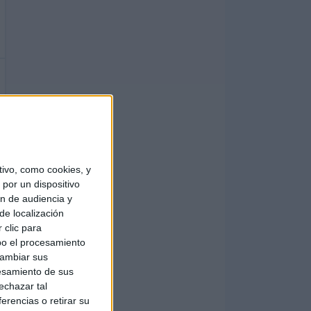
ivo, como cookies, y
por un dispositivo
ón de audiencia y
de localización
 clic para
bo el procesamiento
cambiar sus
esamiento de sus
echazar tal
erencias o retirar su