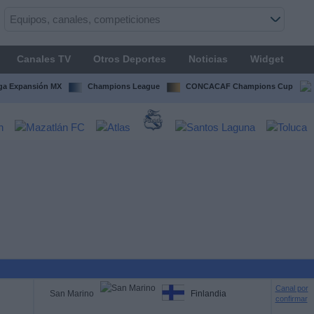
Canales TV
Otros Deportes
Noticias
Widget
ga Expansión MX
Champions League
CONCACAF Champions Cup
Canal por
San Marino
Finlandia
confirmar