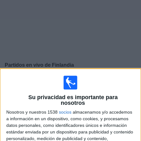
Deportes
Noticias
Widget
Partidos en vivo de
Finlandia
Sábado, 26/09/2026
10:00
UEFA Nations League
Fase de grupos
Su privacidad es importante para
nosotros
San Marino
Nosotros y nuestros 1538
socios
almacenamos y/o accedemos
Finlandia
a información en un dispositivo, como cookies, y procesamos
datos personales, como identificadores únicos e información
Canal por confirmar
estándar enviada por un dispositivo para publicidad y contenido
personalizado, medición de publicidad y contenido,
Martes, 29/09/2026