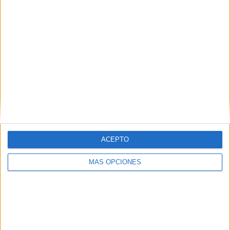
12
5
35
COMPETICIONES
VS Dinamarca
RIVALES
RANKING POR EQUIPOS
Dinamarca
5 (6.85%)
Francia
5 (6.85%)
Alemania
4 (5.48%)
Kazajistán
4 (5.48%)
Lituania
3 (4.11%)
Ver ranking completo
ACEPTO
RANKING POR COMPETICIONES
MÁS OPCIONES
Eurocopa 2028
14 (19.18%)
FIFA Copa Mundial 2026
14 (19.18%)
UEFA Nations League
12 (16.44%)
Amistoso
9 (12.33%)
Eurocopa Femenina
6 (8.22%)
Ver ranking completo