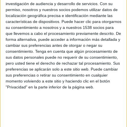
investigación de audiencia y desarrollo de servicios.
Con su
12:45
UEFA Nations League
permiso, nosotros y nuestros socios podemos utilizar datos de
Fase de grupos
localización geográfica precisa e identificación mediante las
características de dispositivos. Puede hacer clic para otorgarnos
Finlandia
su consentimiento a nosotros y a nuestros 1538 socios para
que llevemos a cabo el procesamiento previamente descrito. De
Bielorrusia
forma alternativa, puede acceder a información más detallada y
Canal por confirmar
cambiar sus preferencias antes de otorgar o negar su
consentimiento.
Tenga en cuenta que algún procesamiento de
Sábado, 03/10/2026
sus datos personales puede no requerir de su consentimiento,
pero usted tiene el derecho de rechazar tal procesamiento. Sus
08:00
UEFA Nations League
preferencias se aplicarán solo a este sitio web. Puede cambiar
Fase de grupos
sus preferencias o retirar su consentimiento en cualquier
momento volviendo a este sitio y haciendo clic en el botón
Finlandia
"Privacidad" en la parte inferior de la página web.
Albania
Canal por confirmar
Más días