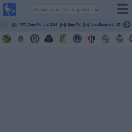
Fútbol
en Vivo
México
FIFA Copa Mundial 2026
Liga MX
Liga Expansión MX
Guía de
Partidos
Televisados
Fútbol
hoy
Equipos
Competiciones
Canales
TV
Otros