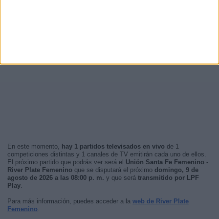
En este momento,
hay 1 partidos televisados en vivo
de 1
competiciones distintas y 1 canales de TV emitirán cada uno de ellos.
El próximo partido que podrás ver será el
Unión Santa Fe Femenino -
River Plate Femenino
que se disputará el próximo
domingo, 9 de
agosto de 2026 a las 08:00 p. m.
y que será
transmitido por LPF
Play
.
Para más información, puedes acceder a la
web de River Plate
Femenino
.