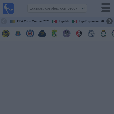
Fútbol
en Vivo
México
FIFA Copa Mundial 2026
Liga MX
Liga Expansión MX
Guía de
Partidos
Televisados
Fútbol
hoy
Equipos
Competiciones
Canales
TV
Otros