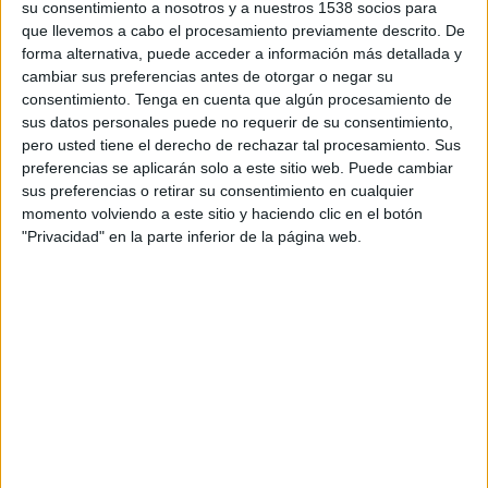
su consentimiento a nosotros y a nuestros 1538 socios para
FEMENINO EN TELEVISIÓN EN MÉXICO
que llevemos a cabo el procesamiento previamente descrito. De
forma alternativa, puede acceder a información más detallada y
A fecha de hoy
08/08/2026
y desde que esta web recoge los datos
cambiar sus preferencias antes de otorgar o negar su
estadísticos de cuándo y dónde se transmiten los partidos de
Fútbol
del
consentimiento.
Tenga en cuenta que algún procesamiento de
equipo
River Plate Femenino
en
México
, que fue el
15/03/2026
,
sus datos personales puede no requerir de su consentimiento,
podemos dar los siguientes datos:
pero usted tiene el derecho de rechazar tal procesamiento. Sus
17
preferencias se aplicarán solo a este sitio web. Puede cambiar
sus preferencias o retirar su consentimiento en cualquier
momento volviendo a este sitio y haciendo clic en el botón
PARTIDOS TELEVISADOS
"Privacidad" en la parte inferior de la página web.
17 partidos en abierto
100%
0 partidos de pago
0%
ÚLTIMO PARTIDO EN ABIERTO
River Plate Femenino - Independiente Femenino
03/08/2026 Campeonato Femenino por LPF Play
RANKING POR CANALES