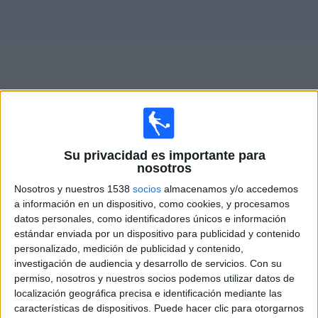
Deportes
Noticias
Widget
Partidos en vivo de
River Plate Femenino
Su privacidad es importante para
nosotros
Mañana domingo, 09/08/2026
Nosotros y nuestros 1538
socios
almacenamos y/o accedemos
12:00
Campeonato Femenino
a información en un dispositivo, como cookies, y procesamos
datos personales, como identificadores únicos e información
Unión Santa Fe Femenino
estándar enviada por un dispositivo para publicidad y contenido
River Plate Femenino
personalizado, medición de publicidad y contenido,
investigación de audiencia y desarrollo de servicios.
Con su
LPF Play
permiso, nosotros y nuestros socios podemos utilizar datos de
localización geográfica precisa e identificación mediante las
características de dispositivos. Puede hacer clic para otorgarnos
DATOS ESTADÍSTICOS DEL EQUIPO RIVER PLATE