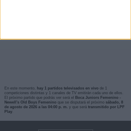
En este momento,
hay 1 partidos televisados en vivo
de 1
competiciones distintas y 1 canales de TV emitirán cada uno de ellos.
El próximo partido que podrás ver será el
Boca Juniors Femenino -
Newell's Old Boys Femenino
que se disputará el próximo
sábado, 8
de agosto de 2026 a las 04:00 p. m.
y que será
transmitido por LPF
Play
.