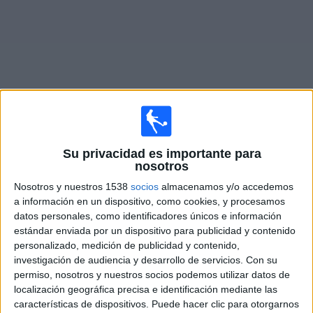
Deportes
Noticias
Widget
Partidos en vivo de
Newell's Old Boys Femenino
Su privacidad es importante para
nosotros
Mañana sábado, 08/08/2026
Nosotros y nuestros 1538
socios
almacenamos y/o accedemos
08:00
Campeonato Femenino
a información en un dispositivo, como cookies, y procesamos
datos personales, como identificadores únicos e información
estándar enviada por un dispositivo para publicidad y contenido
personalizado, medición de publicidad y contenido,
Boca Juniors Femenino
investigación de audiencia y desarrollo de servicios.
Con su
Newell's Old Boys Femenino
permiso, nosotros y nuestros socios podemos utilizar datos de
LPF Play
localización geográfica precisa e identificación mediante las
características de dispositivos. Puede hacer clic para otorgarnos