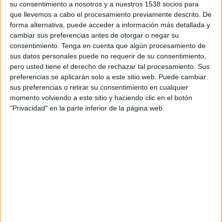
su consentimiento a nosotros y a nuestros 1538 socios para
DATOS ESTADÍSTICOS DEL EQUIPO NEWELL'S OLD BOYS
que llevemos a cabo el procesamiento previamente descrito. De
FEMENINO EN TELEVISIÓN EN MÉXICO
forma alternativa, puede acceder a información más detallada y
cambiar sus preferencias antes de otorgar o negar su
A fecha de hoy
07/08/2026
y desde que esta web recoge los datos
consentimiento.
Tenga en cuenta que algún procesamiento de
estadísticos de cuándo y dónde se transmiten los partidos de
Fútbol
del
sus datos personales puede no requerir de su consentimiento,
equipo
Newell's Old Boys Femenino
en
México
, que fue el
15/03/2026
,
pero usted tiene el derecho de rechazar tal procesamiento. Sus
podemos dar los siguientes datos:
preferencias se aplicarán solo a este sitio web. Puede cambiar
sus preferencias o retirar su consentimiento en cualquier
17
momento volviendo a este sitio y haciendo clic en el botón
"Privacidad" en la parte inferior de la página web.
PARTIDOS TELEVISADOS
17 partidos en abierto
100%
0 partidos de pago
0%
ÚLTIMO PARTIDO EN ABIERTO
Newell's Old Boys Femenino - Lanús
02/08/2026 Campeonato Femenino por LPF Play