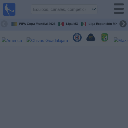
Fútbol
en Vivo
México
FIFA Copa Mundial 2026
Liga MX
Liga Expansión MX
Guía de
Partidos
Televisados
Fútbol
hoy
Equipos
Competiciones
Canales
TV
Otros