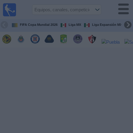
Fútbol
en Vivo
México
FIFA Copa Mundial 2026
Liga MX
Liga Expansión MX
Guía de
Partidos
Televisados
Fútbol
hoy
Equipos
Competiciones
Canales
TV
Otros