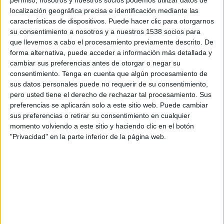
14:00
Primera B Argentina
localización geográfica precisa e identificación mediante las
características de dispositivos. Puede hacer clic para otorgarnos
Dep. Armenio
su consentimiento a nosotros y a nuestros 1538 socios para
Real Pilar
que llevemos a cabo el procesamiento previamente descrito. De
forma alternativa, puede acceder a información más detallada y
LPF Play
cambiar sus preferencias antes de otorgar o negar su
consentimiento.
Tenga en cuenta que algún procesamiento de
Martes, 25/08/2026
sus datos personales puede no requerir de su consentimiento,
pero usted tiene el derecho de rechazar tal procesamiento. Sus
14:00
Primera B Argentina
preferencias se aplicarán solo a este sitio web. Puede cambiar
Real Pilar
sus preferencias o retirar su consentimiento en cualquier
momento volviendo a este sitio y haciendo clic en el botón
Brown de Adrogué
"Privacidad" en la parte inferior de la página web.
LPF Play
Más días
DATOS ESTADÍSTICOS DEL EQUIPO REAL PILAR EN
TELEVISIÓN EN MÉXICO