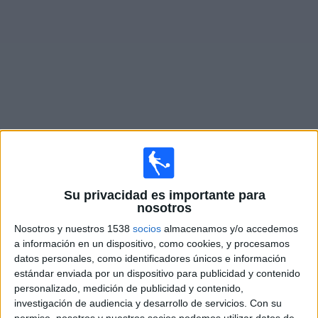
Deportes
Noticias
Widget
Partidos en vivo de
Real Pilar
Sábado, 15/08/2026
Su privacidad es importante para
12:00
Primera B Argentina
nosotros
Real Pilar
Nosotros y nuestros 1538
socios
almacenamos y/o accedemos
a información en un dispositivo, como cookies, y procesamos
Flandria
datos personales, como identificadores únicos e información
LPF Play
estándar enviada por un dispositivo para publicidad y contenido
personalizado, medición de publicidad y contenido,
Sábado, 22/08/2026
investigación de audiencia y desarrollo de servicios.
Con su
permiso, nosotros y nuestros socios podemos utilizar datos de