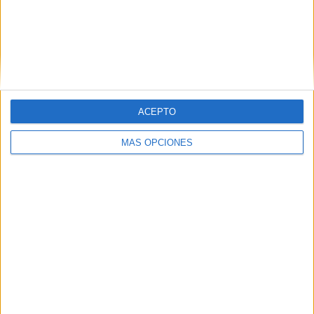
San Martín Burzaco
3 (8.11%)
UAI Urquiza
3 (8.11%)
Deportivo Camioneros
2 (5.41%)
Defensores Unidos
2 (5.41%)
Flandria
2 (5.41%)
Ver ranking completo
ACEPTO
RANKING POR COMPETICIONES
MÁS OPCIONES
Primera B Argentina
35 (94.59%)
Copa Argentina
2 (5.41%)
Ver ranking completo
Nº DE PARTIDOS POR DÍA DE LA SEMANA
LUNES
MARTES
MIÉRCOLES
JUEVES
VIERNES
1
3
3
-
4
2.7%
8.11%
8.11%
- %
10.81%