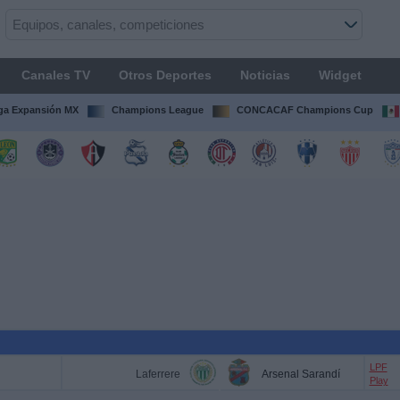
Canales TV
Otros Deportes
Noticias
Widget
ga Expansión MX
Champions League
CONCACAF Champions Cup
LPF
Laferrere
Arsenal Sarandí
Play