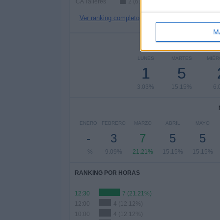
CA Talleres
2 (6.06%)
Ver ranking completo
M
Nº DE 
LUNES
MARTES
MIÉR
1
5
3.03%
15.15%
6.
ENERO
FEBRERO
MARZO
ABRIL
MAYO
-
3
7
5
5
- %
9.09%
21.21%
15.15%
15.15%
RANKING POR HORAS
12:30
7 (21.21%)
12:00
4 (12.12%)
10:00
4 (12.12%)