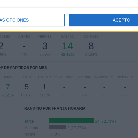
ÁS OPCIONES
ACEPTO
PARTIDOS POR DÍA DE LA SEMANA
COLES
JUEVES
VIERNES
SÁBADO
DOMINGO
2
-
3
14
8
06%
- %
9.09%
42.42%
24.24%
Nº DE PARTIDOS POR MES
JUNIO
JULIO
AGOSTO
SEPTIEMBRE
OCTUBRE
NOVIEMBRE
DICIEMBRE
7
5
1
-
-
-
-
21.21%
15.15%
3.03%
- %
- %
- %
- %
RANKING POR FRANJA HORARIA
Tarde
24 (72.73%)
Mañana
9 (27.27%)
Noche
0 (0%)