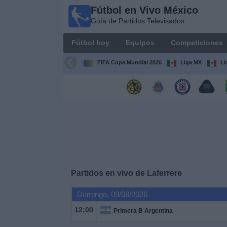
Fútbol en Vivo México
Fútbol
Guía de Partidos Televisados
en Vivo
México
Fútbol hoy
Equipos
Competiciones
Guía de
Partidos
FIFA Copa Mundial 2026
Liga MX
Li
Televisados
Fútbol
hoy
Equipos
Competiciones
Partidos en vivo de
Laferrere
Canales
Domingo, 09/08/2026
TV
12:00
Primera B Argentina
Otros