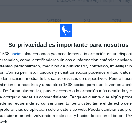
01/08/2026 Primera B Argentina por LPF Play
PARTIDOS
DÍAS
TOTAL
 (84.85%)
0
5
3
CONSECUTIVOS
SIN PARTIDO
CANALES TV
DE PAGO
GRATUÍTO
Su privacidad es importante para nosotros
s 1538
socios
almacenamos y/o accedemos a información en un disposit
sonales, como identificadores únicos e información estándar enviada 
TOTAL
MÁXIMO
TOTAL
ntenido personalizado, medición de publicidad y contenido, investigaci
2
3
24
os.
Con su permiso, nosotros y nuestros socios podemos utilizar datos 
identificación mediante las características de dispositivos. Puede hacer
COMPETICIONES
VS Flandria
RIVALES
ntimiento a nosotros y a nuestros 1538 socios para que llevemos a ca
. De forma alternativa, puede acceder a información más detallada y 
RANKING POR COMPETICIONES
e otorgar o negar su consentimiento.
Tenga en cuenta que algún proc
de no requerir de su consentimiento, pero usted tiene el derecho de r
Primera B Argentina
31 (93.94%)
referencias se aplicarán solo a este sitio web. Puede cambiar sus pref
Copa Argentina
2 (6.06%)
alquier momento volviendo a este sitio y haciendo clic en el botón "Pri
 web.
Ver ranking completo