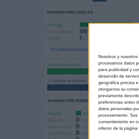
RANKING POR CANALES
LPF Play
28
TyC Sports Internacional
4 (12.12%)
Fanatiz
1 (3.03%)
Ver ranking completo
Nosotros y nuestro
procesamos datos per
16 partidos en local
para publicidad y co
48.48%
desarrollo de servici
17 partidos de visitante
geográfica precisa e 
51.52%
otorgarnos su conse
previamente descrito
RANKING POR EQUIPOS
preferencias antes d
datos personales pue
Flandria
3 (9.09%)
procesamiento. Sus p
Real Pilar
2 (6.06%)
consentimiento en cu
Dep. Armenio
2 (6.06%)
inferior de la página
Argentinos Quilmes
2 (6.06%)