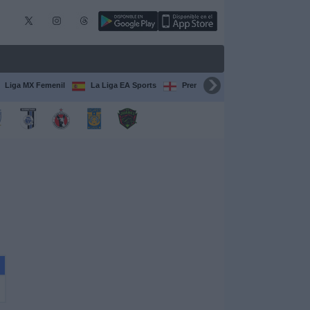
Liga MX Femenil
La Liga EA Sports
Premier League
Serie A Itali