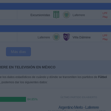
LPF
Excursionistas
Laferrere
Play
LPF
Laferrere
Villa Dálmine
Play
Más días
ERE EN TELEVISIÓN EN MÉXICO
 los datos estadísticos de cuándo y dónde se transmiten los partidos de
Fútbol
, podemos dar los siguientes datos:
ÚLTIMO PARTIDO EN ABIERTO
84.85%
Argentino Merlo - Laferrere