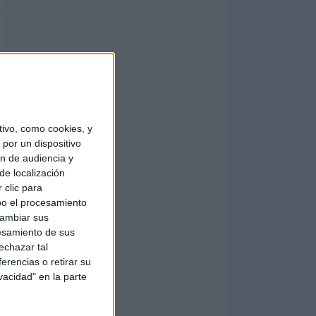
ivo, como cookies, y
por un dispositivo
ón de audiencia y
de localización
 clic para
bo el procesamiento
cambiar sus
esamiento de sus
echazar tal
erencias o retirar su
vacidad" en la parte