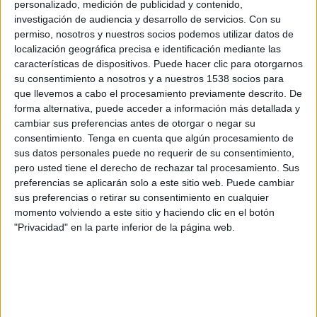
CR Flamengo
personalizado, medición de publicidad y contenido,
investigación de audiencia y desarrollo de servicios.
Con su
Pyramids FC
permiso, nosotros y nuestros socios podemos utilizar datos de
FIFA+
localización geográfica precisa e identificación mediante las
características de dispositivos. Puede hacer clic para otorgarnos
Jueves, 06/11/2025
su consentimiento a nosotros y a nuestros 1538 socios para
que llevemos a cabo el procesamiento previamente descrito. De
10:30
Egyptian Super Cup
forma alternativa, puede acceder a información más detallada y
cambiar sus preferencias antes de otorgar o negar su
consentimiento.
Tenga en cuenta que algún procesamiento de
sus datos personales puede no requerir de su consentimiento,
Zamalek SC
pero usted tiene el derecho de rechazar tal procesamiento. Sus
Pyramids FC
preferencias se aplicarán solo a este sitio web. Puede cambiar
sus preferencias o retirar su consentimiento en cualquier
Disney+ Premium
momento volviendo a este sitio y haciendo clic en el botón
"Privacidad" en la parte inferior de la página web.
Martes, 23/09/2025
12:00
FIFA Copa Intercontinental
2ª Ronda
Al Ahli