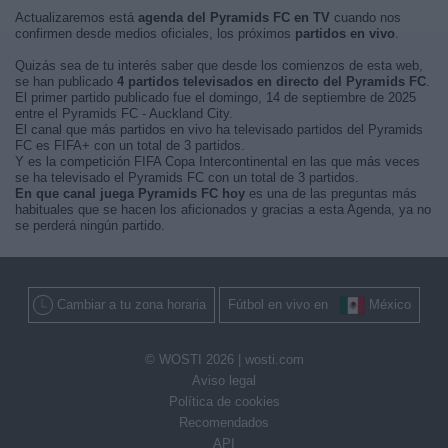
Actualizaremos está
agenda del Pyramids FC en TV
cuando nos
confirmen desde medios oficiales, los próximos
partidos en vivo
.
Quizás sea de tu interés saber que desde los comienzos de esta web,
se han publicado
4 partidos televisados en directo del Pyramids FC
.
El primer partido publicado fue el domingo, 14 de septiembre de 2025
entre el Pyramids FC - Auckland City.
El canal que más partidos en vivo ha televisado partidos del Pyramids
FC es FIFA+ con un total de 3 partidos.
Y es la competición FIFA Copa Intercontinental en las que más veces
se ha televisado el Pyramids FC con un total de 3 partidos.
En que canal juega Pyramids FC hoy
es una de las preguntas más
habituales que se hacen los aficionados y gracias a esta Agenda, ya no
se perderá ningún partido.
Cambiar a tu zona horaria
Fútbol en vivo en
México
© WOSTI 2026 |
wosti.com
Aviso legal
Política de cookies
Recomendados
API