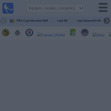
Fútbol
en Vivo
México
FIFA Copa Mundial 2026
Liga MX
Liga Expansión MX
Guía de
Partidos
Televisados
Fútbol
hoy
Equipos
Competiciones
Canales
TV
Otros