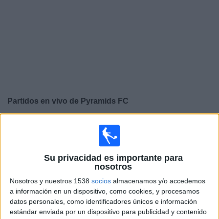
Deportes
Noticias
Widget
Partidos en vivo de
Pyramids FC
×
Pyramids FC: En este momento no hay ningún partido
televisado. Puedes consultar el historial de partidos en
TV emitidos anteriormente.
Su privacidad es importante para
nosotros
Sábado, 13/12/2025
Nosotros y nuestros 1538
socios
almacenamos y/o accedemos
10:00
a información en un dispositivo, como cookies, y procesamos
FIFA Copa Intercontinental
datos personales, como identificadores únicos e información
Semifinales
estándar enviada por un dispositivo para publicidad y contenido