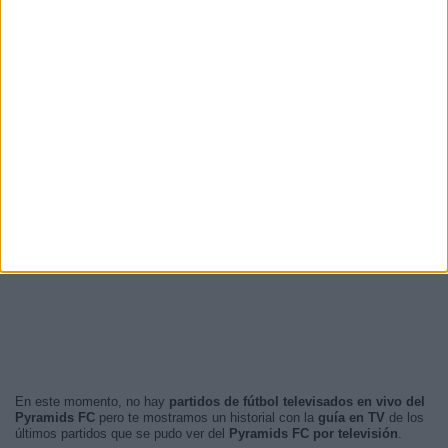
En este momento, no hay
partidos de fútbol televisados en vivo del
Pyramids FC
pero te mostramos un historial con la
guía en TV
de los
últimos partidos que se pudo ver del
Pyramids FC por televisión
.