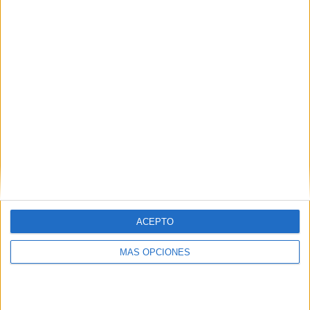
75%
TOTAL
MÁXIMO
TOTAL
2
1
4
COMPETICIONES
VS Al Ahli
RIVALES
RANKING POR EQUIPOS
Al Ahli
1 (25%)
Zamalek SC
1 (25%)
CR Flamengo
1 (25%)
Auckland City
1 (25%)
Ver ranking completo
ACEPTO
RANKING POR COMPETICIONES
MÁS OPCIONES
FIFA Copa Intercontinental
3 (75%)
Egyptian Super Cup
1 (25%)
Ver ranking completo