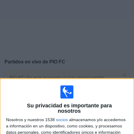
Deportes
Noticias
Widget
Partidos en vivo de
PIO FC
×
PIO FC: En este momento no hay ningún partido
televisado. Puedes consultar el historial de partidos en
TV emitidos anteriormente.
Su privacidad es importante para
Domingo, 02/06/2024
nosotros
15:00
Mundial Kings League
Nosotros y nuestros 1538
socios
almacenamos y/o accedemos
Last Chance
a información en un dispositivo, como cookies, y procesamos
datos personales, como identificadores únicos e información