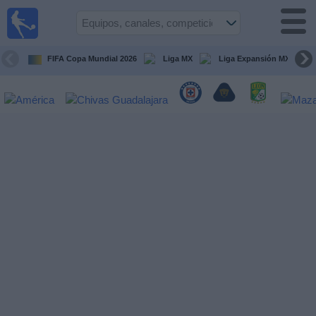
Fútbol
en Vivo
México
FIFA Copa Mundial 2026
Liga MX
Liga Expansión MX
Guía de
Partidos
Televisados
Fútbol
hoy
Equipos
Competiciones
Canales
TV
Otros