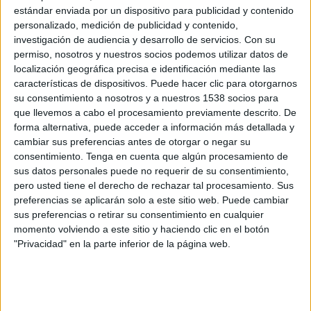
Saiyans FC
estándar enviada por un dispositivo para publicidad y contenido
PIO FC
personalizado, medición de publicidad y contenido,
Twitch kingsleague
Kings League YouTube
investigación de audiencia y desarrollo de servicios.
Con su
permiso, nosotros y nuestros socios podemos utilizar datos de
TikTok kingsleague
Multimedios TV
localización geográfica precisa e identificación mediante las
características de dispositivos. Puede hacer clic para otorgarnos
Miércoles, 29/05/2024
su consentimiento a nosotros y a nuestros 1538 socios para
14:00
Mundial Kings League
que llevemos a cabo el procesamiento previamente descrito. De
Round Robin
forma alternativa, puede acceder a información más detallada y
cambiar sus preferencias antes de otorgar o negar su
Deptostra FC
consentimiento.
Tenga en cuenta que algún procesamiento de
sus datos personales puede no requerir de su consentimiento,
PIO FC
pero usted tiene el derecho de rechazar tal procesamiento. Sus
Twitch kingsleague
Kings League YouTube
preferencias se aplicarán solo a este sitio web. Puede cambiar
TikTok kingsleague
Multimedios TV
sus preferencias o retirar su consentimiento en cualquier
momento volviendo a este sitio y haciendo clic en el botón
Lunes, 27/05/2024
"Privacidad" en la parte inferior de la página web.
14:00
Mundial Kings League
Round Robin
Foot2Rue