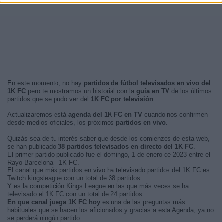
En este momento, no hay
partidos de fútbol televisados en vivo del
1K FC
pero te mostramos un historial con la
guía en TV
de los últimos
partidos que se pudo ver del
1K FC por televisión
.
Actualizaremos está
agenda del 1K FC en TV
cuando nos confirmen
desde medios oficiales, los próximos
partidos en vivo
.
Quizás sea de tu interés saber que desde los comienzos de esta web,
se han publicado
38 partidos televisados en directo del 1K FC
.
El primer partido publicado fue el domingo, 1 de enero de 2023 entre el
Rayo Barcelona - 1K FC.
El canal que más partidos en vivo ha televisado partidos del 1K FC es
Twitch kingsleague con un total de 38 partidos.
Y es la competición Kings League en las que más veces se ha
televisado el 1K FC con un total de 24 partidos.
En que canal juega 1K FC hoy
es una de las preguntas más
habituales que se hacen los aficionados y gracias a esta Agenda, ya no
se perderá ningún partido.