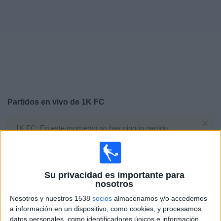
Deportes
Noticias
Widget
Partidos en vivo de
1K FC
×
1K FC: En este momento no hay ningún partido
televisado. Puedes consultar el historial de partidos en
TV emitidos anteriormente.
Su privacidad es importante para
Domingo, 02/06/2024
nosotros
11:00
Mundial Kings League
Nosotros y nuestros 1538
socios
almacenamos y/o accedemos
Last Chance
a información en un dispositivo, como cookies, y procesamos
datos personales, como identificadores únicos e información