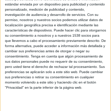
Ultimate Móstoles
estándar enviada por un dispositivo para publicidad y contenido
1K FC
personalizado, medición de publicidad y contenido,
Twitch kingsleague
Kings League YouTube
investigación de audiencia y desarrollo de servicios.
Con su
TikTok kingsleague
Multimedios TV
permiso, nosotros y nuestros socios podemos utilizar datos de
localización geográfica precisa e identificación mediante las
características de dispositivos. Puede hacer clic para otorgarnos
Jueves, 30/05/2024
su consentimiento a nosotros y a nuestros 1538 socios para
19:00
Mundial Kings League
que llevemos a cabo el procesamiento previamente descrito. De
Round Robin
forma alternativa, puede acceder a información más detallada y
cambiar sus preferencias antes de otorgar o negar su
1K FC
consentimiento.
Tenga en cuenta que algún procesamiento de
West Santos
sus datos personales puede no requerir de su consentimiento,
pero usted tiene el derecho de rechazar tal procesamiento. Sus
Twitch kingsleague
Kings League YouTube
preferencias se aplicarán solo a este sitio web. Puede cambiar
TikTok kingsleague
Multimedios TV
sus preferencias o retirar su consentimiento en cualquier
momento volviendo a este sitio y haciendo clic en el botón
Lunes, 27/05/2024
"Privacidad" en la parte inferior de la página web.
17:00
Mundial Kings League
Round Robin
1K FC