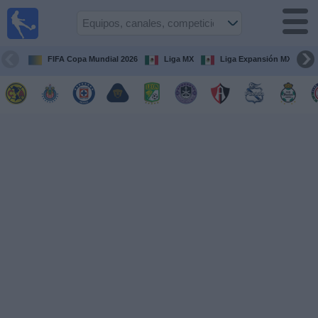
Fútbol
en Vivo
México
FIFA Copa Mundial 2026
Liga MX
Liga Expansión MX
Guía de
Partidos
Televisados
Fútbol
hoy
Equipos
Competiciones
Canales
TV
Otros