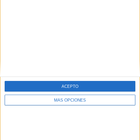
Freiburg
4 (3.48%)
Juventus
3 (2.61%)
FC Bayern
3 (2.61%)
Ver ranking completo
RANKING POR COMPETICIONES
Europa League
44 (38.26%)
Superliga Grecia
31 (26.96%)
Champions League
29 (25.22%)
Conference League
9 (7.83%)
Amistoso
2 (1.74%)
ACEPTO
Ver ranking completo
MÁS OPCIONES
Nº DE PARTIDOS POR DÍA DE LA SEMANA
LUNES
MARTES
MIÉRCOLES
JUEVES
VIERNES
-
16
19
52
-