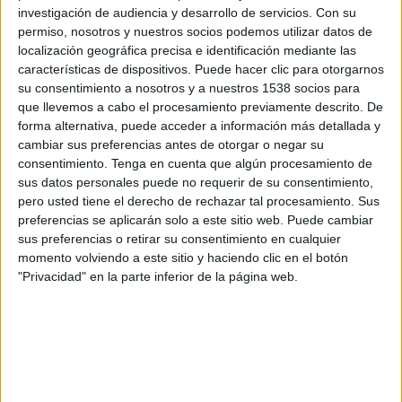
Bayer Leverkusen
investigación de audiencia y desarrollo de servicios.
Con su
Olympiacos
permiso, nosotros y nuestros socios podemos utilizar datos de
localización geográfica precisa e identificación mediante las
HBO MAX
TNT
características de dispositivos. Puede hacer clic para otorgarnos
su consentimiento a nosotros y a nuestros 1538 socios para
Miércoles, 18/02/2026
que llevemos a cabo el procesamiento previamente descrito. De
13:00
Champions League
forma alternativa, puede acceder a información más detallada y
Playoffs
cambiar sus preferencias antes de otorgar o negar su
consentimiento.
Tenga en cuenta que algún procesamiento de
Olympiacos
sus datos personales puede no requerir de su consentimiento,
pero usted tiene el derecho de rechazar tal procesamiento. Sus
Bayer Leverkusen
preferencias se aplicarán solo a este sitio web. Puede cambiar
TNT
HBO MAX
sus preferencias o retirar su consentimiento en cualquier
momento volviendo a este sitio y haciendo clic en el botón
"Privacidad" en la parte inferior de la página web.
DATOS ESTADÍSTICOS DEL EQUIPO OLYMPIACOS EN
TELEVISIÓN EN MÉXICO
A fecha de hoy
07/08/2026
y desde que esta web recoge los datos
estadísticos de cuándo y dónde se transmiten los partidos de
Fútbol
del
equipo
Olympiacos
en
México
, que fue el
16/09/2014
, podemos dar los
siguientes datos: