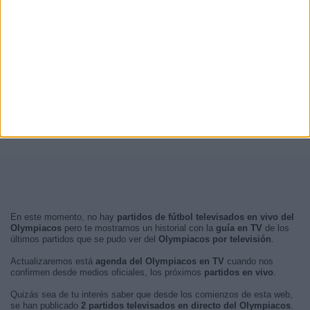
En este momento, no hay
partidos de fútbol televisados en vivo del
Olympiacos
pero te mostramos un historial con la
guía en TV
de los
últimos partidos que se pudo ver del
Olympiacos por televisión
.
Actualizaremos está
agenda del Olympiacos en TV
cuando nos
confirmen desde medios oficiales, los próximos
partidos en vivo
.
Quizás sea de tu interés saber que desde los comienzos de esta web,
se han publicado
2 partidos televisados en directo del Olympiacos
.