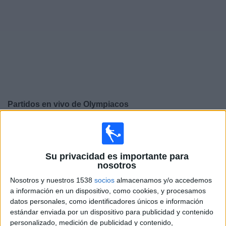
Deportes
Noticias
Widget
Partidos en vivo de
Olympiacos
×
Olympiacos: En este momento no hay ningún partido
televisado. Puedes consultar el historial de partidos en
TV emitidos anteriormente.
Su privacidad es importante para
nosotros
Nosotros y nuestros 1538
socios
almacenamos y/o accedemos
Martes, 24/02/2026
a información en un dispositivo, como cookies, y procesamos
13:00
Champions League
datos personales, como identificadores únicos e información
Playoffs
estándar enviada por un dispositivo para publicidad y contenido
personalizado, medición de publicidad y contenido,