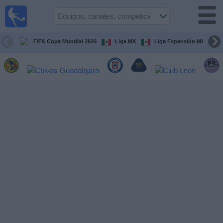
Fútbol
en Vivo
México
FIFA Copa Mundial 2026
Liga MX
Liga Expansión MX
Guía de
Partidos
Televisados
Fútbol
hoy
Equipos
Competiciones
Canales
TV
Otros