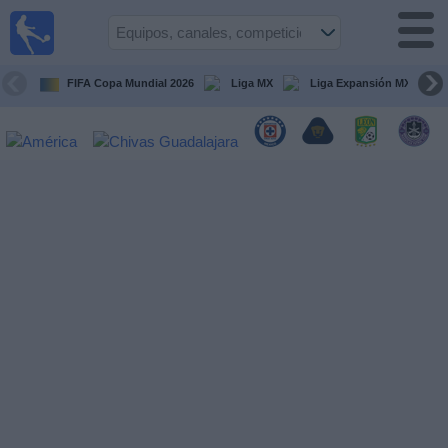
Fútbol
en Vivo
México
FIFA Copa Mundial 2026
Liga MX
Liga Expansión MX
Guía de
Partidos
Televisados
Fútbol
hoy
Equipos
Competiciones
Canales
TV
Otros