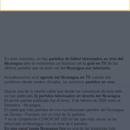
En este momento, no hay
partidos de fútbol televisados en vivo del
Nicaragua
pero te mostramos un historial con la
guía en TV
de los
últimos partidos que se pudo ver del
Nicaragua por televisión
.
Actualizaremos está
agenda del Nicaragua en TV
cuando nos
confirmen desde medios oficiales, los próximos
partidos en vivo
.
Quizás sea de tu interés saber que desde los comienzos de esta web,
se han publicado
11 partidos televisados en directo del Nicaragua
.
El primer partido publicado fue el lunes, 9 de febrero de 2026 entre el
Dominica - Nicaragua.
El canal que más partidos en vivo ha televisado partidos del Nicaragua
es Disney+ Premium con un total de 11 partidos.
Y es la competición CONCACAF U20 en las que más veces se ha
televisado el Nicaragua con un total de 4 partidos.
En que canal juega Nicaragua hoy
es una de las preguntas más