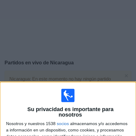
Deportes
Noticias
Widget
Partidos en vivo de
Nicaragua
×
Nicaragua: En este momento no hay ningún partido
televisado. Puedes consultar el historial de partidos en
TV emitidos anteriormente.
Sábado, 18/04/2026
Su privacidad es importante para
nosotros
18:00
CONCACAF Women's Championship
Nosotros y nuestros 1538
socios
almacenamos y/o accedemos
a información en un dispositivo, como cookies, y procesamos