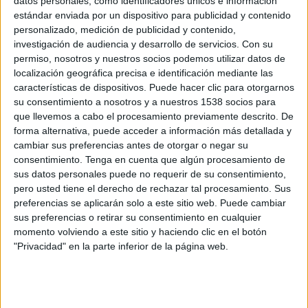
datos personales, como identificadores únicos e información
estándar enviada por un dispositivo para publicidad y contenido
Nicaragua
personalizado, medición de publicidad y contenido,
Dominica
investigación de audiencia y desarrollo de servicios.
Con su
permiso, nosotros y nuestros socios podemos utilizar datos de
Disney+ Premium
localización geográfica precisa e identificación mediante las
características de dispositivos. Puede hacer clic para otorgarnos
Domingo, 22/03/2026
su consentimiento a nosotros y a nuestros 1538 socios para
11:30
CONCACAF Women's U17
que llevemos a cabo el procesamiento previamente descrito. De
forma alternativa, puede acceder a información más detallada y
cambiar sus preferencias antes de otorgar o negar su
consentimiento.
Tenga en cuenta que algún procesamiento de
sus datos personales puede no requerir de su consentimiento,
República Dominicana
pero usted tiene el derecho de rechazar tal procesamiento. Sus
Nicaragua
preferencias se aplicarán solo a este sitio web. Puede cambiar
Disney+ Premium
sus preferencias o retirar su consentimiento en cualquier
momento volviendo a este sitio y haciendo clic en el botón
"Privacidad" en la parte inferior de la página web.
Jueves, 19/03/2026
09:06
CONCACAF Women's U17