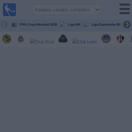
Fútbol
en Vivo
México
FIFA Copa Mundial 2026
Liga MX
Liga Expansión MX
Guía de
Partidos
Televisados
Fútbol
hoy
Equipos
Competiciones
Canales
TV
Otros