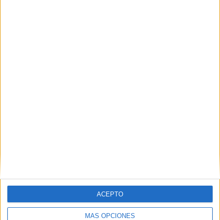
20:00
CONCACAF Central American Cup
Alianza FC
Antigua
CONCACAF YouTube
Martes, 28/07/2026
20:00
CONCACAF Central American Cup
Diriangén FC
ACEPTO
Plaza Amador
CONCACAF YouTube
MÁS OPCIONES