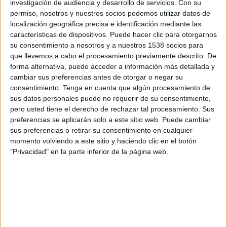
CD FAS
investigación de audiencia y desarrollo de servicios.
Con su
permiso, nosotros y nuestros socios podemos utilizar datos de
FOX One
CONCACAF YouTube
localización geográfica precisa e identificación mediante las
características de dispositivos. Puede hacer clic para otorgarnos
Miércoles, 05/08/2026
su consentimiento a nosotros y a nuestros 1538 socios para
que llevemos a cabo el procesamiento previamente descrito. De
18:00
Caribbean Club Championship
forma alternativa, puede acceder a información más detallada y
cambiar sus preferencias antes de otorgar o negar su
consentimiento.
Tenga en cuenta que algún procesamiento de
sus datos personales puede no requerir de su consentimiento,
Cibao FC
pero usted tiene el derecho de rechazar tal procesamiento. Sus
Cavalier SC
preferencias se aplicarán solo a este sitio web. Puede cambiar
CONCACAF GO
CONCACAF YouTube
sus preferencias o retirar su consentimiento en cualquier
momento volviendo a este sitio y haciendo clic en el botón
18:00
CONCACAF Central American Cup
"Privacidad" en la parte inferior de la página web.
UMECIT FC
Deportivo Olimpia
CONCACAF YouTube