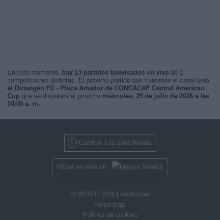
En este momento,
hay 13 partidos televisados en vivo
de 2
competiciones distintas. El próximo partido que transmite el canal será
el Diriangén FC - Plaza Amador de CONCACAF Central American
Cup
que se disputará el próximo
miércoles, 29 de julio de 2026 a las
04:00 a. m.
.
Cambiar a tu zona horaria
Fútbol en vivo en
México
© WOSTI 2026 |
wosti.com
Aviso legal
Política de cookies