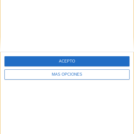
RANKING POR EQUIPOS
KuPS
12 (9.92%)
SJK Seinäjoki
12 (9.92%)
VPS
10 (8.26%)
FC Inter Turku
10 (8.26%)
FC Ilves
9 (7.44%)
Ver ranking completo
ACEPTO
RANKING POR COMPETICIONES
MÁS OPCIONES
Veikkausliiga
100 (82.64%)
Conference League
13 (10.74%)
Europa League
6 (4.96%)
Champions League
2 (1.65%)
Ver ranking completo
Nº DE PARTIDOS POR DÍA DE LA SEMANA