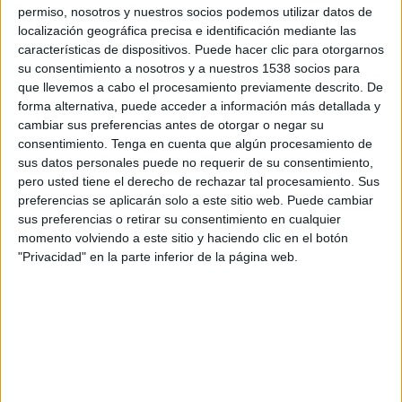
07:00
Veikkausliiga
permiso, nosotros y nuestros socios podemos utilizar datos de
localización geográfica precisa e identificación mediante las
HJK Helsinki
características de dispositivos. Puede hacer clic para otorgarnos
su consentimiento a nosotros y a nuestros 1538 socios para
FF Jaro
que llevemos a cabo el procesamiento previamente descrito. De
OneFootball PPV
forma alternativa, puede acceder a información más detallada y
cambiar sus preferencias antes de otorgar o negar su
Domingo, 23/08/2026
consentimiento.
Tenga en cuenta que algún procesamiento de
sus datos personales puede no requerir de su consentimiento,
06:00
Veikkausliiga
pero usted tiene el derecho de rechazar tal procesamiento. Sus
preferencias se aplicarán solo a este sitio web. Puede cambiar
HJK Helsinki
sus preferencias o retirar su consentimiento en cualquier
Gnistan
momento volviendo a este sitio y haciendo clic en el botón
OneFootball PPV
"Privacidad" en la parte inferior de la página web.
Más días
DATOS ESTADÍSTICOS DEL EQUIPO HJK HELSINKI EN
TELEVISIÓN EN MÉXICO