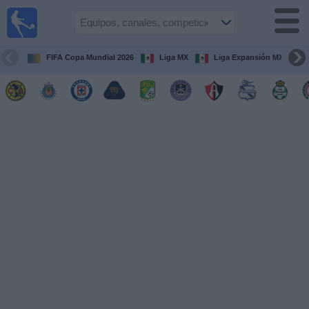
Fútbol
en Vivo
México
FIFA Copa Mundial 2026
Liga MX
Liga Expansión MX
Guía de
Partidos
Televisados
Fútbol
hoy
Equipos
Competiciones
Canales
TV
Otros