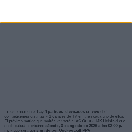
En este momento,
hay 4 partidos televisados en vivo
de 1
competiciones distintas y 1 canales de TV emitirán cada uno de ellos.
El próximo partido que podrás ver será el
AC Oulu - HJK Helsinki
que
se disputará el próximo
sábado, 8 de agosto de 2026 a las 02:00 p.
m.
y que será
transmitido por OneFootball PPV
.