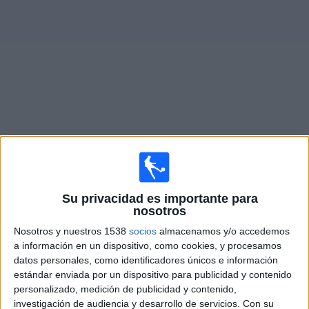
Deportes
Noticias
Widget
Partidos en vivo de
HJK Helsinki
Partidos de hoy sábado, 08/08/2026
06:00
Veikkausliiga
Su privacidad es importante para
nosotros
AC Oulu
Nosotros y nuestros 1538
socios
almacenamos y/o accedemos
HJK Helsinki
a información en un dispositivo, como cookies, y procesamos
OneFootball PPV
datos personales, como identificadores únicos e información
estándar enviada por un dispositivo para publicidad y contenido
personalizado, medición de publicidad y contenido,
Domingo, 16/08/2026
investigación de audiencia y desarrollo de servicios.
Con su