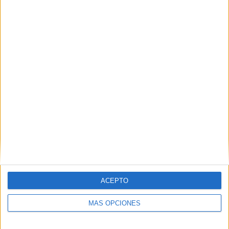
2
275
3
CONSECUTIVOS
SIN PARTIDO
CANALES TV
DE PAGO
GRATUÍTO
2 partidos en local
66.67%
1 partidos de visitante
33.33%
TOTAL
MÁXIMO
TOTAL
1
2
2
COMPETICIONES
VS Al Nassr
RIVALES
RANKING POR EQUIPOS
Al Nassr
2 (66.67%)
ACEPTO
Al Ahli SC
1 (33.33%)
Ver ranking completo
MÁS OPCIONES
RANKING POR COMPETICIONES