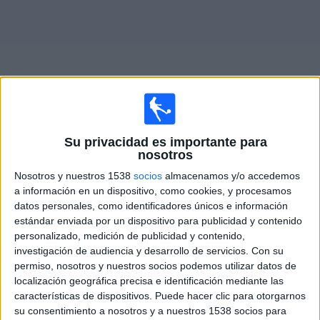
Deportes
Noticias
Widget
Su privacidad es importante para
Partidos en vivo de
FK Arkadag
nosotros
Nosotros y nuestros 1538
socios
almacenamos y/o accedemos
×
FK Arkadag: En este momento no hay ningún partido
a información en un dispositivo, como cookies, y procesamos
televisado. Puedes consultar el historial de partidos en
datos personales, como identificadores únicos e información
TV emitidos anteriormente.
estándar enviada por un dispositivo para publicidad y contenido
personalizado, medición de publicidad y contenido,
investigación de audiencia y desarrollo de servicios.
Con su
Miércoles, 18/02/2026
permiso, nosotros y nuestros socios podemos utilizar datos de
11:15
AFC Champions League Two
localización geográfica precisa e identificación mediante las
características de dispositivos. Puede hacer clic para otorgarnos
Al Nassr
su consentimiento a nosotros y a nuestros 1538 socios para