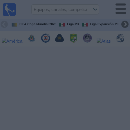
Fútbol
en Vivo
México
FIFA Copa Mundial 2026
Liga MX
Liga Expansión MX
Guía de
Partidos
Televisados
Fútbol
hoy
Equipos
Competiciones
Canales
TV
Otros