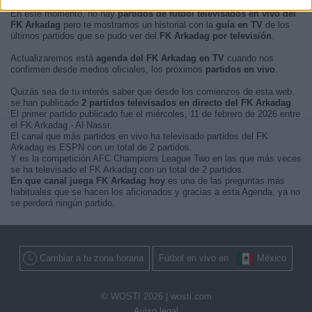
En este momento, no hay
partidos de fútbol televisados en vivo del
FK Arkadag
pero te mostramos un historial con la
guía en TV
de los
últimos partidos que se pudo ver del
FK Arkadag por televisión
.
Actualizaremos está
agenda del FK Arkadag en TV
cuando nos
confirmen desde medios oficiales, los próximos
partidos en vivo
.
Quizás sea de tu interés saber que desde los comienzos de esta web,
se han publicado
2 partidos televisados en directo del FK Arkadag
.
El primer partido publicado fue el miércoles, 11 de febrero de 2026 entre
el FK Arkadag - Al Nassr.
El canal que más partidos en vivo ha televisado partidos del FK
Arkadag es ESPN con un total de 2 partidos.
Y es la competición AFC Champions League Two en las que más veces
se ha televisado el FK Arkadag con un total de 2 partidos.
En que canal juega FK Arkadag hoy
es una de las preguntas más
habituales que se hacen los aficionados y gracias a esta Agenda, ya no
se perderá ningún partido.
Cambiar a tu zona horaria
Fútbol en vivo en
México
© WOSTI 2026 |
wosti.com
Aviso legal