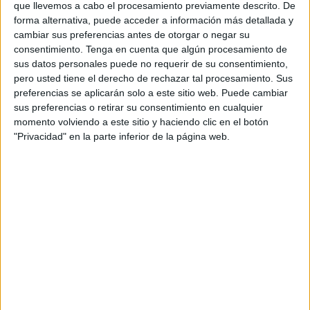
que llevemos a cabo el procesamiento previamente descrito. De
FK Arkadag
forma alternativa, puede acceder a información más detallada y
Disney+ Premium
ESPN
cambiar sus preferencias antes de otorgar o negar su
consentimiento.
Tenga en cuenta que algún procesamiento de
Miércoles, 11/02/2026
sus datos personales puede no requerir de su consentimiento,
pero usted tiene el derecho de rechazar tal procesamiento. Sus
06:45
AFC Champions League Two
preferencias se aplicarán solo a este sitio web. Puede cambiar
sus preferencias o retirar su consentimiento en cualquier
FK Arkadag
momento volviendo a este sitio y haciendo clic en el botón
Al Nassr
"Privacidad" en la parte inferior de la página web.
ESPN
Disney+ Premium
DATOS ESTADÍSTICOS DEL EQUIPO FK ARKADAG EN
TELEVISIÓN EN MÉXICO
A fecha de hoy
07/08/2026
y desde que esta web recoge los datos
estadísticos de cuándo y dónde se transmiten los partidos de
Fútbol
del
equipo
FK Arkadag
en
México
, que fue el
05/11/2025
, podemos dar los
siguientes datos: