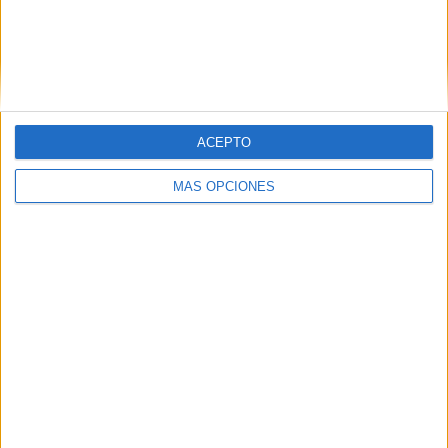
Chacarita Juniors
2 (4.44%)
Almirante Brown
2 (4.44%)
Nueva Chicago
2 (4.44%)
Ver ranking completo
RANKING POR COMPETICIONES
ACEPTO
Primera Nacional Argentina
45 (100%)
MÁS OPCIONES
Ver ranking completo
Nº DE PARTIDOS POR DÍA DE LA SEMANA
LUNES
MARTES
MIÉRCOLES
JUEVES
VIERNES
6
3
-
-
3
13.33%
6.67%
- %
- %
6.67%
SÁBADO
DOMINGO
13
20