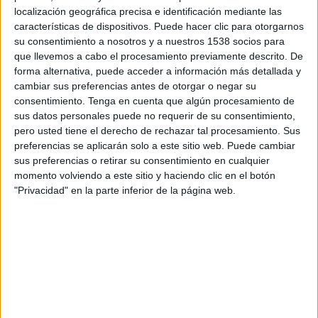
12:00
Primera Nacional Argentina
localización geográfica precisa e identificación mediante las
características de dispositivos. Puede hacer clic para otorgarnos
Ferro Carril Oeste
su consentimiento a nosotros y a nuestros 1538 socios para
CA Atlanta
que llevemos a cabo el procesamiento previamente descrito. De
forma alternativa, puede acceder a información más detallada y
LPF Play
cambiar sus preferencias antes de otorgar o negar su
consentimiento.
Tenga en cuenta que algún procesamiento de
Lunes, 24/08/2026
sus datos personales puede no requerir de su consentimiento,
pero usted tiene el derecho de rechazar tal procesamiento. Sus
17:00
Primera Nacional Argentina
preferencias se aplicarán solo a este sitio web. Puede cambiar
sus preferencias o retirar su consentimiento en cualquier
Ferro Carril Oeste
momento volviendo a este sitio y haciendo clic en el botón
All Boys
"Privacidad" en la parte inferior de la página web.
LPF Play
DATOS ESTADÍSTICOS DEL EQUIPO FERRO CARRIL
OESTE EN TELEVISIÓN EN MÉXICO
A fecha de hoy
06/08/2026
y desde que esta web recoge los datos
estadísticos de cuándo y dónde se transmiten los partidos de
Fútbol
del