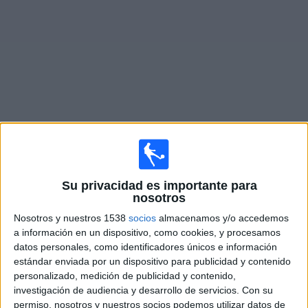
Deportes
Noticias
Widget
Partidos en vivo de
Ferro Carril Oeste
Domingo, 09/08/2026
Su privacidad es importante para
11:30
Primera Nacional Argentina
nosotros
Nosotros y nuestros 1538
socios
almacenamos y/o accedemos
Los Andes
a información en un dispositivo, como cookies, y procesamos
Ferro Carril Oeste
datos personales, como identificadores únicos e información
LPF Play
estándar enviada por un dispositivo para publicidad y contenido
personalizado, medición de publicidad y contenido,
investigación de audiencia y desarrollo de servicios.
Con su
Sábado, 15/08/2026
permiso, nosotros y nuestros socios podemos utilizar datos de