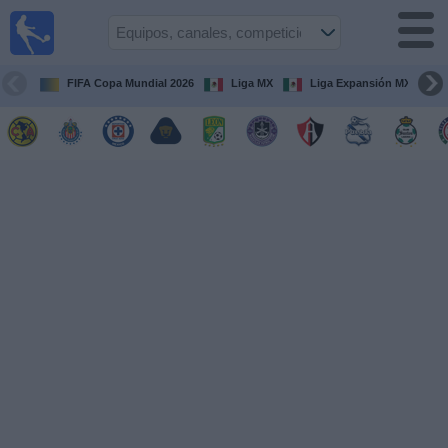
Fútbol
en Vivo
México
FIFA Copa Mundial 2026
Liga MX
Liga Expansión MX
Guía de
Partidos
Televisados
Fútbol
hoy
Equipos
Competiciones
Canales
TV
Otros