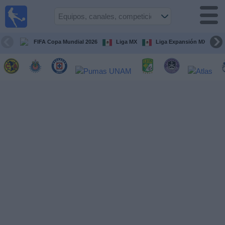
Fútbol
en Vivo
México
FIFA Copa Mundial 2026
Liga MX
Liga Expansión MX
Guía de
Partidos
Televisados
Fútbol
hoy
Equipos
Competiciones
Canales
TV
Otros