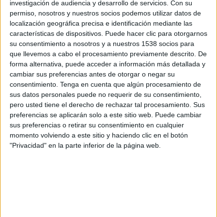
Domingo, 16/08/2026
investigación de audiencia y desarrollo de servicios.
Con su
permiso, nosotros y nuestros socios podemos utilizar datos de
12:30
Primera Nacional Argentina
localización geográfica precisa e identificación mediante las
características de dispositivos. Puede hacer clic para otorgarnos
CA Colón
su consentimiento a nosotros y a nuestros 1538 socios para
Patronato
que llevemos a cabo el procesamiento previamente descrito. De
forma alternativa, puede acceder a información más detallada y
LPF Play
cambiar sus preferencias antes de otorgar o negar su
consentimiento.
Tenga en cuenta que algún procesamiento de
Sábado, 22/08/2026
sus datos personales puede no requerir de su consentimiento,
14:00
Primera Nacional Argentina
pero usted tiene el derecho de rechazar tal procesamiento. Sus
preferencias se aplicarán solo a este sitio web. Puede cambiar
San Miguel
sus preferencias o retirar su consentimiento en cualquier
momento volviendo a este sitio y haciendo clic en el botón
CA Colón
"Privacidad" en la parte inferior de la página web.
LPF Play
Más días
DATOS ESTADÍSTICOS DEL EQUIPO CA COLÓN EN
TELEVISIÓN EN MÉXICO