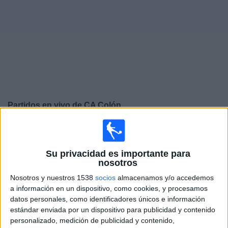
Deportes
Noticias
Widget
Partidos en vivo de
CA Colón
Mañana domingo, 09/08/2026
12:30
Primera Nacional Argentina
Su privacidad es importante para
nosotros
CA Colón
San Telmo
Nosotros y nuestros 1538
socios
almacenamos y/o accedemos
a información en un dispositivo, como cookies, y procesamos
datos personales, como identificadores únicos e información
LPF Play
estándar enviada por un dispositivo para publicidad y contenido
personalizado, medición de publicidad y contenido,