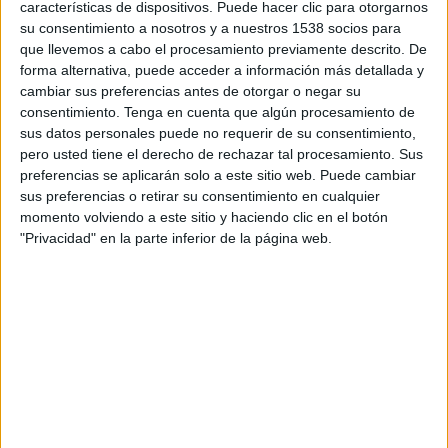
características de dispositivos. Puede hacer clic para otorgarnos
18:00
Premier League Ucrania
su consentimiento a nosotros y a nuestros 1538 socios para
que llevemos a cabo el procesamiento previamente descrito. De
FC Kryvbas
forma alternativa, puede acceder a información más detallada y
Livyi Bereh
cambiar sus preferencias antes de otorgar o negar su
OneFootball PPV
consentimiento.
Tenga en cuenta que algún procesamiento de
sus datos personales puede no requerir de su consentimiento,
pero usted tiene el derecho de rechazar tal procesamiento. Sus
DATOS ESTADÍSTICOS DEL EQUIPO FC KRYVBAS EN
preferencias se aplicarán solo a este sitio web. Puede cambiar
TELEVISIÓN EN MÉXICO
sus preferencias o retirar su consentimiento en cualquier
momento volviendo a este sitio y haciendo clic en el botón
A fecha de hoy
07/08/2026
y desde que esta web recoge los datos
"Privacidad" en la parte inferior de la página web.
estadísticos de cuándo y dónde se transmiten los partidos de
Fútbol
del
equipo
FC Kryvbas
en
México
, que fue el
23/08/2022
, podemos dar los
siguientes datos:
86
PARTIDOS TELEVISADOS
19 partidos en abierto
22.09%