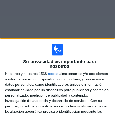
Deportes
Noticias
Widget
Partidos en vivo de
FC Kryvbas
Su privacidad es importante para
Domingo, 09/08/2026
nosotros
04:00
Premier League Ucrania
Nosotros y nuestros 1538
socios
almacenamos y/o accedemos
a información en un dispositivo, como cookies, y procesamos
Zorya
datos personales, como identificadores únicos e información
FC Kryvbas
estándar enviada por un dispositivo para publicidad y contenido
personalizado, medición de publicidad y contenido,
OneFootball PPV
investigación de audiencia y desarrollo de servicios.
Con su
permiso, nosotros y nuestros socios podemos utilizar datos de
Viernes, 14/08/2026
localización geográfica precisa e identificación mediante las