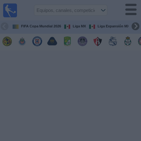
Fútbol
en Vivo
México
FIFA Copa Mundial 2026
Liga MX
Liga Expansión MX
Guía de
Partidos
Televisados
Fútbol
hoy
Equipos
Competiciones
Canales
TV
Otros