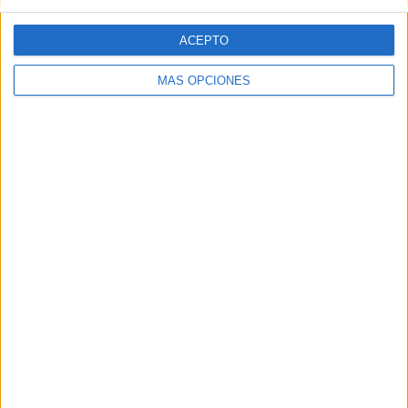
Premier League Ucrania
86 (100%)
Ver ranking completo
ACEPTO
MÁS OPCIONES
Nº DE PARTIDOS POR DÍA DE LA SEMANA
LUNES
MARTES
MIÉRCOLES
JUEVES
VIERNES
8
2
1
2
6
9.3%
2.33%
1.16%
2.33%
6.98%
SÁBADO
DOMINGO
28
39
32.56%
45.35%
Nº DE PARTIDOS POR MES
ENERO
FEBRERO
MARZO
ABRIL
MAYO
JUNIO
JULIO
-
3
9
11
8
-
-
- %
3.49%
10.47%
12.79%
9.3%
- %
- %