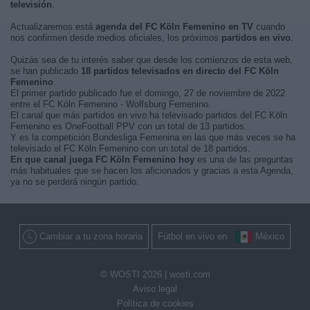
televisión
.
Actualizaremos está
agenda del FC Köln Femenino en TV
cuando
nos confirmen desde medios oficiales, los próximos
partidos en vivo
.
Quizás sea de tu interés saber que desde los comienzos de esta web,
se han publicado
18 partidos televisados en directo del FC Köln
Femenino
.
El primer partido publicado fue el domingo, 27 de noviembre de 2022
entre el FC Köln Femenino - Wolfsburg Femenino.
El canal que más partidos en vivo ha televisado partidos del FC Köln
Femenino es OneFootball PPV con un total de 13 partidos.
Y es la competición Bundesliga Femenina en las que más veces se ha
televisado el FC Köln Femenino con un total de 18 partidos.
En que canal juega FC Köln Femenino hoy
es una de las preguntas
más habituales que se hacen los aficionados y gracias a esta Agenda,
ya no se perderá ningún partido.
Cambiar a tu zona horaria
Fútbol en vivo en
México
© WOSTI 2026 |
wosti.com
Aviso legal
Política de cookies