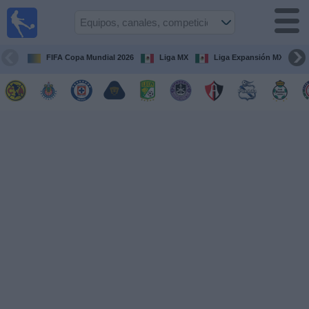
Fútbol
en Vivo
México
FIFA Copa Mundial 2026
Liga MX
Liga Expansión MX
Guía de
Partidos
Televisados
Fútbol
hoy
Equipos
Competiciones
Canales
TV
Otros