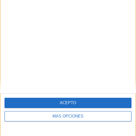
1
5
10
COMPETICIONES
VS Wolfsburg
RIVALES
Femenino
RANKING POR EQUIPOS
Wolfsburg Femenino
5 (27.78%)
FC Bayern Femenino
3 (16.67%)
Freiburg Femenino
2 (11.11%)
Hoffenheim Femenino
2 (11.11%)
SGS Essen
1 (5.56%)
Ver ranking completo
RANKING POR COMPETICIONES
ACEPTO
Bundesliga Femenina
18 (100%)
MÁS OPCIONES
Ver ranking completo