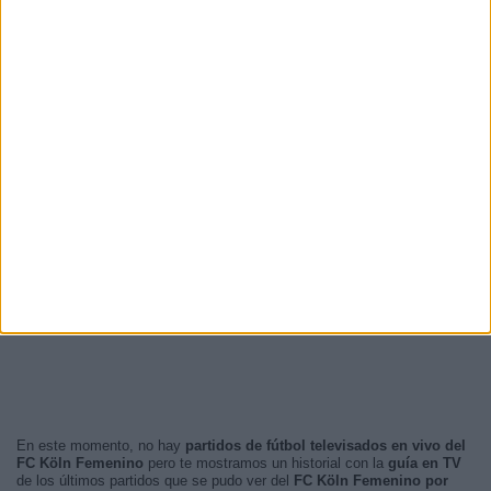
En este momento, no hay
partidos de fútbol televisados en vivo del
FC Köln Femenino
pero te mostramos un historial con la
guía en TV
de los últimos partidos que se pudo ver del
FC Köln Femenino por