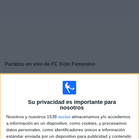
Deportes
Noticias
Widget
Partidos en vivo de
FC Köln Femenino
×
FC Köln Femenino: En este momento no hay ningún
partido televisado. Puedes consultar el historial de
partidos en TV emitidos anteriormente.
Su privacidad es importante para
nosotros
Domingo, 09/11/2025
Nosotros y nuestros 1538
socios
almacenamos y/o accedemos
08:00
Bundesliga Femenina
a información en un dispositivo, como cookies, y procesamos
datos personales, como identificadores únicos e información
FC Köln Femenino
estándar enviada por un dispositivo para publicidad y contenido