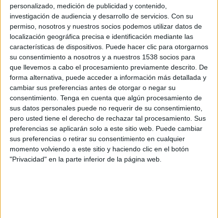
Hoffenheim Femenino
personalizado, medición de publicidad y contenido,
investigación de audiencia y desarrollo de servicios.
Con su
OneFootball PPV
permiso, nosotros y nuestros socios podemos utilizar datos de
localización geográfica precisa e identificación mediante las
Miércoles, 05/11/2025
características de dispositivos. Puede hacer clic para otorgarnos
su consentimiento a nosotros y a nuestros 1538 socios para
11:00
Bundesliga Femenina
que llevemos a cabo el procesamiento previamente descrito. De
Eintracht Frankfurt Femenino
forma alternativa, puede acceder a información más detallada y
cambiar sus preferencias antes de otorgar o negar su
FC Köln Femenino
consentimiento.
Tenga en cuenta que algún procesamiento de
OneFootball PPV
sus datos personales puede no requerir de su consentimiento,
pero usted tiene el derecho de rechazar tal procesamiento. Sus
Viernes, 31/10/2025
preferencias se aplicarán solo a este sitio web. Puede cambiar
sus preferencias o retirar su consentimiento en cualquier
10:30
Bundesliga Femenina
momento volviendo a este sitio y haciendo clic en el botón
"Privacidad" en la parte inferior de la página web.
FC Köln Femenino
Nürnberg Femenino
OneFootball PPV
Más días