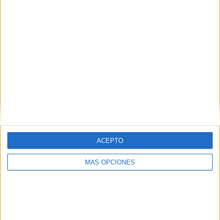
COMPETICIONES
VS København
RIVALES
RANKING POR EQUIPOS
København
1 (20%)
KuPS
1 (20%)
AC Omonia
1 (20%)
KF Shkendija
1 (20%)
AZ Alkmaar
1 (20%)
Ver ranking completo
RANKING POR COMPETICIONES
ACEPTO
Conference League
4 (80%)
Champions League
1 (20%)
MÁS OPCIONES
Ver ranking completo
Nº DE PARTIDOS POR DÍA DE LA SEMANA