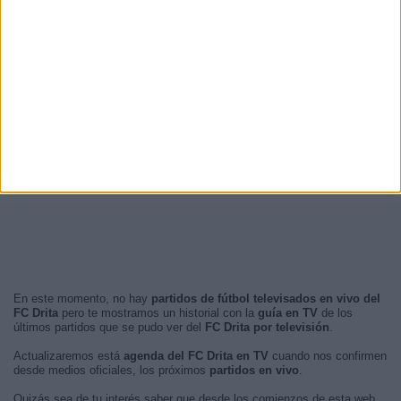
En este momento, no hay
partidos de fútbol televisados en vivo del
FC Drita
pero te mostramos un historial con la
guía en TV
de los
últimos partidos que se pudo ver del
FC Drita por televisión
.
Actualizaremos está
agenda del FC Drita en TV
cuando nos confirmen
desde medios oficiales, los próximos
partidos en vivo
.
Quizás sea de tu interés saber que desde los comienzos de esta web,