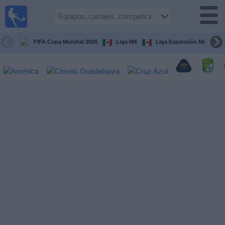
Fútbol
en Vivo
México
FIFA Copa Mundial 2026
Liga MX
Liga Expansión MX
Guía de
Partidos
Televisados
Fútbol
hoy
Equipos
Competiciones
Canales
TV
Otros