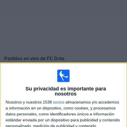
Deportes
Noticias
Widget
Partidos en vivo de
FC Drita
×
FC Drita: En este momento no hay ningún partido
televisado. Puedes consultar el historial de partidos en
TV emitidos anteriormente.
Su privacidad es importante para
nosotros
Jueves, 11/12/2025
Nosotros y nuestros 1538
socios
almacenamos y/o accedemos
a información en un dispositivo, como cookies, y procesamos
10:45
Conference League
datos personales, como identificadores únicos e información
Fase Liga
estándar enviada por un dispositivo para publicidad y contenido
personalizado, medición de publicidad y contenido,