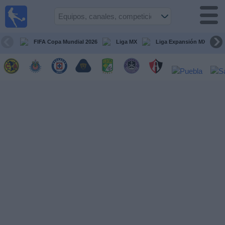
Fútbol
en Vivo
México
FIFA Copa Mundial 2026
Liga MX
Liga Expansión MX
Guía de
Partidos
Televisados
Fútbol
hoy
Equipos
Competiciones
Canales
TV
Otros