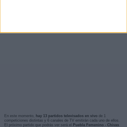
En este momento,
hay 13 partidos televisados en vivo
de 1
competiciones distintas y 6 canales de TV emitirán cada uno de ellos.
El próximo partido que podrás ver será el
Puebla Femenino - Chivas