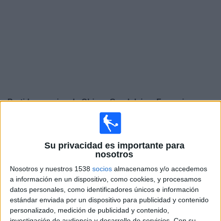
Deportes
Noticias
Widget
Partidos en vivo de
Chivas Guadalajara Femenino
Domingo, 09/08/2026
12:00
Liga MX Femenil
Su privacidad es importante para
nosotros
Puebla Femenino
Nosotros y nuestros 1538
socios
almacenamos y/o accedemos
Chivas Guadalajara Femenino
a información en un dispositivo, como cookies, y procesamos
Canal por confirmar
Liga BBVA MX Femenil YouTube
datos personales, como identificadores únicos e información
estándar enviada por un dispositivo para publicidad y contenido
Domingo, 16/08/2026
personalizado, medición de publicidad y contenido,
investigación de audiencia y desarrollo de servicios.
Con su