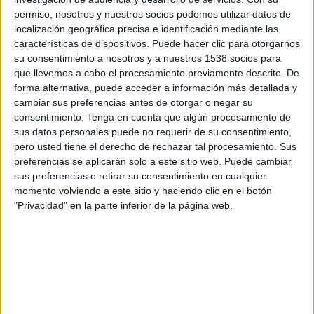
17:00
Liga MX Femenil
permiso, nosotros y nuestros socios podemos utilizar datos de
localización geográfica precisa e identificación mediante las
Chivas Guadalajara Femenino
características de dispositivos. Puede hacer clic para otorgarnos
Atlético San Luis Femenino
su consentimiento a nosotros y a nuestros 1538 socios para
que llevemos a cabo el procesamiento previamente descrito. De
Tubi
FOX One
forma alternativa, puede acceder a información más detallada y
Amazon Prime Video (Míralo en vivo)
cambiar sus preferencias antes de otorgar o negar su
consentimiento.
Tenga en cuenta que algún procesamiento de
Domingo, 23/08/2026
sus datos personales puede no requerir de su consentimiento,
pero usted tiene el derecho de rechazar tal procesamiento. Sus
16:00
Liga MX Femenil
preferencias se aplicarán solo a este sitio web. Puede cambiar
sus preferencias o retirar su consentimiento en cualquier
Pachuca Femenino
momento volviendo a este sitio y haciendo clic en el botón
Chivas Guadalajara Femenino
"Privacidad" en la parte inferior de la página web.
Tubi
FOX One
Más días
DATOS ESTADÍSTICOS DEL EQUIPO CHIVAS
GUADALAJARA FEMENINO EN TELEVISIÓN EN MÉXICO