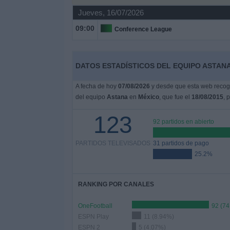
Deportes
Jueves, 16/07/2026
09:00
Conference League
Noticias
Widget
DATOS ESTADÍSTICOS DEL EQUIPO ASTANA
A fecha de hoy
07/08/2026
y desde que esta web recoge
del equipo
Astana
en
México
, que fue el
18/08/2015
, 
123
92 partidos en abierto
PARTIDOS TELEVISADOS
31 partidos de pago
25.2%
RANKING POR CANALES
OneFootball
92 (74
ESPN Play
11 (8.94%)
ESPN 2
5 (4.07%)