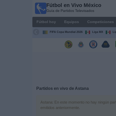
Fútbol en Vivo México
Fútbol
Guía de Partidos Televisados
en Vivo
México
Fútbol hoy
Equipos
Competiciones
Guía de
Partidos
FIFA Copa Mundial 2026
Liga MX
Li
Televisados
Fútbol
hoy
Equipos
Competiciones
Partidos en vivo de
Astana
Canales
TV
Astana: En este momento no hay ningún partid
emitidos anteriormente.
Otros