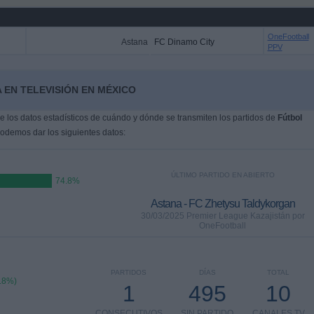
OneFootball
Astana
FC Dinamo City
PPV
 EN TELEVISIÓN EN MÉXICO
 los datos estadísticos de cuándo y dónde se transmiten los partidos de
Fútbol
podemos dar los siguientes datos:
ÚLTIMO PARTIDO EN ABIERTO
74.8%
Astana - FC Zhetysu Taldykorgan
30/03/2025 Premier League Kazajistán por
OneFootball
PARTIDOS
DÍAS
TOTAL
.8%)
1
495
10
CONSECUTIVOS
SIN PARTIDO
CANALES TV