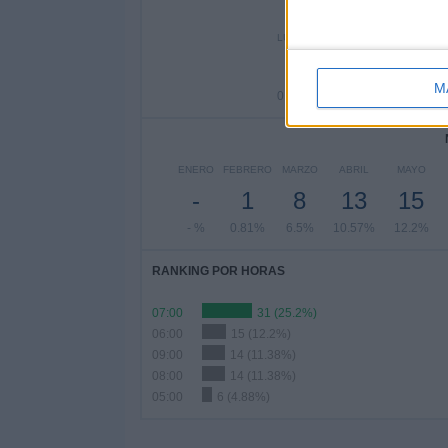
Nº DE 
LUNES
MARTES
MIÉRC
1
5
1
M
0.81%
4.07%
14.
ENERO
FEBRERO
MARZO
ABRIL
MAYO
-
1
8
13
15
- %
0.81%
6.5%
10.57%
12.2%
RANKING POR HORAS
07:00
31 (25.2%)
06:00
15 (12.2%)
09:00
14 (11.38%)
08:00
14 (11.38%)
05:00
6 (4.88%)