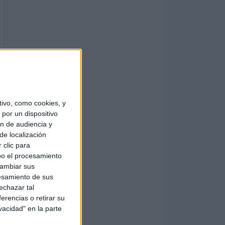
ivo, como cookies, y
por un dispositivo
ón de audiencia y
de localización
 clic para
bo el procesamiento
cambiar sus
esamiento de sus
echazar tal
erencias o retirar su
vacidad" en la parte