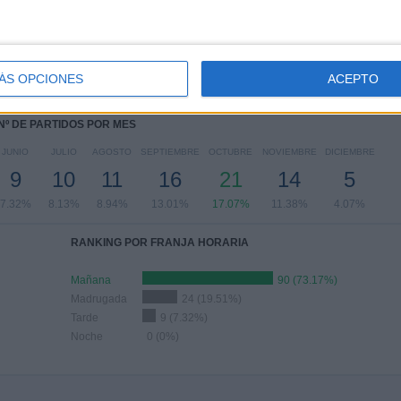
PARTIDOS POR DÍA DE LA SEMANA
OLES
JUEVES
VIERNES
SÁBADO
DOMINGO
8
27
3
27
42
ÁS OPCIONES
ACEPTO
63%
21.95%
2.44%
21.95%
34.15%
Nº DE PARTIDOS POR MES
JUNIO
JULIO
AGOSTO
SEPTIEMBRE
OCTUBRE
NOVIEMBRE
DICIEMBRE
9
10
11
16
21
14
5
7.32%
8.13%
8.94%
13.01%
17.07%
11.38%
4.07%
RANKING POR FRANJA HORARIA
Mañana
90 (73.17%)
Madrugada
24 (19.51%)
Tarde
9 (7.32%)
Noche
0 (0%)