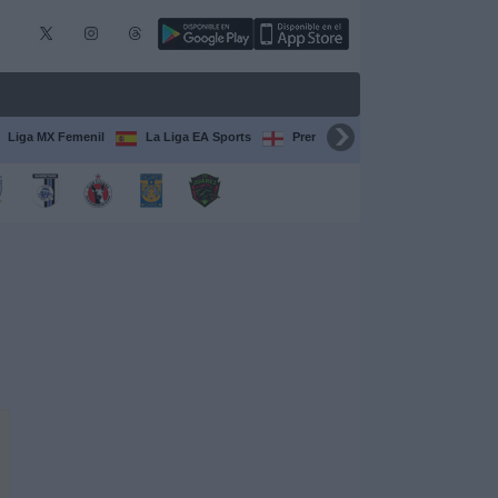
Liga MX Femenil
La Liga EA Sports
Premier League
Serie A Itali