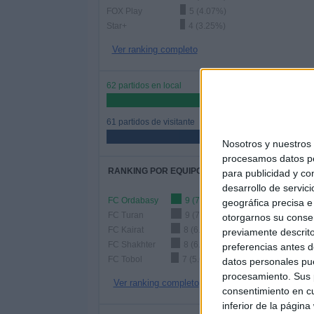
FOX Play
5 (4.07%)
Star+
4 (3.25%)
Ver ranking completo
62 partidos en local
50.41%
61 partidos de visitante
49.59%
Nosotros y nuestro
procesamos datos per
RANKING POR EQUIPOS
para publicidad y co
desarrollo de servici
FC Ordabasy
9 (7.32%)
geográfica precisa e 
FC Turan
9 (7.32%)
otorgarnos su conse
FC Kairat
8 (6.5%)
previamente descrito
FC Shakhter
8 (6.5%)
preferencias antes d
FC Tobol
7 (5.69%)
datos personales pue
procesamiento. Sus p
Ver ranking completo
consentimiento en cu
inferior de la página