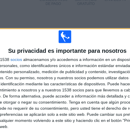
DE PAGO
GRATUÍTO
TOTAL
MÁXIMO
TOTAL
5
9
40
Su privacidad es importante para nosotros
COMPETICIONES
VS FC
RIVALES
s 1538
socios
almacenamos y/o accedemos a información en un disposit
Ordabasy
sonales, como identificadores únicos e información estándar enviada 
RANKING POR COMPETICIONES
ntenido personalizado, medición de publicidad y contenido, investigaci
os.
Con su permiso, nosotros y nuestros socios podemos utilizar datos 
Premier League Kazajistán
75 (60.98%)
identificación mediante las características de dispositivos. Puede hacer
Copa de Kazajistán
17 (13.82%)
ntimiento a nosotros y a nuestros 1538 socios para que llevemos a ca
Europa League
12 (9.76%)
. De forma alternativa, puede acceder a información más detallada y 
Conference League
11 (8.94%)
e otorgar o negar su consentimiento.
Tenga en cuenta que algún proc
Champions League
8 (6.5%)
de no requerir de su consentimiento, pero usted tiene el derecho de r
referencias se aplicarán solo a este sitio web. Puede cambiar sus pref
Ver ranking completo
alquier momento volviendo a este sitio y haciendo clic en el botón "Pri
 web.