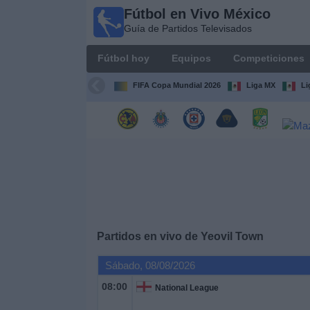
Fútbol en Vivo México
Fútbol
Guía de Partidos Televisados
en Vivo
México
Fútbol hoy
Equipos
Competiciones
Guía de
Partidos
FIFA Copa Mundial 2026
Liga MX
Li
Televisados
Fútbol
hoy
Equipos
Competiciones
Partidos en vivo de
Yeovil Town
Canales
Sábado, 08/08/2026
TV
08:00
National League
Otros