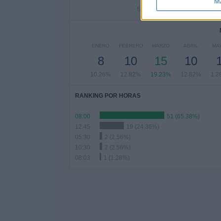
M
5.13%
15.38%
8.
ENERO
FEBRERO
MARZO
ABRIL
MA
8
10
15
10
10.26%
12.82%
19.23%
12.82%
1.2
RANKING POR HORAS
08:00
51 (65.38%)
12:45
19 (24.36%)
05:30
2 (2.56%)
10:30
2 (2.56%)
08:03
1 (1.28%)