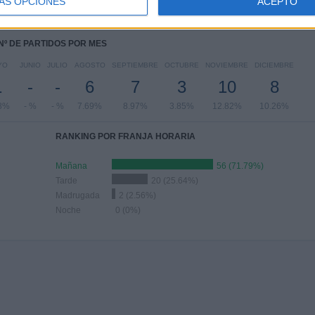
ÁS OPCIONES
ACEPTO
97%
1.28%
5.13%
61.54%
2.56%
Nº DE PARTIDOS POR MES
YO
JUNIO
JULIO
AGOSTO
SEPTIEMBRE
OCTUBRE
NOVIEMBRE
DICIEMBRE
1
-
-
6
7
3
10
8
8%
- %
- %
7.69%
8.97%
3.85%
12.82%
10.26%
RANKING POR FRANJA HORARIA
Mañana
56 (71.79%)
Tarde
20 (25.64%)
Madrugada
2 (2.56%)
Noche
0 (0%)