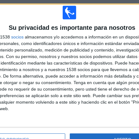
TOTAL
MÁXIMO
TOTAL
2
4
31
Su privacidad es importante para nosotros
COMPETICIONES
VS Southend
RIVALES
s 1538
socios
almacenamos y/o accedemos a información en un disposit
Utd.
sonales, como identificadores únicos e información estándar enviada 
ntenido personalizado, medición de publicidad y contenido, investigaci
RANKING POR COMPETICIONES
os.
Con su permiso, nosotros y nuestros socios podemos utilizar datos 
identificación mediante las características de dispositivos. Puede hacer
National League
76 (97.44%)
ntimiento a nosotros y a nuestros 1538 socios para que llevemos a ca
FA Cup
2 (2.56%)
. De forma alternativa, puede acceder a información más detallada y 
Ver ranking completo
e otorgar o negar su consentimiento.
Tenga en cuenta que algún proc
de no requerir de su consentimiento, pero usted tiene el derecho de r
referencias se aplicarán solo a este sitio web. Puede cambiar sus pref
alquier momento volviendo a este sitio y haciendo clic en el botón "Pri
 web.
PARTIDOS POR DÍA DE LA SEMANA
COLES
JUEVES
VIERNES
SÁBADO
DOMINGO
7
1
4
48
2