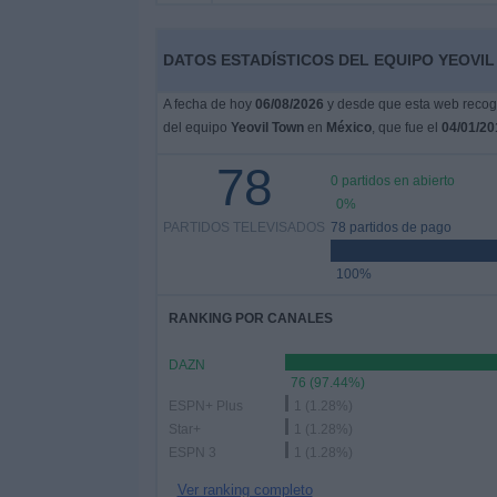
Deportes
DATOS ESTADÍSTICOS DEL EQUIPO YEOVIL
Noticias
A fecha de hoy
06/08/2026
y desde que esta web recoge
del equipo
Yeovil Town
en
México
, que fue el
04/01/20
Widget
78
0 partidos en abierto
0%
PARTIDOS TELEVISADOS
78 partidos de pago
100%
RANKING POR CANALES
DAZN
76 (97.44%)
ESPN+ Plus
1 (1.28%)
Star+
1 (1.28%)
ESPN 3
1 (1.28%)
Ver ranking completo