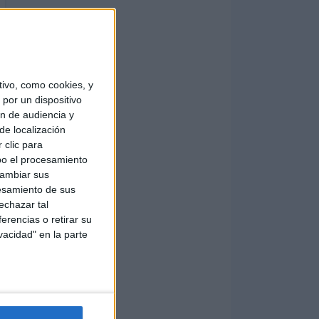
ivo, como cookies, y
por un dispositivo
ón de audiencia y
de localización
 clic para
bo el procesamiento
cambiar sus
esamiento de sus
echazar tal
erencias o retirar su
vacidad" en la parte