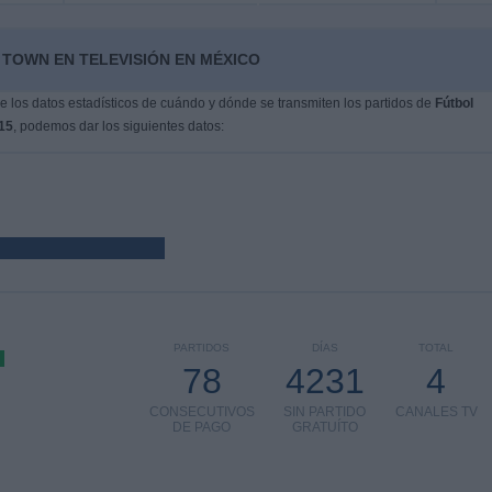
 TOWN EN TELEVISIÓN EN MÉXICO
 los datos estadísticos de cuándo y dónde se transmiten los partidos de
Fútbol
15
, podemos dar los siguientes datos:
PARTIDOS
DÍAS
TOTAL
78
4231
4
CONSECUTIVOS
SIN PARTIDO
CANALES TV
DE PAGO
GRATUÍTO