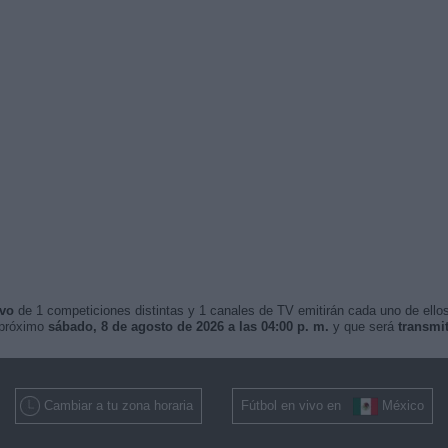
ivo
de 1 competiciones distintas y 1 canales de TV emitirán cada uno de ellos
 próximo
sábado, 8 de agosto de 2026 a las 04:00 p. m.
y que será
transmi
Cambiar a tu zona horaria
Fútbol en vivo en
México