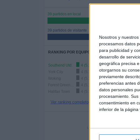
39 partidos en local
50%
39 partidos de visitante
50%
Nosotros y nuestro
procesamos datos per
para publicidad y co
RANKING POR EQUIPOS
desarrollo de servici
geográfica precisa e 
Southend Utd.
4 (5.13%)
otorgarnos su conse
York City
4 (5.13%)
previamente descrito
Woking
4 (5.13%)
preferencias antes d
Forest Green Rovers
4 (5.13%)
datos personales pue
Halifax Town
4 (5.13%)
procesamiento. Sus p
Ver ranking completo
consentimiento en cu
inferior de la página
Nº DE 
LUNES
MARTES
MIÉR
4
12