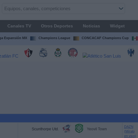
Canales TV
Otros Deportes
Noticias
Widget
ga Expansión MX
Champions League
CONCACAF Champions Cup
DAZN
Scunthorpe Utd.
Yeovil Town
(Míralo
en vivo)