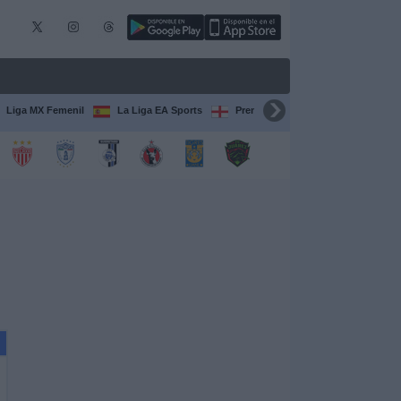
Liga MX Femenil
La Liga EA Sports
Premier League
Serie A Itali