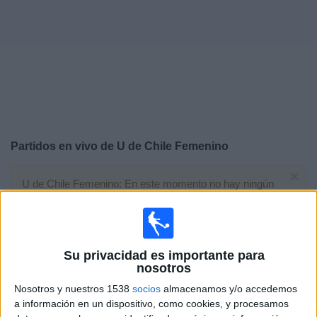
Deportes
Noticias
Widget
Partidos en vivo de
U de Chile Femenino
×
U de Chile Femenino: En este momento no hay ningún
partido televisado. Puedes consultar el historial de
partidos en TV emitidos anteriormente.
Viernes, 03/10/2025
Su privacidad es importante para
nosotros
17:00
Copa Libertadores Femenina
Nosotros y nuestros 1538
socios
almacenamos y/o accedemos
a información en un dispositivo, como cookies, y procesamos