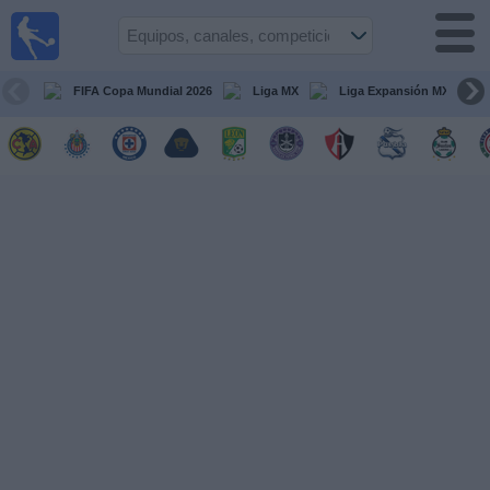
Fútbol
en Vivo
México
FIFA Copa Mundial 2026
Liga MX
Liga Expansión MX
Guía de
Partidos
Televisados
Fútbol
hoy
Equipos
Competiciones
Canales
TV
Otros