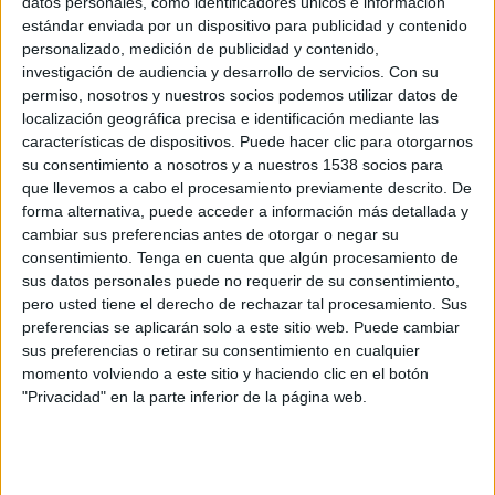
datos personales, como identificadores únicos e información
estándar enviada por un dispositivo para publicidad y contenido
Nacional Femenino
personalizado, medición de publicidad y contenido,
U de Chile Femenino
investigación de audiencia y desarrollo de servicios.
Con su
permiso, nosotros y nuestros socios podemos utilizar datos de
Azteca Deportes Network
localización geográfica precisa e identificación mediante las
características de dispositivos. Puede hacer clic para otorgarnos
Domingo, 23/10/2022
su consentimiento a nosotros y a nuestros 1538 socios para
13:30
Copa Libertadores Femenina
que llevemos a cabo el procesamiento previamente descrito. De
1/4 de Final
forma alternativa, puede acceder a información más detallada y
cambiar sus preferencias antes de otorgar o negar su
consentimiento.
Tenga en cuenta que algún procesamiento de
sus datos personales puede no requerir de su consentimiento,
América de Cali Femenino
pero usted tiene el derecho de rechazar tal procesamiento. Sus
U de Chile Femenino
preferencias se aplicarán solo a este sitio web. Puede cambiar
Marca Claro (YouTube)
Pluto TV
sus preferencias o retirar su consentimiento en cualquier
momento volviendo a este sitio y haciendo clic en el botón
"Privacidad" en la parte inferior de la página web.
Jueves, 20/10/2022
16:15
Copa Libertadores Femenina
Fase de grupos