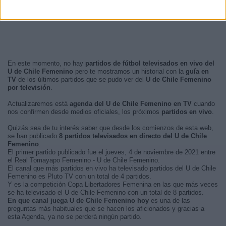
En este momento, no hay
partidos de fútbol televisados en vivo del
U de Chile Femenino
pero te mostramos un historial con la
guía en
TV
de los últimos partidos que se pudo ver del
U de Chile Femenino
por televisión
.
Actualizaremos está
agenda del U de Chile Femenino en TV
cuando
nos confirmen desde medios oficiales, los próximos
partidos en vivo
.
Quizás sea de tu interés saber que desde los comienzos de esta web,
se han publicado
8 partidos televisados en directo del U de Chile
Femenino
.
El primer partido publicado fue el jueves, 4 de noviembre de 2021 entre
el Real Tomayapo Femenino - U de Chile Femenino.
El canal que más partidos en vivo ha televisado partidos del U de Chile
Femenino es Pluto TV con un total de 4 partidos.
Y es la competición Copa Libertadores Femenina en las que más veces
se ha televisado el U de Chile Femenino con un total de 8 partidos.
En que canal juega U de Chile Femenino hoy
es una de las
preguntas más habituales que se hacen los aficionados y gracias a
esta Agenda, ya no se perderá ningún partido.