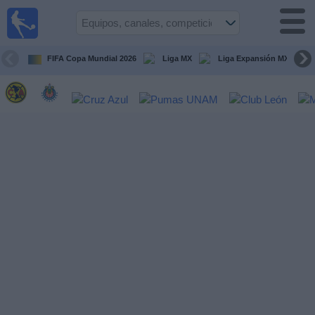
Fútbol
en Vivo
México
FIFA Copa Mundial 2026
Liga MX
Liga Expansión MX
Guía de
Partidos
Televisados
Fútbol
hoy
Equipos
Competiciones
Canales
TV
Otros