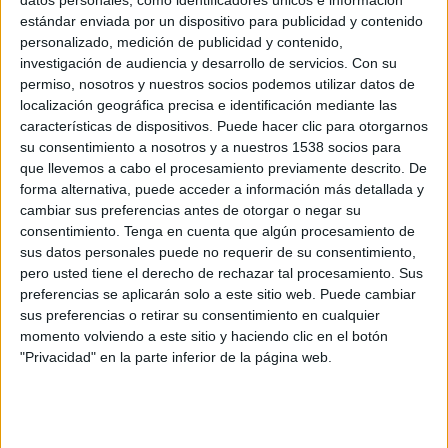
Arsenal
estándar enviada por un dispositivo para publicidad y contenido
Sporting CP
personalizado, medición de publicidad y contenido,
investigación de audiencia y desarrollo de servicios.
Con su
FOX One
FOX
permiso, nosotros y nuestros socios podemos utilizar datos de
localización geográfica precisa e identificación mediante las
Martes, 07/04/2026
características de dispositivos. Puede hacer clic para otorgarnos
su consentimiento a nosotros y a nuestros 1538 socios para
13:00
Champions League
que llevemos a cabo el procesamiento previamente descrito. De
1/4 de Final
forma alternativa, puede acceder a información más detallada y
cambiar sus preferencias antes de otorgar o negar su
Sporting CP
consentimiento.
Tenga en cuenta que algún procesamiento de
Arsenal
sus datos personales puede no requerir de su consentimiento,
HBO MAX
pero usted tiene el derecho de rechazar tal procesamiento. Sus
preferencias se aplicarán solo a este sitio web. Puede cambiar
sus preferencias o retirar su consentimiento en cualquier
Martes, 17/03/2026
momento volviendo a este sitio y haciendo clic en el botón
10:45
Champions League
"Privacidad" en la parte inferior de la página web.
1/8 de final
Sporting CP
Bodø/Glimt