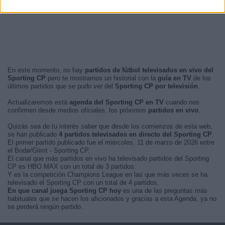
En este momento, no hay
partidos de fútbol televisados en vivo del
Sporting CP
pero te mostramos un historial con la
guía en TV
de los
últimos partidos que se pudo ver del
Sporting CP por televisión
.
Actualizaremos está
agenda del Sporting CP en TV
cuando nos
confirmen desde medios oficiales, los próximos
partidos en vivo
.
Quizás sea de tu interés saber que desde los comienzos de esta web,
se han publicado
4 partidos televisados en directo del Sporting CP
.
El primer partido publicado fue el miércoles, 11 de marzo de 2026 entre
el Bodø/Glimt - Sporting CP.
El canal que más partidos en vivo ha televisado partidos del Sporting
CP es HBO MAX con un total de 3 partidos.
Y es la competición Champions League en las que más veces se ha
televisado el Sporting CP con un total de 4 partidos.
En que canal juega Sporting CP hoy
es una de las preguntas más
habituales que se hacen los aficionados y gracias a esta Agenda, ya no
se perderá ningún partido.