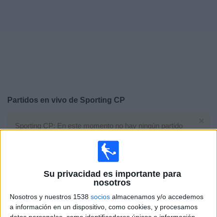
Deportes
Noticias
Widget
Partidos en vivo de
Sporting CP
×
Sporting CP: En este momento no hay ningún partido
televisado. Puedes consultar el historial de partidos en
TV emitidos anteriormente.
Su privacidad es importante para
Miércoles, 15/04/2026
nosotros
13:00
Champions League
Nosotros y nuestros 1538
socios
almacenamos y/o accedemos
1/4 de Final
a información en un dispositivo, como cookies, y procesamos
datos personales, como identificadores únicos e información