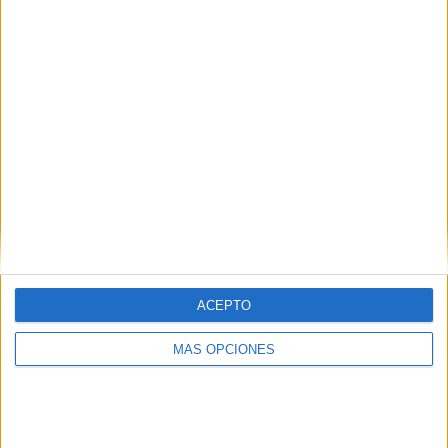
COMPETICIONES
VS Forlì FC
RIVALES
RANKING POR EQUIPOS
Forlì FC
2 (6.9%)
Juventus B
2 (6.9%)
Sambenedettese
2 (6.9%)
Livorno
2 (6.9%)
ASD Pineto
2 (6.9%)
Ver ranking completo
RANKING POR COMPETICIONES
Serie C
26 (89.66%)
ACEPTO
Coppa Italia Serie C
3 (10.34%)
MÁS OPCIONES
Ver ranking completo
Nº DE PARTIDOS POR DÍA DE LA SEMANA