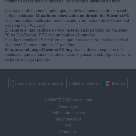
confirmen desde medios oficiales, los próximos
partidos en vivo
.
Quizás sea de tu interés saber que desde los comienzos de esta web,
se han publicado
11 partidos televisados en directo del Ravenna FC
.
El primer partido publicado fue el sábado, 7 de febrero de 2026 entre el
Ravenna FC - AC Carpi.
El canal que más partidos en vivo ha televisado partidos del Ravenna
FC es OneFootball PPV con un total de 11 partidos.
Y es la competición Serie C en las que más veces se ha televisado el
Ravenna FC con un total de 11 partidos.
En que canal juega Ravenna FC hoy
es una de las preguntas más
habituales que se hacen los aficionados y gracias a esta Agenda, ya no
se perderá ningún partido.
Cambiar a tu zona horaria
Fútbol en vivo en
México
© WOSTI 2026 |
wosti.com
Aviso legal
Política de cookies
Recomendados
API
Contacto