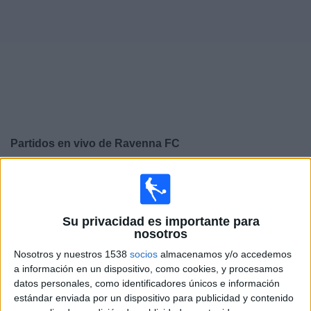
Deportes
Noticias
Widget
Partidos en vivo de
Ravenna FC
×
Ravenna FC: En este momento no hay ningún partido
televisado. Puedes consultar el historial de partidos en
TV emitidos anteriormente.
Su privacidad es importante para
nosotros
Miércoles, 20/05/2026
Nosotros y nuestros 1538
socios
almacenamos y/o accedemos
a información en un dispositivo, como cookies, y procesamos
12:45
Serie C
datos personales, como identificadores únicos e información
estándar enviada por un dispositivo para publicidad y contenido
Ravenna FC