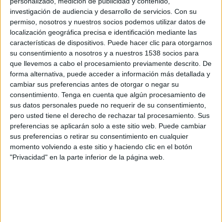
personalizado, medición de publicidad y contenido,
Salernitana
investigación de audiencia y desarrollo de servicios.
Con su
OneFootball PPV
permiso, nosotros y nuestros socios podemos utilizar datos de
localización geográfica precisa e identificación mediante las
Sábado, 18/04/2026
características de dispositivos. Puede hacer clic para otorgarnos
su consentimiento a nosotros y a nuestros 1538 socios para
12:30
Serie C
que llevemos a cabo el procesamiento previamente descrito. De
forma alternativa, puede acceder a información más detallada y
Ravenna FC
cambiar sus preferencias antes de otorgar o negar su
Vis Pesaro
consentimiento.
Tenga en cuenta que algún procesamiento de
OneFootball PPV
sus datos personales puede no requerir de su consentimiento,
pero usted tiene el derecho de rechazar tal procesamiento. Sus
preferencias se aplicarán solo a este sitio web. Puede cambiar
Domingo, 12/04/2026
sus preferencias o retirar su consentimiento en cualquier
09:30
Serie C
momento volviendo a este sitio y haciendo clic en el botón
"Privacidad" en la parte inferior de la página web.
Pontedera
Ravenna FC
OneFootball PPV
Más días