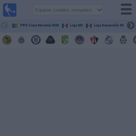
Fútbol
en Vivo
México
FIFA Copa Mundial 2026
Liga MX
Liga Expansión MX
Guía de
Partidos
Televisados
Fútbol
hoy
Equipos
Competiciones
Canales
TV
Otros