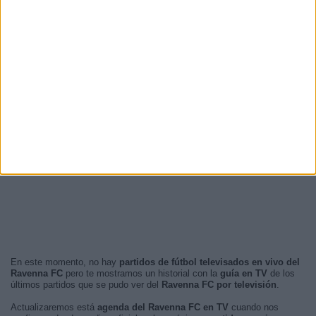
En este momento, no hay
partidos de fútbol televisados en vivo del
Ravenna FC
pero te mostramos un historial con la
guía en TV
de los
últimos partidos que se pudo ver del
Ravenna FC por televisión
.
Actualizaremos está
agenda del Ravenna FC en TV
cuando nos