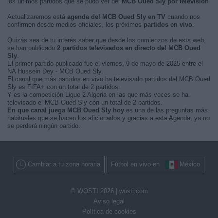
los últimos partidos que se pudo ver del
MCB Oued Sly por televisión
.
Actualizaremos está
agenda del MCB Oued Sly en TV
cuando nos
confirmen desde medios oficiales, los próximos
partidos en vivo
.
Quizás sea de tu interés saber que desde los comienzos de esta web,
se han publicado
2 partidos televisados en directo del MCB Oued
Sly
.
El primer partido publicado fue el viernes, 9 de mayo de 2025 entre el
NA Hussein Dey - MCB Oued Sly.
El canal que más partidos en vivo ha televisado partidos del MCB Oued
Sly es FIFA+ con un total de 2 partidos.
Y es la competición Ligue 2 Algeria en las que más veces se ha
televisado el MCB Oued Sly con un total de 2 partidos.
En que canal juega MCB Oued Sly hoy
es una de las preguntas más
habituales que se hacen los aficionados y gracias a esta Agenda, ya no
se perderá ningún partido.
Cambiar a tu zona horaria
Fútbol en vivo en
México
© WOSTI 2026 |
wosti.com
Aviso legal
Política de cookies