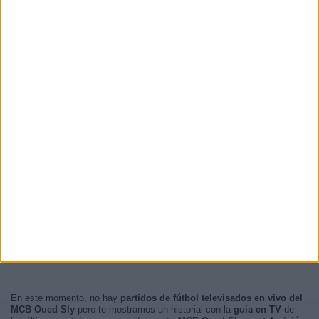
En este momento, no hay
partidos de fútbol televisados en vivo del
MCB Oued Sly
pero te mostramos un historial con la
guía en TV
de