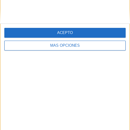
Ligue 2 Algeria
2 (100%)
Ver ranking completo
Nº DE PARTIDOS POR DÍA DE LA SEMANA
ACEPTO
LUNES
MARTES
MIÉRCOLES
JUEVES
VIERNES
MÁS OPCIONES
-
-
-
-
2
- %
- %
- %
- %
100%
SÁBADO
DOMINGO
-
-
- %
- %
Nº DE PARTIDOS POR MES
ENERO
FEBRERO
MARZO
ABRIL
MAYO
JUNIO
JULIO
AGOSTO
-
-
-
-
2
-
-
-
- %
- %
- %
- %
100%
- %
- %
- %