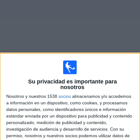
Deportes
Noticias
Widget
Partidos en vivo de
MCB Oued Sly
×
Su privacidad es importante para
MCB Oued Sly: En este momento no hay ningún partido
nosotros
televisado. Puedes consultar el historial de partidos en
TV emitidos anteriormente.
Nosotros y nuestros 1538
socios
almacenamos y/o accedemos
a información en un dispositivo, como cookies, y procesamos
datos personales, como identificadores únicos e información
Viernes, 16/05/2025
estándar enviada por un dispositivo para publicidad y contenido
09:00
personalizado, medición de publicidad y contenido,
Ligue 2 Algeria
investigación de audiencia y desarrollo de servicios.
Con su
MCB Oued Sly
permiso, nosotros y nuestros socios podemos utilizar datos de