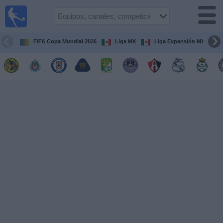
Fútbol
en Vivo
México
FIFA Copa Mundial 2026
Liga MX
Liga Expansión MX
Guía de
Partidos
Televisados
Fútbol
hoy
Equipos
Competiciones
Canales
TV
Otros