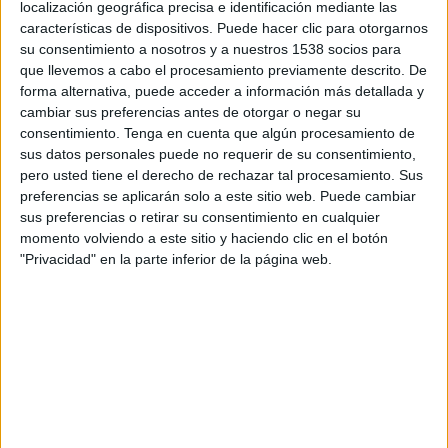
localización geográfica precisa e identificación mediante las
GC Mascara
características de dispositivos. Puede hacer clic para otorgarnos
FIFA+
su consentimiento a nosotros y a nuestros 1538 socios para
que llevemos a cabo el procesamiento previamente descrito. De
Viernes, 09/05/2025
forma alternativa, puede acceder a información más detallada y
cambiar sus preferencias antes de otorgar o negar su
09:00
Ligue 2 Algeria
consentimiento.
Tenga en cuenta que algún procesamiento de
sus datos personales puede no requerir de su consentimiento,
NA Hussein Dey
pero usted tiene el derecho de rechazar tal procesamiento. Sus
MCB Oued Sly
preferencias se aplicarán solo a este sitio web. Puede cambiar
FIFA+
sus preferencias o retirar su consentimiento en cualquier
momento volviendo a este sitio y haciendo clic en el botón
"Privacidad" en la parte inferior de la página web.
DATOS ESTADÍSTICOS DEL EQUIPO MCB OUED SLY EN
TELEVISIÓN EN MÉXICO
A fecha de hoy
09/08/2026
y desde que esta web recoge los datos
estadísticos de cuándo y dónde se transmiten los partidos de
Fútbol
del
equipo
MCB Oued Sly
en
México
, que fue el
09/05/2025
, podemos dar
los siguientes datos: