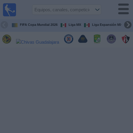
Fútbol
en Vivo
México
FIFA Copa Mundial 2026
Liga MX
Liga Expansión MX
Guía de
Partidos
Televisados
Fútbol
hoy
Equipos
Competiciones
Canales
TV
Otros