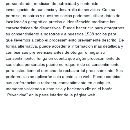
QPR
personalizado, medición de publicidad y contenido,
investigación de audiencia y desarrollo de servicios.
Con su
Disney+ Premium
permiso, nosotros y nuestros socios podemos utilizar datos de
localización geográfica precisa e identificación mediante las
Martes, 28/04/2026
características de dispositivos. Puede hacer clic para otorgarnos
12:45
su consentimiento a nosotros y a nuestros 1538 socios para
Championship
que llevemos a cabo el procesamiento previamente descrito. De
Southampton
forma alternativa, puede acceder a información más detallada y
cambiar sus preferencias antes de otorgar o negar su
Ipswich Town
consentimiento.
Tenga en cuenta que algún procesamiento de
Disney+ Premium
ESPN 4
sus datos personales puede no requerir de su consentimiento,
pero usted tiene el derecho de rechazar tal procesamiento. Sus
Sábado, 25/04/2026
preferencias se aplicarán solo a este sitio web. Puede cambiar
sus preferencias o retirar su consentimiento en cualquier
05:30
Championship
momento volviendo a este sitio y haciendo clic en el botón
"Privacidad" en la parte inferior de la página web.
West Bromwich
Ipswich Town
Disney+ Premium
Más días