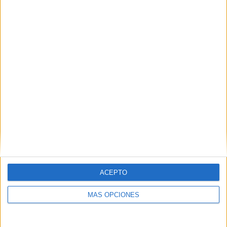
Southampton
RANKING POR EQUIPOS
Southampton
5 (5.05%)
West Bromwich
4 (4.04%)
Leicester City
4 (4.04%)
Norwich
4 (4.04%)
Millwall
3 (3.03%)
Ver ranking completo
RANKING POR COMPETICIONES
Championship
41 (41.41%)
Premier League
37 (37.37%)
FA Cup
11 (11.11%)
ACEPTO
League One
4 (4.04%)
EFL Carabao Cup
3 (3.03%)
MÁS OPCIONES
Ver ranking completo