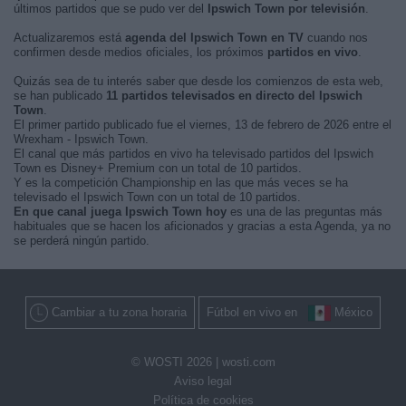
últimos partidos que se pudo ver del
Ipswich Town por televisión
.
Actualizaremos está
agenda del Ipswich Town en TV
cuando nos
confirmen desde medios oficiales, los próximos
partidos en vivo
.
Quizás sea de tu interés saber que desde los comienzos de esta web,
se han publicado
11 partidos televisados en directo del Ipswich
Town
.
El primer partido publicado fue el viernes, 13 de febrero de 2026 entre el
Wrexham - Ipswich Town.
El canal que más partidos en vivo ha televisado partidos del Ipswich
Town es Disney+ Premium con un total de 10 partidos.
Y es la competición Championship en las que más veces se ha
televisado el Ipswich Town con un total de 10 partidos.
En que canal juega Ipswich Town hoy
es una de las preguntas más
habituales que se hacen los aficionados y gracias a esta Agenda, ya no
se perderá ningún partido.
Cambiar a tu zona horaria
Fútbol en vivo en
México
© WOSTI 2026 |
wosti.com
Aviso legal
Política de cookies