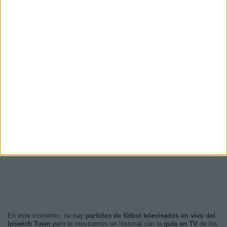
En este momento, no hay
partidos de fútbol televisados en vivo del
Ipswich Town
pero te mostramos un historial con la
guía en TV
de los