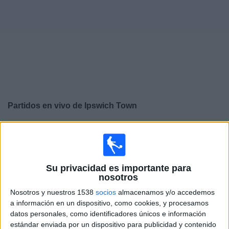
Deportes
Noticias
Widget
Partidos en vivo de
Ipswich Town
×
Ipswich Town: En este momento no hay ningún partido
televisado. Puedes consultar el historial de partidos en
TV emitidos anteriormente.
Su privacidad es importante para
nosotros
Sábado, 02/05/2026
Nosotros y nuestros 1538
socios
almacenamos y/o accedemos
05:30
Championship
a información en un dispositivo, como cookies, y procesamos
datos personales, como identificadores únicos e información
Ipswich Town
estándar enviada por un dispositivo para publicidad y contenido