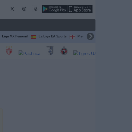
Liga MX Femenil
La Liga EA Sports
Premier League
Serie A Itali