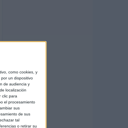
ivo, como cookies, y
por un dispositivo
ón de audiencia y
de localización
 clic para
bo el procesamiento
cambiar sus
esamiento de sus
echazar tal
erencias o retirar su