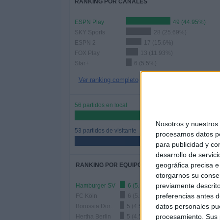
RANKING POR CANALES
ESPN Play
49 (44.95%)
SKY Sports
28 (25.69%)
ESPN 2
17 (15.6%)
FOX Play
13 (11.93%)
Star+
6 (5.5%)
Ver ranking completo
56 partidos en local
51.38%
Nosotros y nuestro
53 partidos de visitante
procesamos datos per
48.62%
para publicidad y co
desarrollo de servici
geográfica precisa e 
RANKING POR EQUIPOS
otorgarnos su conse
previamente descrito
Hamburger SV
6 (5.5%)
preferencias antes d
FC Köln
6 (5.5%)
datos personales pue
Borussia Dortmund
5 (4.59%)
procesamiento. Sus p
Hertha Berlin
5 (4.59%)