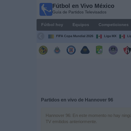
Fútbol en Vivo México
Fútbol
Guía de Partidos Televisados
en Vivo
México
Fútbol hoy
Equipos
Competiciones
Guía de
Partidos
FIFA Copa Mundial 2026
Liga MX
Li
Televisados
Fútbol
hoy
Equipos
Competiciones
Partidos en vivo de
Hannover 96
Canales
TV
Hannover 96: En este momento no hay ningún p
TV emitidos anteriormente.
Otros