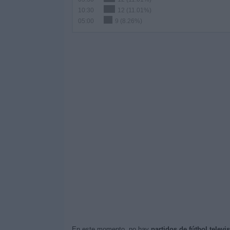
10:30
12 (11.01%)
05:00
9 (8.26%)
En este momento, no hay
partidos de fútbol telev