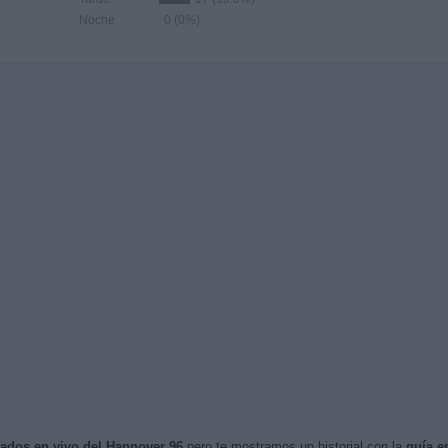
Noche
0 (0%)
isados en vivo del Hannover 96
pero te mostramos un historial con la
guía e