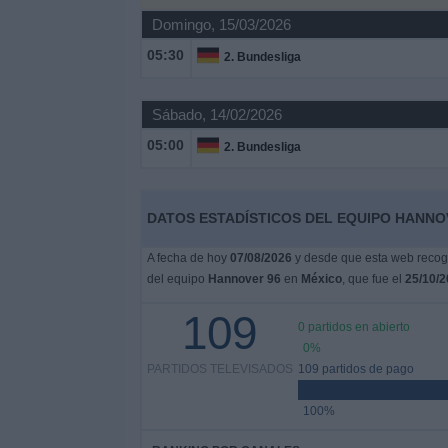
Deportes
Domingo, 15/03/2026
05:30
2. Bundesliga
Noticias
Sábado, 14/02/2026
Widget
05:00
2. Bundesliga
DATOS ESTADÍSTICOS DEL EQUIPO HANNOV
A fecha de hoy
07/08/2026
y desde que esta web recoge
del equipo
Hannover 96
en
México
, que fue el
25/10/2
109
0 partidos en abierto
0%
PARTIDOS TELEVISADOS
109 partidos de pago
100%