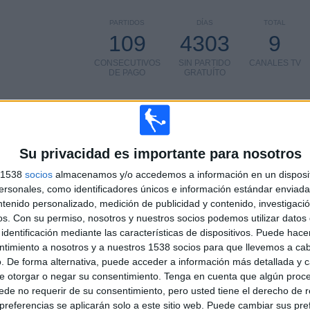
PARTIDOS
DÍAS
TOTAL
109
4303
9
CONSECUTIVOS
SIN PARTIDO
CANALES TV
DE PAGO
GRATUÍTO
Su privacidad es importante para nosotros
TOTAL
MÁXIMO
TOTAL
3
6
36
s 1538
socios
almacenamos y/o accedemos a información en un disposit
sonales, como identificadores únicos e información estándar enviada 
COMPETICIONES
VS Hamburger
RIVALES
ntenido personalizado, medición de publicidad y contenido, investigaci
SV
os.
Con su permiso, nosotros y nuestros socios podemos utilizar datos 
identificación mediante las características de dispositivos. Puede hacer
RANKING POR COMPETICIONES
ntimiento a nosotros y a nuestros 1538 socios para que llevemos a ca
. De forma alternativa, puede acceder a información más detallada y 
Bundesliga
72 (66.06%)
e otorgar o negar su consentimiento.
Tenga en cuenta que algún proc
2. Bundesliga
30 (27.52%)
de no requerir de su consentimiento, pero usted tiene el derecho de r
Copa de Alemania
7 (6.42%)
referencias se aplicarán solo a este sitio web. Puede cambiar sus pref