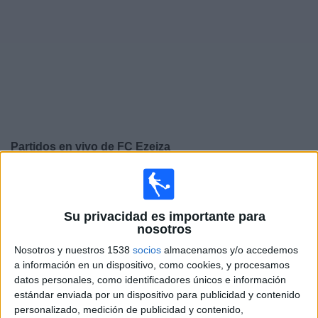
Deportes
Noticias
Widget
Partidos en vivo de
FC Ezeiza
×
FC Ezeiza: En este momento no hay ningún partido
televisado. Puedes consultar el historial de partidos en
TV emitidos anteriormente.
Su privacidad es importante para
nosotros
Nosotros y nuestros 1538
socios
almacenamos y/o accedemos
Jueves, 30/07/2026
a información en un dispositivo, como cookies, y procesamos
07:00
Torneo Promocional Amateur
datos personales, como identificadores únicos e información
estándar enviada por un dispositivo para publicidad y contenido
Barrancas UMET FC
personalizado, medición de publicidad y contenido,