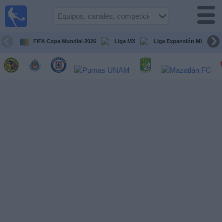
Fútbol
en Vivo
México
FIFA Copa Mundial 2026
Liga MX
Liga Expansión MX
Guía de
Partidos
Televisados
Fútbol
hoy
Equipos
Competiciones
Canales
TV
Otros