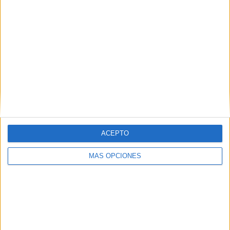
UMET FC
RANKING POR EQUIPOS
Barrancas UMET FC
3 (60%)
Buenos Aires City FC
1 (20%)
Control Orientado
1 (20%)
Ver ranking completo
RANKING POR COMPETICIONES
Torneo Promocional Amateur
5 (100%)
ACEPTO
Ver ranking completo
MÁS OPCIONES
Nº DE PARTIDOS POR DÍA DE LA SEMANA
LUNES
MARTES
MIÉRCOLES
JUEVES
VIERNES
-
2
1
1
-
- %
40%
20%
20%
- %