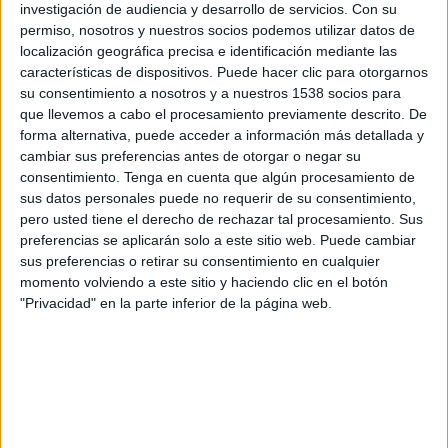
investigación de audiencia y desarrollo de servicios.
Con su
FC Ezeiza
permiso, nosotros y nuestros socios podemos utilizar datos de
LPF Play
localización geográfica precisa e identificación mediante las
características de dispositivos. Puede hacer clic para otorgarnos
Martes, 14/07/2026
su consentimiento a nosotros y a nuestros 1538 socios para
que llevemos a cabo el procesamiento previamente descrito. De
11:00
Torneo Promocional Amateur
forma alternativa, puede acceder a información más detallada y
cambiar sus preferencias antes de otorgar o negar su
Buenos Aires City FC
consentimiento.
Tenga en cuenta que algún procesamiento de
FC Ezeiza
sus datos personales puede no requerir de su consentimiento,
LPF Play
pero usted tiene el derecho de rechazar tal procesamiento. Sus
preferencias se aplicarán solo a este sitio web. Puede cambiar
Miércoles, 08/07/2026
sus preferencias o retirar su consentimiento en cualquier
momento volviendo a este sitio y haciendo clic en el botón
12:00
Torneo Promocional Amateur
"Privacidad" en la parte inferior de la página web.
FC Ezeiza
Control Orientado
LPF Play
Más días