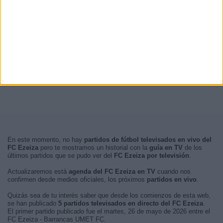
En este momento, no hay
partidos de fútbol televisados en vivo del
FC Ezeiza
pero te mostramos un historial con la
guía en TV
de los
últimos partidos que se pudo ver del
FC Ezeiza por televisión
.
Actualizaremos está
agenda del FC Ezeiza en TV
cuando nos
confirmen desde medios oficiales, los próximos
partidos en vivo
.
Quizás sea de tu interés saber que desde los comienzos de esta web,
se han publicado
5 partidos televisados en directo del FC Ezeiza
.
El primer partido publicado fue el martes, 26 de mayo de 2026 entre el
FC Ezeiza - Barrancas UMET FC.