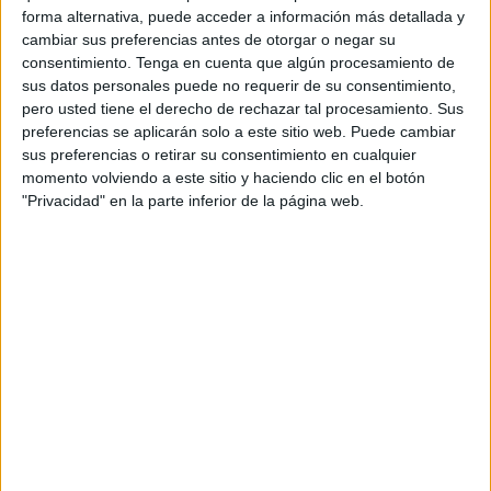
EN TELEVISIÓN EN MÉXICO
forma alternativa, puede acceder a información más detallada y
cambiar sus preferencias antes de otorgar o negar su
A fecha de hoy
07/08/2026
y desde que esta web recoge los datos
consentimiento.
Tenga en cuenta que algún procesamiento de
estadísticos de cuándo y dónde se transmiten los partidos de
Fútbol
del
sus datos personales puede no requerir de su consentimiento,
equipo
Chelmsford City
en
México
, que fue el
10/02/2026
, podemos dar
pero usted tiene el derecho de rechazar tal procesamiento. Sus
los siguientes datos:
preferencias se aplicarán solo a este sitio web. Puede cambiar
sus preferencias o retirar su consentimiento en cualquier
6
momento volviendo a este sitio y haciendo clic en el botón
"Privacidad" en la parte inferior de la página web.
PARTIDOS TELEVISADOS
0 partidos en abierto
0%
6 partidos de pago
100%
RANKING POR CANALES
DAZN
6 (100%)
Ver ranking completo