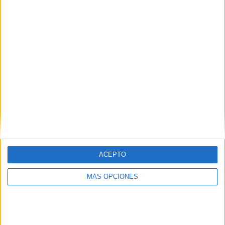
Hemel Hempstead Town
1 (16.67%)
Maidstone Utd
1 (16.67%)
Ver ranking completo
RANKING POR COMPETICIONES
National League South
6 (100%)
Ver ranking completo
Nº DE PARTIDOS POR DÍA DE LA SEMANA
LUNES
MARTES
MIÉRCOLES
JUEVES
VIERNES
4
2
-
-
-
ACEPTO
66.67%
33.33%
- %
- %
- %
MÁS OPCIONES
SÁBADO
DOMINGO
-
-
- %
- %