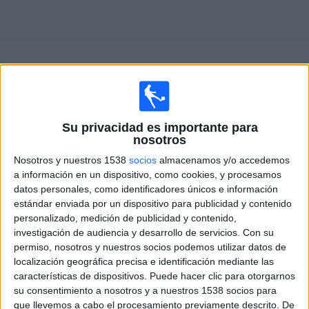
Deportes
Noticias
Widget
Su privacidad es importante para
nosotros
Partidos en vivo de
Chelmsford City
Nosotros y nuestros 1538
socios
almacenamos y/o accedemos
Lunes, 17/08/2026
a información en un dispositivo, como cookies, y procesamos
datos personales, como identificadores únicos e información
12:45
National League South
estándar enviada por un dispositivo para publicidad y contenido
personalizado, medición de publicidad y contenido,
Chelmsford City
investigación de audiencia y desarrollo de servicios.
Con su
Ebbsfleet United
permiso, nosotros y nuestros socios podemos utilizar datos de
DAZN (Míralo en vivo)
localización geográfica precisa e identificación mediante las
características de dispositivos. Puede hacer clic para otorgarnos
su consentimiento a nosotros y a nuestros 1538 socios para
DATOS ESTADÍSTICOS DEL EQUIPO CHELMSFORD CITY
que llevemos a cabo el procesamiento previamente descrito. De