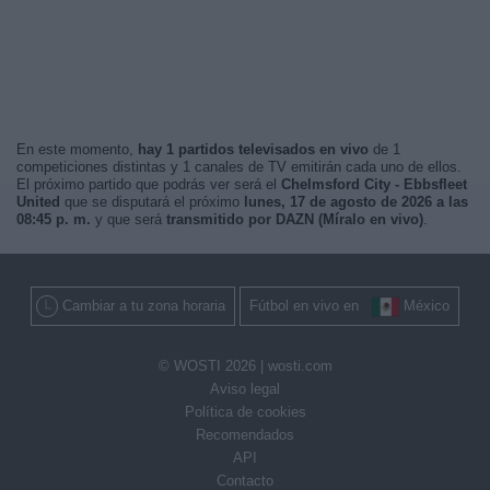
En este momento,
hay 1 partidos televisados en vivo
de 1
competiciones distintas y 1 canales de TV emitirán cada uno de ellos.
El próximo partido que podrás ver será el
Chelmsford City - Ebbsfleet
United
que se disputará el próximo
lunes, 17 de agosto de 2026 a las
08:45 p. m.
y que será
transmitido por DAZN (Míralo en vivo)
.
Cambiar a tu zona horaria
Fútbol en vivo en
México
© WOSTI 2026 |
wosti.com
Aviso legal
Política de cookies
Recomendados
API
Contacto