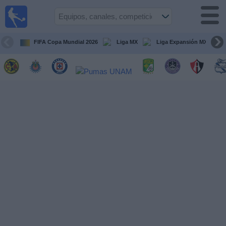
Fútbol
en Vivo
México
FIFA Copa Mundial 2026
Liga MX
Liga Expansión MX
Guía de
Partidos
Televisados
Fútbol
hoy
Equipos
Competiciones
Canales
TV
Otros